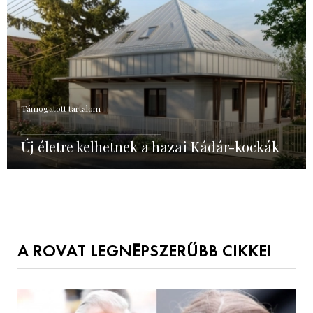
Támogatott tartalom
Új életre kelhetnek a hazai Kádár-kockák
A ROVAT LEGNÉPSZERŰBB CIKKEI