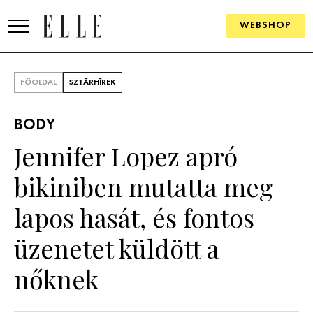
WEBSHOP
DIVAT
FŐOLDAL
SZTÁRHÍREK
ELLE DIGITAL
BODY
GOURMET AWARDS
Jennifer Lopez apró
SZÉPSÉG
bikiniben mutatta meg
KULTÚRA
lapos hasát, és fontos
PSZICHÉ
üzenetet küldött a
nőknek
ÉLETMÓD
PÁRKAPCSOLAT