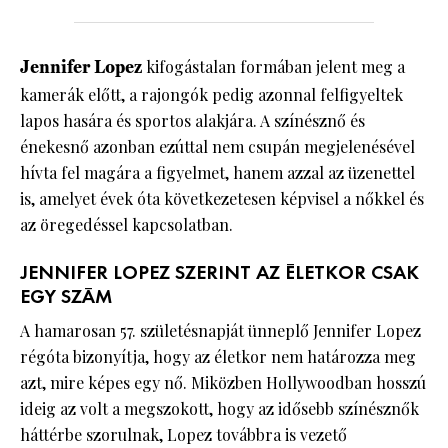
Jennifer Lopez
kifogástalan formában jelent meg a
kamerák előtt, a rajongók pedig azonnal felfigyeltek
lapos hasára és sportos alakjára. A színésznő és
énekesnő azonban ezúttal nem csupán megjelenésével
hívta fel magára a figyelmet, hanem azzal az üzenettel
is, amelyet évek óta következetesen képvisel a nőkkel és
az öregedéssel kapcsolatban.
JENNIFER LOPEZ SZERINT AZ ÉLETKOR CSAK
EGY SZÁM
A hamarosan 57. születésnapját ünneplő Jennifer Lopez
régóta bizonyítja, hogy az életkor nem határozza meg
azt, mire képes egy nő. Miközben Hollywoodban hosszú
ideig az volt a megszokott, hogy az idősebb színésznők
háttérbe szorulnak, Lopez továbbra is vezető