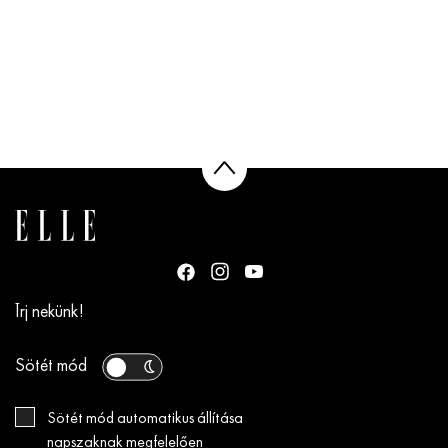
Írj nekünk!
Sötét mód
Sötét mód automatikus állítása
napszaknak megfelelően