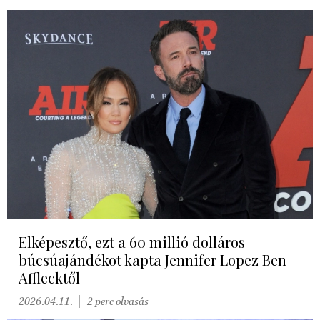
Elképesztő, ezt a 60 millió dolláros
búcsúajándékot kapta Jennifer Lopez Ben
Afflecktől
2026.04.11.
2 perc olvasás