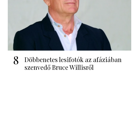
8
Döbbenetes lesifotók az afáziában
szenvedő Bruce Willisről