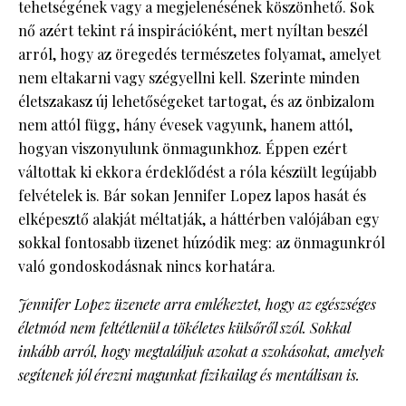
tehetségének vagy a megjelenésének köszönhető. Sok
nő azért tekint rá inspirációként, mert nyíltan beszél
arról, hogy az öregedés természetes folyamat, amelyet
nem eltakarni vagy szégyellni kell. Szerinte minden
életszakasz új lehetőségeket tartogat, és az önbizalom
nem attól függ, hány évesek vagyunk, hanem attól,
hogyan viszonyulunk önmagunkhoz. Éppen ezért
váltottak ki ekkora érdeklődést a róla készült legújabb
felvételek is. Bár sokan Jennifer Lopez lapos hasát és
elképesztő alakját méltatják, a háttérben valójában egy
sokkal fontosabb üzenet húzódik meg: az önmagunkról
való gondoskodásnak nincs korhatára.
Jennifer Lopez üzenete arra emlékeztet, hogy az egészséges
életmód nem feltétlenül a tökéletes külsőről szól. Sokkal
inkább arról, hogy megtaláljuk azokat a szokásokat, amelyek
segítenek jól érezni magunkat fizikailag és mentálisan is.