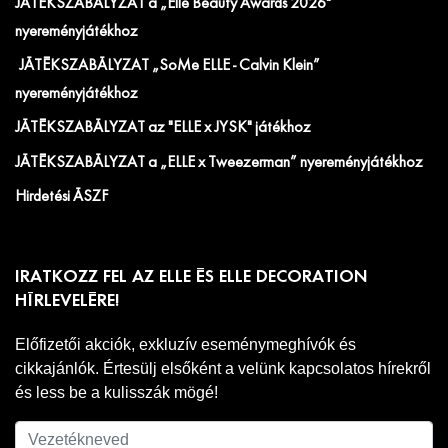
JÁTÉKSZABÁLYZAT a „Elle Beauty Awards 2026"
nyereményjátékhoz
JÁTÉKSZABÁLYZAT „SoMe ELLE - Calvin Klein”
nyereményjátékhoz
JÁTÉKSZABÁLYZAT az "ELLE x JYSK" játékhoz
JÁTÉKSZABÁLYZAT a „ELLE x Tweezerman” nyereményjátékhoz
Hirdetési ÁSZF
IRATKOZZ FEL AZ ELLE ÉS ELLE DECORATION
HÍRLEVELÉRE!
Előfizetői akciók, exkluzív eseménymeghívók és
cikkajánlók. Értesülj elsőként a velünk kapcsolatos hírekről
és less be a kulisszák mögé!