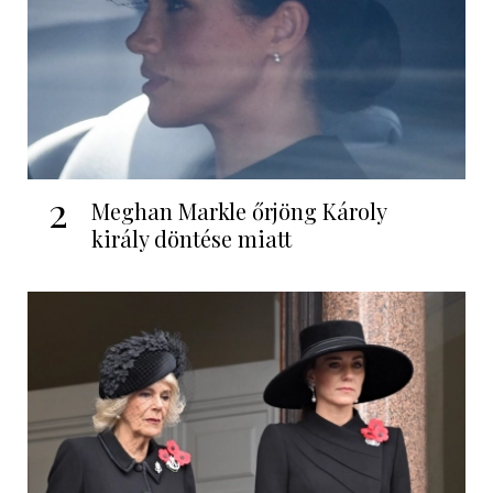
2
Meghan Markle őrjöng Károly
király döntése miatt