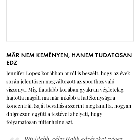
MÁR NEM KEMÉNYEN, HANEM TUDATOSAN
EDZ
Jennifer Lopez korábban arról is beszélt, hogy az évek
során jelentősen megváltozott az sporthoz való
viszonya. Míg fiatalabb korában gyakran végletekig
hajtotta magát, ma már inkább a hatékonyságra
koncentrál. Saját bevallása szerint megtanulta, hogyan
dolgozzon együtt a testével ahelyett, hogy
folyamatosan túlterhelné azt.
Rövidebb, célzottabb edzéseket végez,