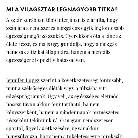
MI A VILÁGSZTÁR LEGNAGYOBB TITKA?
A sztár korábban több interjúban is elárulta, hogy
számára a rendszeres mozgás az egyik legfontosabb
egészségmegőrző szokás. Gyerekkora óta a tánc az
élete része, és ma is úgy gondolja, hogy a mozgás
nemcsak a fizikai állapotára, hanem a mentális
egészségére is pozitív hatással van.
Jennifer Lopez
szerint a következetesség fontosabb,
mint a szélsőséges diéták vagy a túlzásba vitt
edzésprogramok. Úgy véli, az egészséges életmód
hosszú távon akkor fenntartható, ha nem
kényszerként, hanem a mindennapok természetes
részeként tekintünk rá. Ő magam rendszeresen
sportol, figyel az étkezésére, ugyanakkor
hangsúlyozza, hogy nem a tökéletességre törekszik.