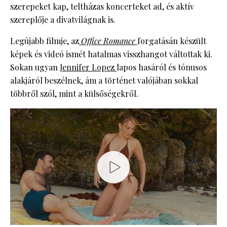
szerepeket kap, teltházas koncerteket ad, és aktív
szereplője a divatvilágnak is.
Legújabb filmje, az
Office Romance
forgatásán készült
képek és videó ismét hatalmas visszhangot váltottak ki.
Sokan ugyan
Jennifer Lopez
lapos hasáról és tónusos
alakjáról beszélnek, ám a történet valójában sokkal
többről szól, mint a külsőségekről.