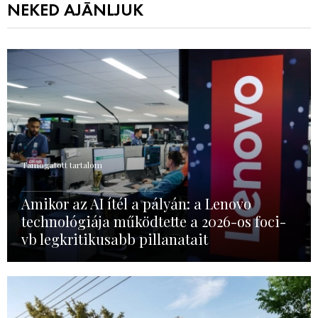
NEKED AJÁNLJUK
Támogatott tartalom
Amikor az AI ítél a pályán: a Lenovo
technológiája működtette a 2026-os foci-
vb legkritikusabb pillanatait