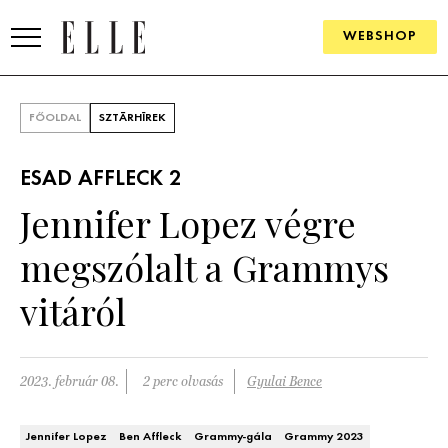
WEBSHOP
DIVAT
FŐOLDAL
SZTÁRHÍREK
ELLE DIGITAL
ESAD AFFLECK 2
GOURMET AWARDS
Jennifer Lopez végre
SZÉPSÉG
megszólalt a Grammys
KULTÚRA
vitáról
PSZICHÉ
2023. február 08.
2 perc olvasás
Gyulai Bence
ÉLETMÓD
PÁRKAPCSOLAT
Jennifer Lopez
Ben Affleck
Grammy-gála
Grammy 2023