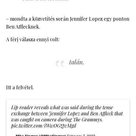
– mondta a közvetítés során Jennifer Lopez egy ponton
Ben Afflecknek.
A férj válasza ennyi volt:
talán.
Itt a felvétel.
Lip reader reveals what was said during the tense
exchange between Jennifer Lopez and Ben Affleck that
was caught on camera during The Grammys.
pic.twitter.com/iWwOGQvMgd
February 7, 2023