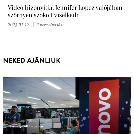
Videó bizonyítja, Jennifer Lopez valójában
szörnyen szokott viselkedni
2023.01.17.
2 perc olvasás
NEKED AJÁNLJUK
Támogatott tartalom