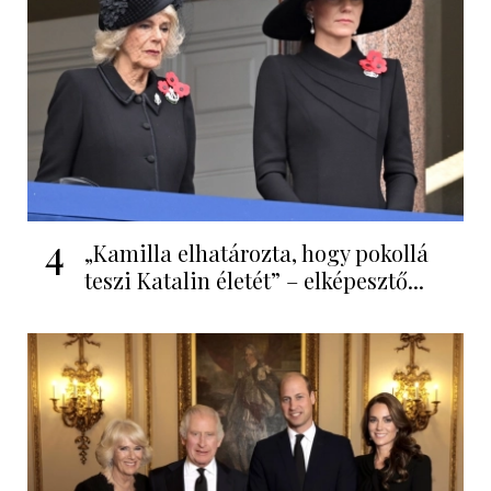
4
„Kamilla elhatározta, hogy pokollá
teszi Katalin életét” – elképesztő...