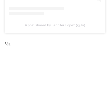
A post shared by Jennifer Lopez (@jlo)
Via