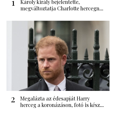
1
Károly király bejelentette,
megváltoztatja Charlotte hercegn...
2
Megalázta az édesapját Harry
herceg a koronázáson, fotó is kész...