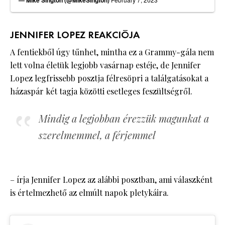
— Mike Sington (@MikeSington)
JENNIFER LOPEZ REAKCIÓJA
A fentiekből úgy tűnhet, mintha ez a Grammy-gála nem
lett volna életük legjobb vasárnap estéje, de Jennifer
Lopez legfrissebb posztja félresöpri a találgatásokat a
házaspár két tagja közötti esetleges feszültségről.
Mindig a legjobban érezzük magunkat a
szerelmemmel, a férjemmel
– írja Jennifer Lopez az alábbi posztban, ami válaszként
is értelmezhető az elmúlt napok pletykáira.