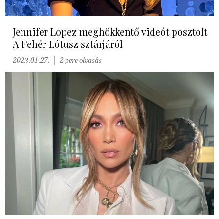
Jennifer Lopez meghökkentő videót posztolt
A Fehér Lótusz sztárjáról
2023.01.27.
2 perc olvasás