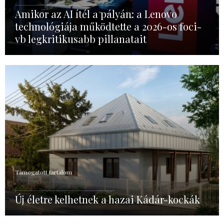
Amikor az AI ítél a pályán: a Lenovo
technológiája működtette a 2026-os foci-
vb legkritikusabb pillanatait
Támogatott tartalom
Új életre kelhetnek a hazai Kádár-kockák