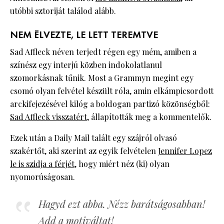
utóbbi sztoriját találod alább.
NEM ÉLVEZTE, LE LETT TEREMTVE
Sad Affleck néven terjedt régen egy mém, amiben a
színész egy interjú közben indokolatlanul
szomorkásnak tűnik. Most a Grammyn megint egy
csomó olyan felvétel készült róla, amin elkámpicsordott
arckifejezésével kilóg a boldogan partizó közönségből:
Sad Affleck visszatért
, állapították meg a kommentelők.
Ezek után a Daily Mail talált egy szájról olvasó
szakértőt, aki szerint az egyik felvételen
Jennifer Lopez
le is szidja a férjét
, hogy miért néz (ki) olyan
nyomorúságosan.
Hagyd ezt abba. Nézz barátságosabban!
Add a motiváltat!