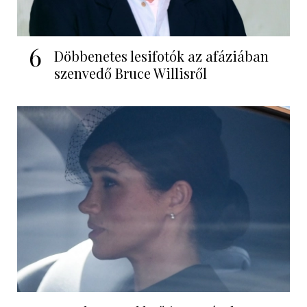
6
Döbbenetes lesifotók az afáziában
szenvedő Bruce Willisről