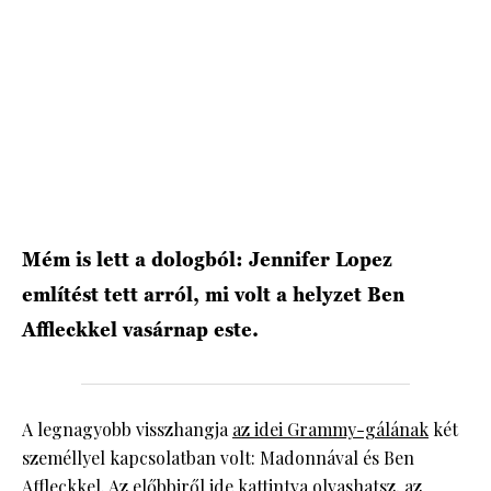
HÍRLEVÉL
Mém is lett a dologból: Jennifer Lopez
említést tett arról, mi volt a helyzet Ben
Affleckkel vasárnap este.
A legnagyobb visszhangja
az idei Grammy-gálának
két
személlyel kapcsolatban volt: Madonnával és Ben
Affleckkel. Az előbbiről
ide kattintva olvashatsz
, az