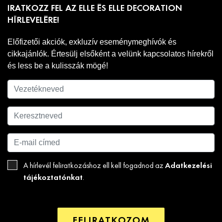
IRATKOZZ FEL AZ ELLE ÉS ELLE DECORATION
HÍRLEVELÉRE!
Előfizetői akciók, exkluzív eseménymeghívók és
cikkajánlók. Értesülj elsőként a velünk kapcsolatos hírekről
és less be a kulisszák mögé!
Adatkezelési
A hírlevél feliratkozáshoz ell kell fogadnod az
tájékoztatónkat
.
FELIRATKOZOM