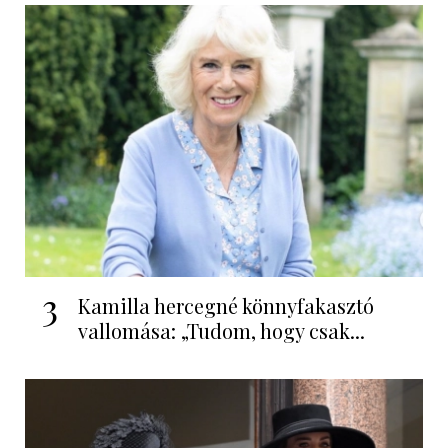
3
Kamilla hercegné könnyfakasztó
vallomása: „Tudom, hogy csak...