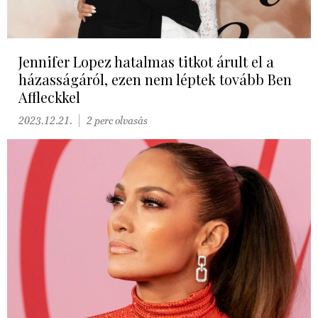
Jennifer Lopez hatalmas titkot árult el a
házasságáról, ezen nem léptek tovább Ben
Affleckkel
2023.12.21.
2 perc olvasás