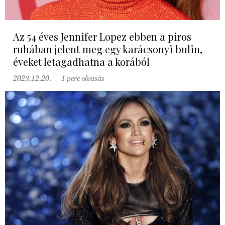
Az 54 éves Jennifer Lopez ebben a piros
ruhában jelent meg egy karácsonyi bulin,
éveket letagadhatna a korából
2023.12.20.
1 perc olvasás