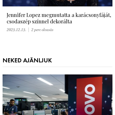
Jennifer Lopez megmutatta a karácsonyfáját,
csodaszép színnel dekorálta
2023.12.13.
2 perc olvasás
NEKED AJÁNLJUK