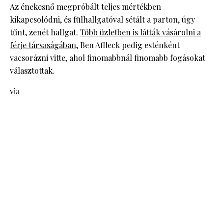
Az énekesnő megpróbált teljes mértékben
kikapcsolódni, és fülhallgatóval sétált a parton, úgy
tűnt, zenét hallgat.
Több üzletben is látták vásárolni a
férje társaságában
, Ben Affleck pedig esténként
vacsorázni vitte, ahol finomabbnál finomabb fogásokat
választottak.
via