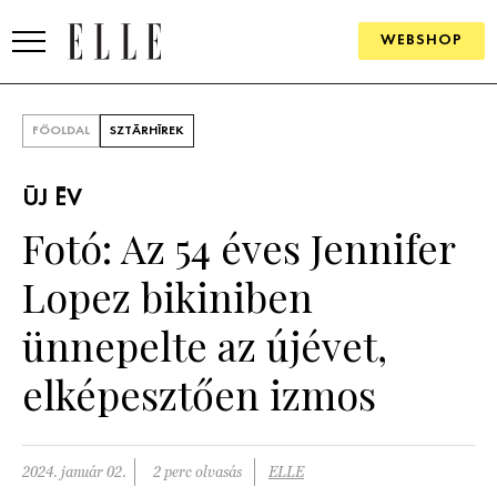
WEBSHOP
DIVAT
FŐOLDAL
SZTÁRHÍREK
ELLE DIGITAL
ÚJ ÉV
GOURMET AWARDS
Fotó: Az 54 éves Jennifer
SZÉPSÉG
Lopez bikiniben
KULTÚRA
ünnepelte az újévet,
PSZICHÉ
elképesztően izmos
ÉLETMÓD
2024. január 02.
2 perc olvasás
ELLE
PÁRKAPCSOLAT