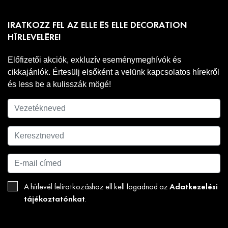
IRATKOZZ FEL AZ ELLE ÉS ELLE DECORATION
HÍRLEVELÉRE!
Előfizetői akciók, exkluzív eseménymeghívók és
cikkajánlók. Értesülj elsőként a velünk kapcsolatos hírekről
és less be a kulisszák mögé!
Adatkezelési
A hírlevél feliratkozáshoz ell kell fogadnod az
tájékoztatónkat
.