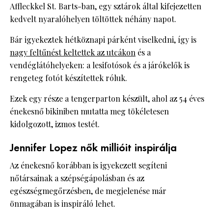
Affleckkel St. Barts-ban, egy sztárok által kifejezetten
kedvelt nyaralóhelyen töltöttek néhány napot.
Bár igyekeztek hétköznapi párként viselkedni, így is
nagy feltűnést keltettek az utcákon
és a
vendéglátóhelyeken: a lesifotósok és a járókelők is
rengeteg fotót készítettek róluk.
Ezek egy része a tengerparton készült, ahol az 54 éves
énekesnő bikiniben mutatta meg tökéletesen
kidolgozott, izmos testét.
Jennifer Lopez nők millióit inspirálja
Az énekesnő korábban is igyekezett segíteni
nőtársainak a szépségápolásban és az
egészségmegőrzésben, de megjelenése már
önmagában is inspiráló lehet.