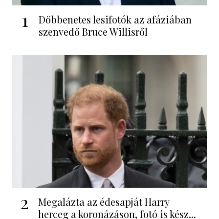
1
Döbbenetes lesifotók az afáziában
szenvedő Bruce Willisről
2
Megalázta az édesapját Harry
herceg a koronázáson, fotó is kész...