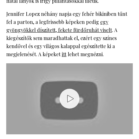
fiatal lányok is irigy pillantásokkal illetik.
Jennifer Lopez néhány napja egy fehér bikiniben tűnt
fel a parton, a legfrissebb képeken pedig
egy
gyöngyökkel díszített, fekete fürdőruhát viselt
. A
kiegészítők sem maradhattak el, ezért egy színes
kendővel és egy világos kalappal egészítette ki a
megjelenését. A képeket
itt
lehet megnézni.