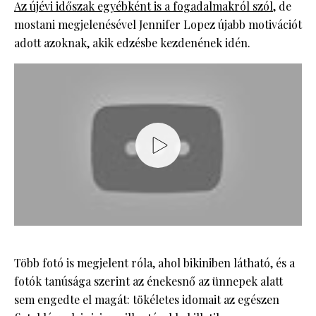
Az újévi időszak egyébként is a fogadalmakról szól
, de
mostani megjelenésével Jennifer Lopez újabb motivációt
adott azoknak, akik edzésbe kezdenének idén.
Több fotó is megjelent róla, ahol bikiniben látható, és a
fotók tanúsága szerint az énekesnő az ünnepek alatt
sem engedte el magát: tökéletes idomait az egészen