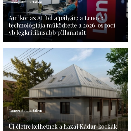
Támogatott tartalom
Amikor az AI ítél a pályán: a Lenovo
technológiája működtette a 2026-os foci-
vb legkritikusabb pillanatait
Támogatott tartalom
Új életre kelhetnek a hazai Kádár-kockák