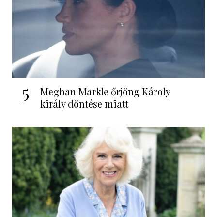
5
Meghan Markle őrjöng Károly
király döntése miatt