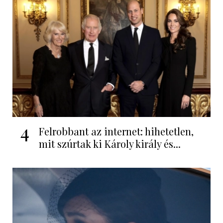
4
Felrobbant az internet: hihetetlen,
mit szúrtak ki Károly király és...