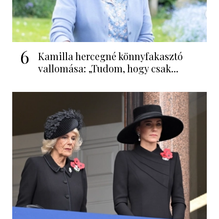
6
Kamilla hercegné könnyfakasztó
vallomása: „Tudom, hogy csak...