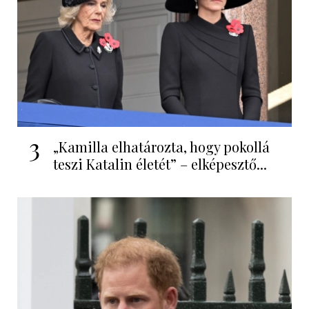
3
„Kamilla elhatározta, hogy pokollá
teszi Katalin életét” – elképesztő...