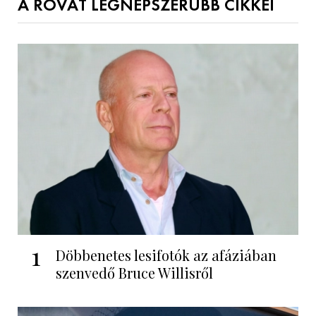
A ROVAT LEGNÉPSZERŰBB CIKKEI
1
Döbbenetes lesifotók az afáziában
szenvedő Bruce Willisről