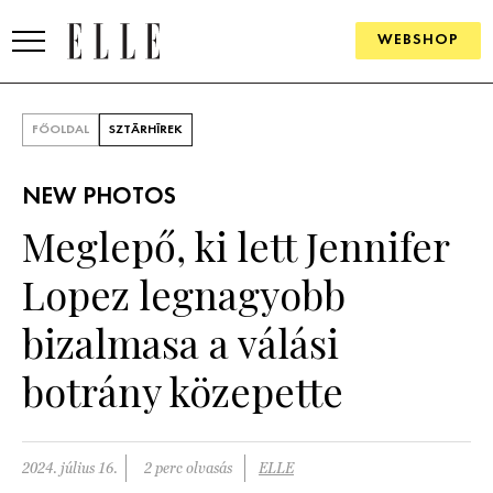
WEBSHOP
DIVAT
FŐOLDAL
SZTÁRHÍREK
ELLE DIGITAL
NEW PHOTOS
GOURMET AWARDS
Meglepő, ki lett Jennifer
SZÉPSÉG
Lopez legnagyobb
KULTÚRA
bizalmasa a válási
PSZICHÉ
botrány közepette
ÉLETMÓD
2024. július 16.
2 perc olvasás
ELLE
PÁRKAPCSOLAT