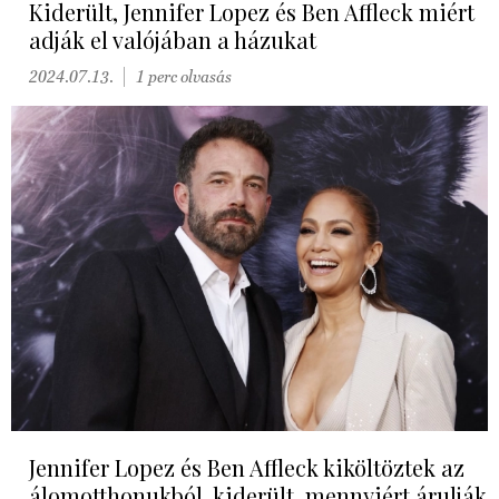
Kiderült, Jennifer Lopez és Ben Affleck miért
adják el valójában a házukat
2024.07.13.
1 perc olvasás
Jennifer Lopez és Ben Affleck kiköltöztek az
álomotthonukból, kiderült, mennyiért árulják