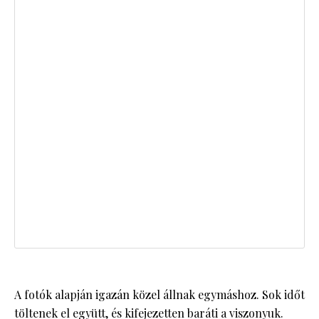
A fotók alapján igazán közel állnak egymáshoz. Sok időt
töltenek el együtt, és kifejezetten baráti a viszonyuk.