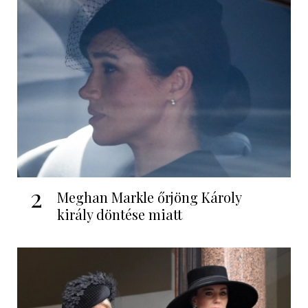
2
Meghan Markle őrjöng Károly
király döntése miatt