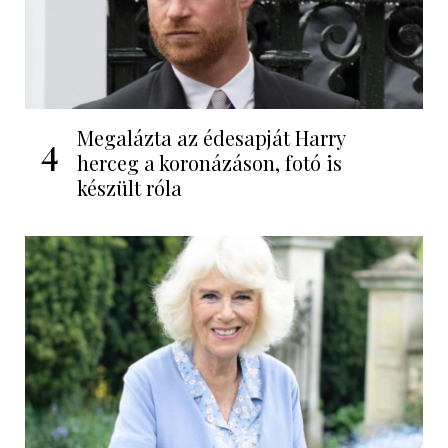
Megalázta az édesapját Harry
4
herceg a koronázáson, fotó is
készült róla