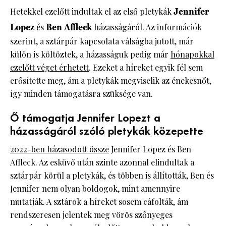
Hetekkel ezelőtt indultak el az első pletykák
Jennifer
Lopez
és
Ben Affleck
házasságáról. Az információk
szerint, a sztárpár kapcsolata válságba jutott, már
külön is költöztek, a házasságuk pedig már
hónapokkal
ezelőtt véget érhetett
. Ezeket a híreket egyik fél sem
erősítette meg, ám a pletykák megviselik az énekesnőt,
így minden támogatásra szüksége van.
Ő támogatja Jennifer Lopezt a
házasságáról szóló pletykák közepette
2022-ben házasodott össze
Jennifer Lopez és Ben
Affleck. Az esküvő után szinte azonnal elindultak a
sztárpár körül a pletykák, és többen is állították, Ben és
Jennifer nem olyan boldogok, mint amennyire
mutatják. A sztárok a híreket sosem cáfolták, ám
rendszeresen jelentek meg vörös szőnyeges