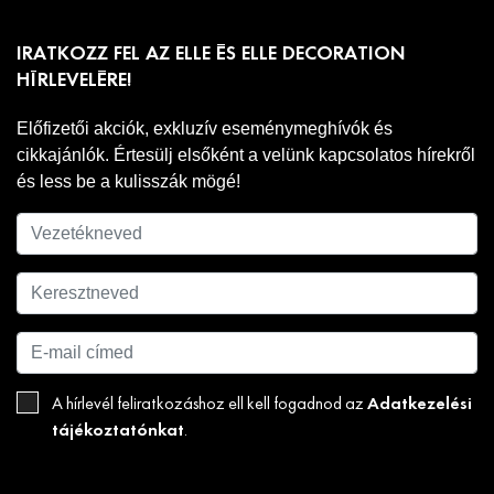
IRATKOZZ FEL AZ ELLE ÉS ELLE DECORATION
HÍRLEVELÉRE!
Előfizetői akciók, exkluzív eseménymeghívók és
cikkajánlók. Értesülj elsőként a velünk kapcsolatos hírekről
és less be a kulisszák mögé!
Adatkezelési
A hírlevél feliratkozáshoz ell kell fogadnod az
tájékoztatónkat
.