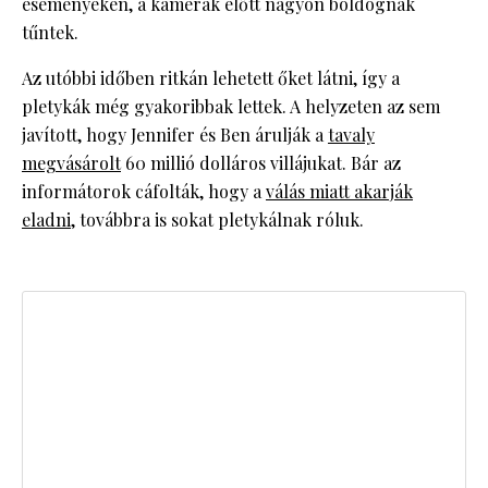
eseményeken, a kamerák előtt nagyon boldognak
tűntek.
Az utóbbi időben ritkán lehetett őket látni, így a
pletykák még gyakoribbak lettek. A helyzeten az sem
javított, hogy Jennifer és Ben árulják a
tavaly
megvásárolt
60 millió dolláros villájukat. Bár az
informátorok cáfolták, hogy a
válás miatt akarják
eladni
, továbbra is sokat pletykálnak róluk.