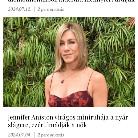
2024.07.12.
2 perc olvasás
Jennifer Aniston virágos miniruhája a nyár
slágere, ezért imádják a nők
2024.07.04.
2 perc olvasás