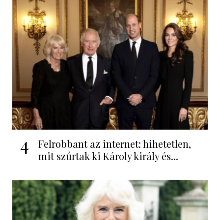
4
Felrobbant az internet: hihetetlen,
mit szúrtak ki Károly király és...