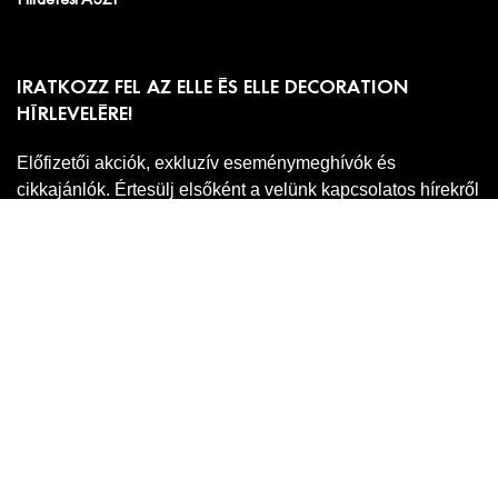
IRATKOZZ FEL AZ ELLE ÉS ELLE DECORATION
HÍRLEVELÉRE!
Előfizetői akciók, exkluzív eseménymeghívók és
cikkajánlók. Értesülj elsőként a velünk kapcsolatos hírekről
és less be a kulisszák mögé!
Adatkezelési
A hírlevél feliratkozáshoz ell kell fogadnod az
tájékoztatónkat
.