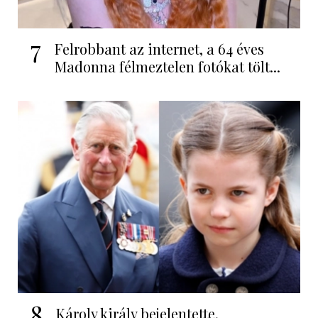
7
Felrobbant az internet, a 64 éves
Madonna félmeztelen fotókat tölt...
8
Károly király bejelentette,