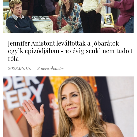
Jennifer Anistont leváltottak a Jóbarátok
egyik epizódjában - 10 évig senki nem tudott
róla
2023.06.15.
2 perc olvasás