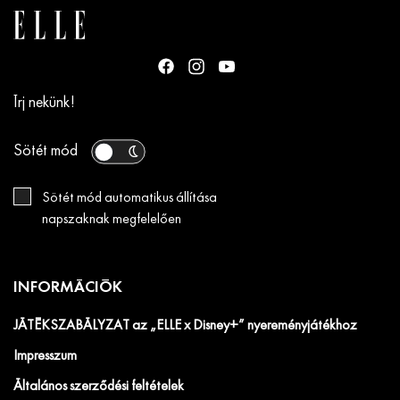
Írj nekünk!
Sötét mód
Sötét mód automatikus állítása
napszaknak megfelelően
INFORMÁCIÓK
JÁTÉKSZABÁLYZAT az „ELLE x Disney+” nyereményjátékhoz
Impresszum
Általános szerződési feltételek