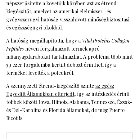
népszerűsítette a követőik körében azt az étrend-
kiegészítőt, amelyet az amerikai élelmiszer- és
gyógyszerügyi hatóság visszahívott minőségbiztosítási
és egészségügyi okokból.
A hatóság megállapította, hogy a
Vital Proteins Collagen
Peptides
néven forgalmazott termék
apró
műanyagdarabokat tartalmazhat
. A probléma több mint
59 ezer forgalomba került dobozt érinthet, így a
terméket levették a polcokról.
A szennyezett étrend-kiegészítő szinte
az egész
Egyesült Államokban elterjedt
, így az intézkedés érinti
többek között Iowa, Illinois, Alabama, Tennessee, Észak-
és Dél-Karolina és Florida államokat, de még Puerto
Ricot is.