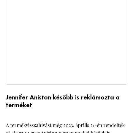
Jennifer Aniston később is reklámozta a
terméket
A termékvisszahívást még 2023. április 21-én rendelték
el, de az 54 éves Aniston még napokkal
később is