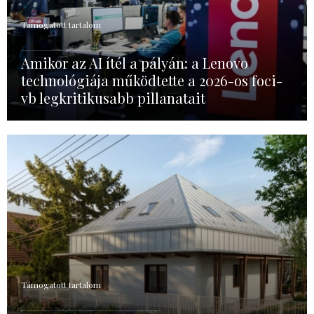
Támogatott tartalom
Amikor az AI ítél a pályán: a Lenovo
technológiája működtette a 2026-os foci-
vb legkritikusabb pillanatait
Támogatott tartalom