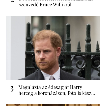
szenvedő Bruce Willisről
3
Megalázta az édesapját Harry
herceg a koronázáson, fotó is kész...