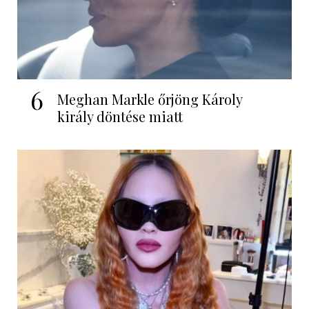
6
Meghan Markle őrjöng Károly
király döntése miatt