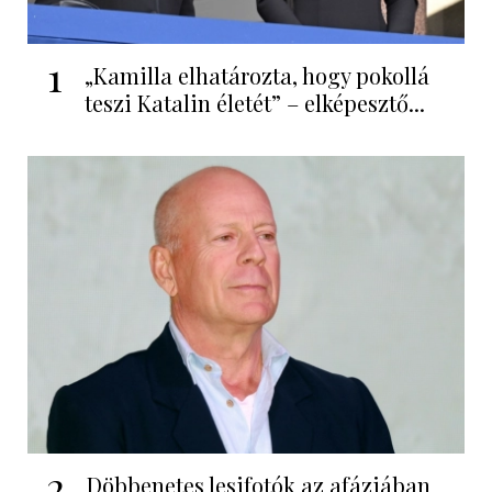
1
„Kamilla elhatározta, hogy pokollá
teszi Katalin életét” – elképesztő...
2
Döbbenetes lesifotók az afáziában