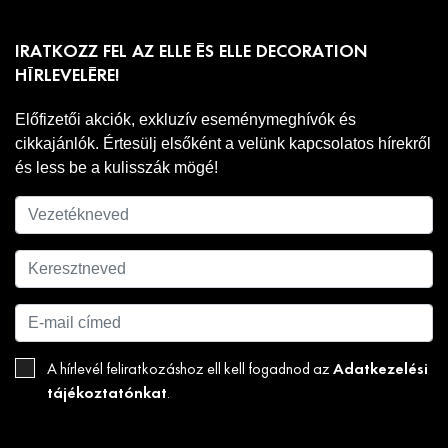
IRATKOZZ FEL AZ ELLE ÉS ELLE DECORATION
HÍRLEVELÉRE!
Előfizetői akciók, exkluzív eseménymeghívók és
cikkajánlók. Értesülj elsőként a velünk kapcsolatos hírekről
és less be a kulisszák mögé!
Adatkezelési
A hírlevél feliratkozáshoz ell kell fogadnod az
tájékoztatónkat
.