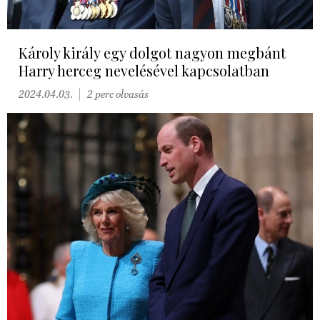
Károly király egy dolgot nagyon megbánt
Harry herceg nevelésével kapcsolatban
2024.04.03.
2 perc olvasás