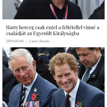
Harry herceg csak ezzel a feltétellel vinné a
családját az Egyesült Királyságba
2024.04.09.
2 perc olvasás