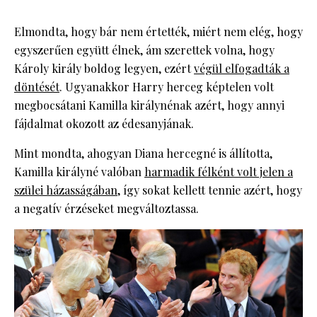
Elmondta, hogy bár nem értették, miért nem elég, hogy
egyszerűen együtt élnek, ám szerettek volna, hogy
Károly király boldog legyen, ezért
végül elfogadták a
döntését
. Ugyanakkor Harry herceg képtelen volt
megbocsátani Kamilla királynénak azért, hogy annyi
fájdalmat okozott az édesanyjának.
Mint mondta, ahogyan Diana hercegné is állította,
Kamilla királyné valóban
harmadik félként volt jelen a
szülei házasságában
, így sokat kellett tennie azért, hogy
a negatív érzéseket megváltoztassa.