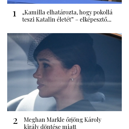
1
„Kamilla elhatározta, hogy pokollá
teszi Katalin életét” – elképesztő...
2
Meghan Markle őrjöng Károly
király döntése miatt