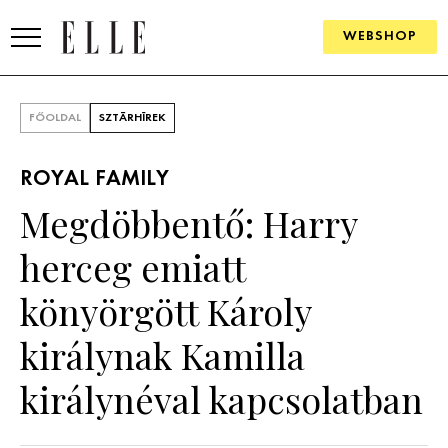
WEBSHOP
DIVAT
FŐOLDAL
SZTÁRHÍREK
ELLE DIGITAL
ROYAL FAMILY
GOURMET AWARDS
Megdöbbentő: Harry
SZÉPSÉG
herceg emiatt
KULTÚRA
könyörgött Károly
PSZICHÉ
királynak Kamilla
királynéval kapcsolatban
ÉLETMÓD
PÁRKAPCSOLAT