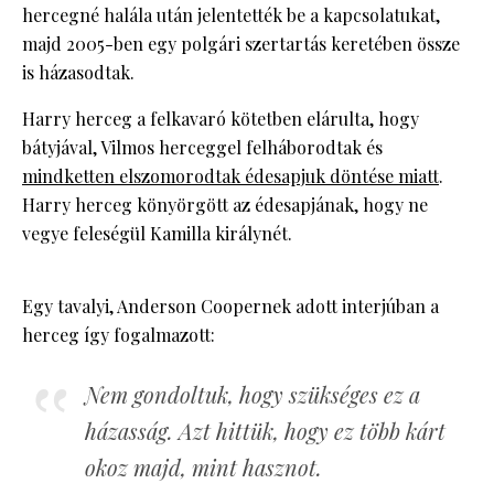
hercegné halála után jelentették be a kapcsolatukat,
majd 2005-ben egy polgári szertartás keretében össze
is házasodtak.
Harry herceg a felkavaró kötetben elárulta, hogy
bátyjával, Vilmos herceggel felháborodtak és
mindketten elszomorodtak édesapjuk döntése miatt
.
Harry herceg könyörgött az édesapjának, hogy ne
vegye feleségül Kamilla királynét.
Egy tavalyi, Anderson Coopernek adott interjúban a
herceg így fogalmazott:
Nem gondoltuk, hogy szükséges ez a
házasság. Azt hittük, hogy ez több kárt
okoz majd, mint hasznot.