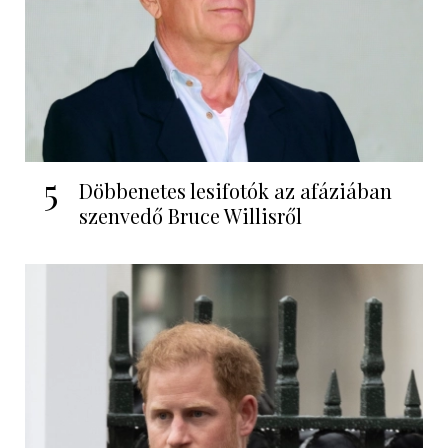
5
Döbbenetes lesifotók az afáziában
szenvedő Bruce Willisről