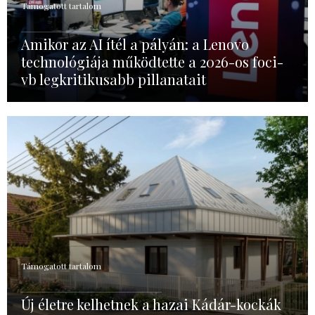
Támogatott tartalom
Amikor az AI ítél a pályán: a Lenovo
technológiája működtette a 2026-os foci-
vb legkritikusabb pillanatait
Támogatott tartalom
Új életre kelhetnek a hazai Kádár-kockák