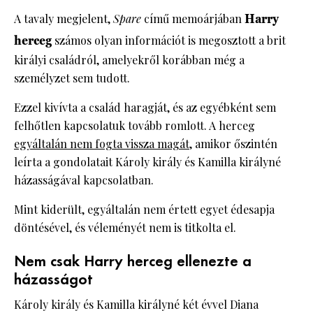
A tavaly megjelent,
Spare
című memoárjában
Harry
herceg
számos olyan információt is megosztott a brit
királyi családról, amelyekről korábban még a
személyzet sem tudott.
Ezzel kivívta a család haragját, és az egyébként sem
felhőtlen kapcsolatuk tovább romlott. A herceg
egyáltalán nem fogta vissza magát
, amikor őszintén
leírta a gondolatait Károly király és Kamilla királyné
házasságával kapcsolatban.
Mint kiderült, egyáltalán nem értett egyet édesapja
döntésével, és véleményét nem is titkolta el.
Nem csak Harry herceg ellenezte a
házasságot
Károly király és Kamilla királyné két évvel Diana