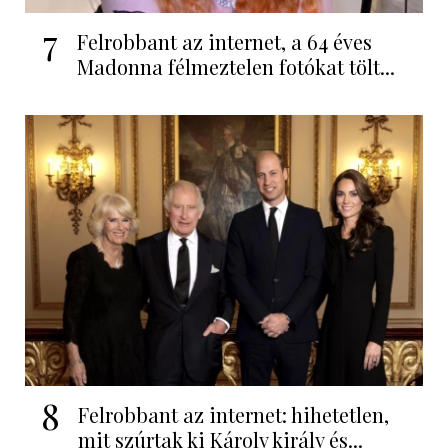
7
Felrobbant az internet, a 64 éves
Madonna félmeztelen fotókat tölt...
8
Felrobbant az internet: hihetetlen,
mit szúrtak ki Károly király és...