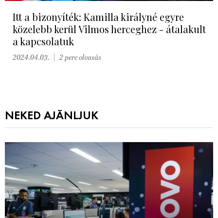
Itt a bizonyíték: Kamilla királyné egyre
közelebb kerül Vilmos herceghez - átalakult
a kapcsolatuk
2024.04.03.
2 perc olvasás
NEKED AJÁNLJUK