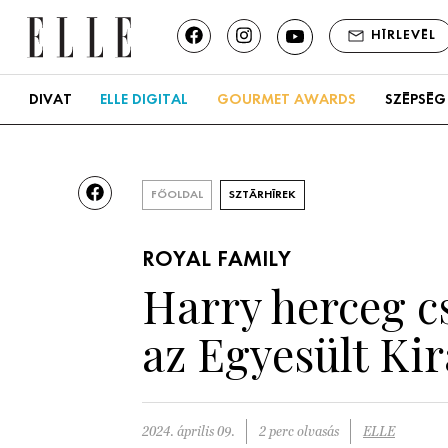
HÍRLEVÉL
DIVAT
ELLE DIGITAL
GOURMET AWARDS
SZÉPSÉG
FŐOLDAL
SZTÁRHÍREK
ROYAL FAMILY
Harry herceg csa
az Egyesült Ki
2024. április 09.
2 perc olvasás
ELLE