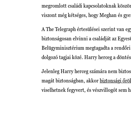
megromlott családi kapcsolatoknak köszön
viszont még kétséges, hogy Meghan és gye
A The Telegraph értesülései szerint van e
biztonságosan elvinni a családját az Egyes
Belügyminisztérium megtagadta a rendőri k
dolgozó tagjai közé. Harry herceg a dönté
Jelenleg Harry herceg számára nem biztosí
magát biztonságban, akkor
biztonsági őrök
viselhetnek fegyvert, és vészvillogót sem 