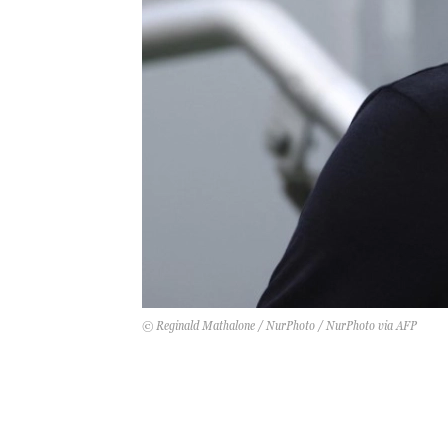
© Reginald Mathalone / NurPhoto / NurPhoto via AFP