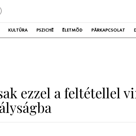
KULTÚRA
PSZICHÉ
ÉLETMÓD
PÁRKAPCSOLAT
k ezzel a feltétellel v
rályságba