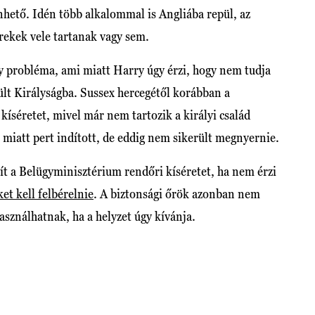
hető. Idén több alkalommal is Angliába repül, az
rekek vele tartanak vagy sem.
gy probléma, ami miatt Harry úgy érzi, hogy nem tudja
ült Királyságba. Sussex hercegétől korábban a
íséretet, mivel már nem tartozik a királyi család
s miatt pert indított, de eddig nem sikerült megnyernie.
t a Belügyminisztérium rendőri kíséretet, ha nem érzi
et kell felbérelnie
. A biztonsági őrök azonban nem
használhatnak, ha a helyzet úgy kívánja.