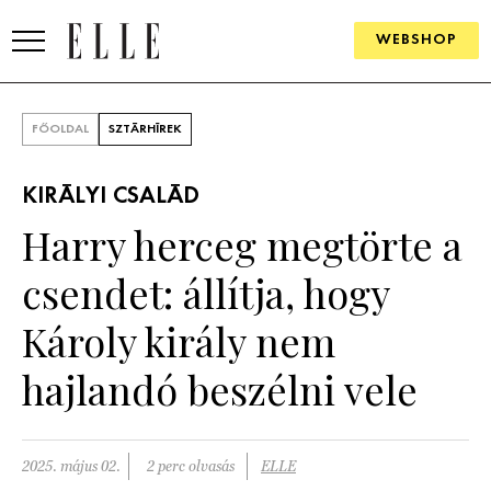
WEBSHOP
DIVAT
FŐOLDAL
SZTÁRHÍREK
ELLE DIGITAL
KIRÁLYI CSALÁD
GOURMET AWARDS
Harry herceg megtörte a
SZÉPSÉG
csendet: állítja, hogy
KULTÚRA
Károly király nem
PSZICHÉ
hajlandó beszélni vele
ÉLETMÓD
2025. május 02.
2 perc olvasás
ELLE
PÁRKAPCSOLAT