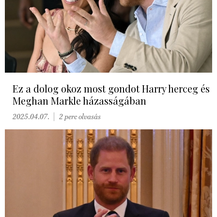
Ez a dolog okoz most gondot Harry herceg és
Meghan Markle házasságában
2025.04.07.
2 perc olvasás