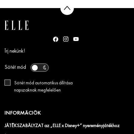
Írj nekünk!
Sötét mód
Sötét mód automatikus állítása
napszaknak megfelelően
INFORMÁCIÓK
JÁTÉKSZABÁLYZAT az „ELLE x Disney+” nyereményjátékhoz