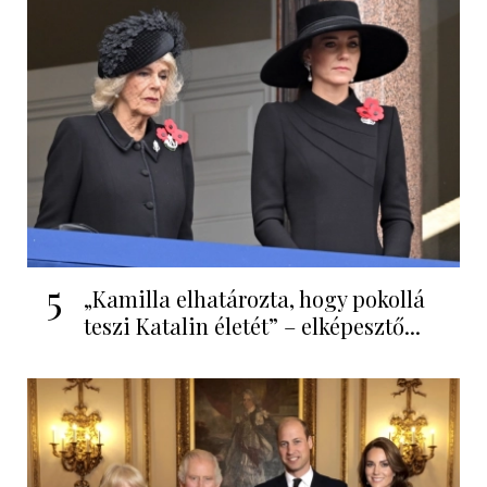
5
„Kamilla elhatározta, hogy pokollá
teszi Katalin életét” – elképesztő...