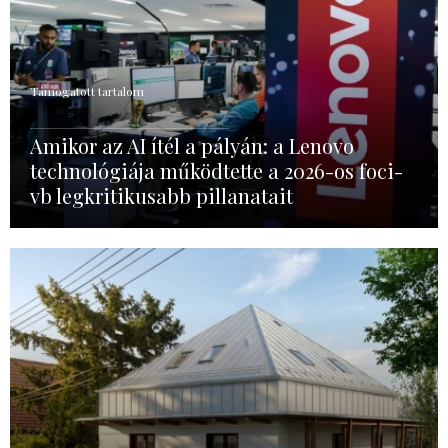
Támogatott tartalom
Amikor az AI ítél a pályán: a Lenovo
technológiája működtette a 2026-os foci-
vb legkritikusabb pillanatait