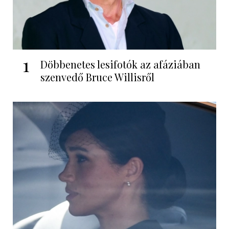
1
Döbbenetes lesifotók az afáziában
szenvedő Bruce Willisről