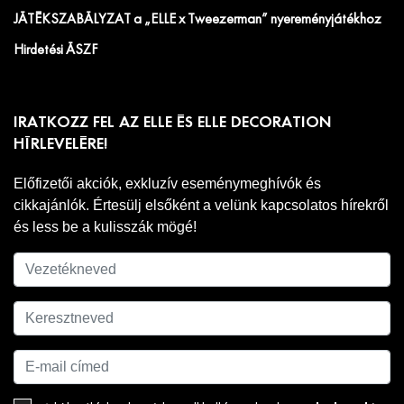
JÁTÉKSZABÁLYZAT a „ELLE x Tweezerman” nyereményjátékhoz
Hirdetési ÁSZF
IRATKOZZ FEL AZ ELLE ÉS ELLE DECORATION
HÍRLEVELÉRE!
Előfizetői akciók, exkluzív eseménymeghívók és
cikkajánlók. Értesülj elsőként a velünk kapcsolatos hírekről
és less be a kulisszák mögé!