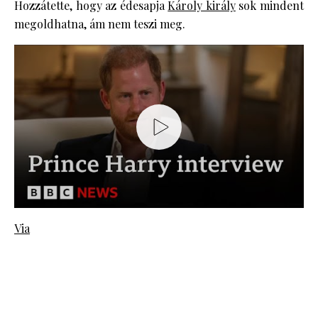
Hozzátette, hogy az édesapja
Károly király
sok mindent
megoldhatna, ám nem teszi meg.
Via