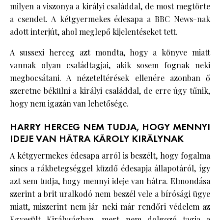
milyen a viszonya a királyi családdal, de most megtörte
a csendet. A kétgyermekes édesapa a BBC News-nak
adott interjút, ahol meglepő kijelentéseket tett.
A sussexi herceg azt mondta, hogy a könyve miatt
vannak olyan családtagjai, akik sosem fognak neki
megbocsátani. A nézeteltérések ellenére azonban ő
szeretne békülni a királyi családdal, de erre úgy tűnik,
hogy nem igazán van lehetősége.
HARRY HERCEG NEM TUDJA, HOGY MENNYI
IDEJE VAN HÁTRA KÁROLY KIRÁLYNAK
A kétgyermekes édesapa arról is beszélt, hogy fogalma
sincs a rákbetegséggel küzdő édesapja állapotáról, így
azt sem tudja, hogy mennyi ideje van hátra. Elmondása
szerint a brit uralkodó nem beszél vele a bírósági ügye
miatt, miszerint nem jár neki már rendőri védelem az
Egyesült Királyságban, mert nem dolgozó tagja a