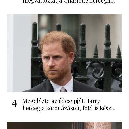
megváltoztatja Charlotte hercegn...
4
Megalázta az édesapját Harry
herceg a koronázáson, fotó is kész...