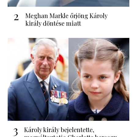
2
Meghan Markle őrjöng Károly
király döntése miatt
3
Károly király bejelentette,