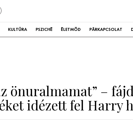
KULTÚRA
PSZICHÉ
ÉLETMÓD
PÁRKAPCSOLAT
az önuralmamat” – fáj
ket idézett fel Harry 