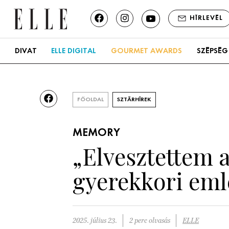
HÍRLEVÉL
DIVAT
ELLE DIGITAL
GOURMET AWARDS
SZÉPSÉG
FŐOLDAL
SZTÁRHÍREK
MEMORY
„Elvesztettem 
gyerekkori emlé
2025. július 23.
2 perc olvasás
ELLE