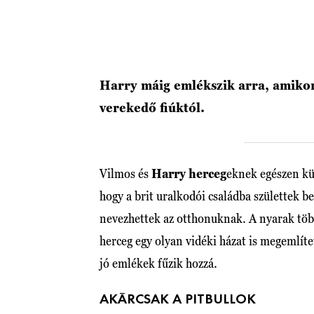
Harry máig emlékszik arra, amikor
verekedő fiúktól.
Vilmos és
Harry herceg
eknek egészen kü
hogy a brit uralkodói családba születtek b
nevezhettek az otthonuknak. A nyarak több
herceg egy olyan vidéki házat is megemlít
jó emlékek fűzik hozzá.
AKÁRCSAK A PITBULLOK