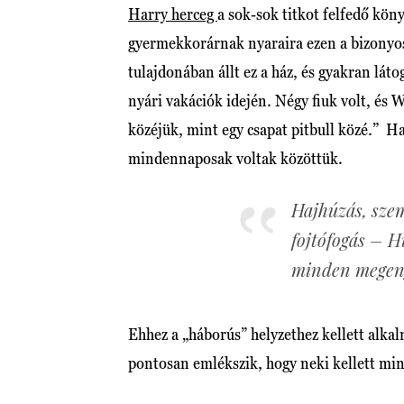
Harry herceg
a sok-sok titkot felfedő kön
gyermekkorárnak nyaraira ezen a bizonyos
tulajdonában állt ez a ház, és gyakran lát
nyári vakációk idején. Négy fiuk volt, és 
közéjük, mint egy csapat pitbull közé.” Ha
mindennaposak voltak közöttük.
Hajhúzás, sze
fojtófogás – 
minden megeng
Ehhez a „háborús” helyzethez kellett alkalm
pontosan emlékszik, hogy neki kellett min