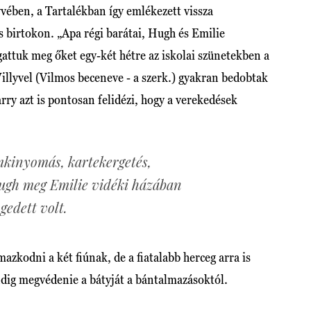
yvében, a Tartalékban így emlékezett vissza
 birtokon. „Apa régi barátai, Hugh és Emilie
ogattuk meg őket egy-két hétre az iskolai szünetekben a
Willyvel (Vilmos beceneve - a szerk.) gyakran bedobtak
rry azt is pontosan felidézi, hogy a verekedések
mkinyomás, kartekergetés,
Hugh meg Emilie vidéki házában
edett volt.
azkodni a két fiúnak, de a fiatalabb herceg arra is
dig megvédenie a bátyját a bántalmazásoktól.