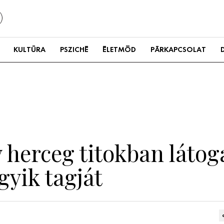
KULTÚRA
PSZICHÉ
ÉLETMÓD
PÁRKAPCSOLAT
 herceg titokban látog
gyik tagját