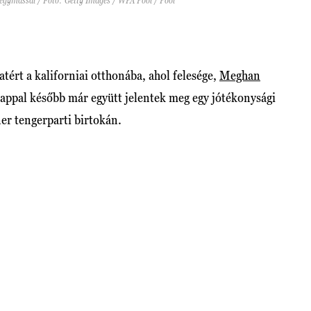
a egymással / Fotó: Getty Images / WPA Pool / Pool
tért a kaliforniai otthonába, ahol felesége,
Meghan
nappal később már együtt jelentek meg egy jótékonysági
r tengerparti birtokán.