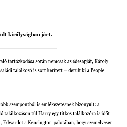
lt királyságban járt.
való tartózkodása során nemcsak az édesapját, Károly
aládi találkozó is sort kerített – derült ki a People
 több szempontból is emlékezetesnek bizonyult: a
ó találkozáson túl Harry egy titkos találkozóra is időt
gét, Edwardot a Kensington-palotában, hogy személyesen