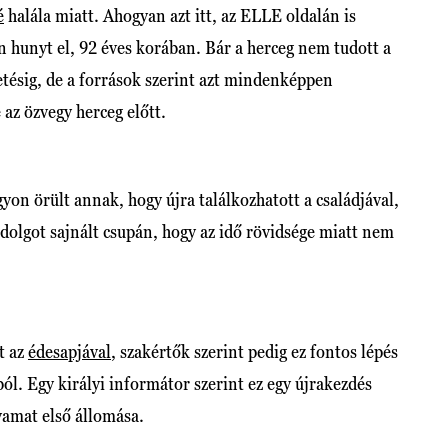
é
halála miatt. Ahogyan azt itt, az ELLE oldalán is
 hunyt el, 92 éves korában. Bár a herceg nem tudott a
tésig, de a források szerint azt mindenképpen
 az özvegy herceg előtt.
on örült annak, hogy újra találkozhatott a családjával,
n dolgot sajnált csupán, hogy az idő rövidsége miatt nem
t az
édesapjával
, szakértők szerint pedig ez fontos lépés
ól. Egy királyi informátor szerint ez egy újrakezdés
lyamat első állomása.