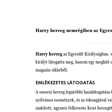
Harry herceg nemrégiben az Egyesü
Harry herceg
az Egyesült Királyságban. 
királyt látogatta meg, hanem egy meghitt cs
magazin cikkéből.
EMLÉKEZETES LÁTOGATÁS
A sussexi herceg legutóbbi hazalátogatása
nyilvános események, és az édesapjával val
szakított, ugyanis felkereste Kent herce