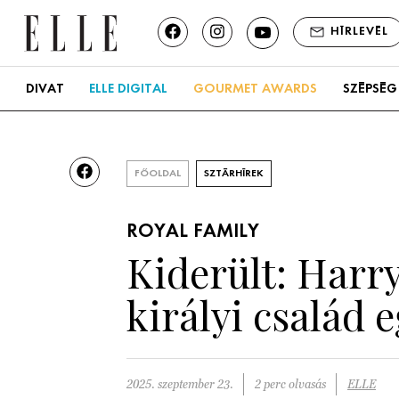
HÍRLEVÉL
DIVAT
ELLE DIGITAL
GOURMET AWARDS
SZÉPSÉG
FŐOLDAL
SZTÁRHÍREK
ROYAL FAMILY
Kiderült: Harry
királyi család e
2025. szeptember 23.
2 perc olvasás
ELLE