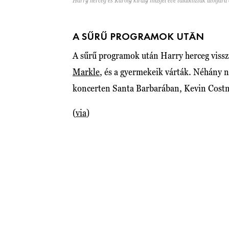
Harry herceg és Károly király másfél éve találkoztak utoljár
A SŰRŰ PROGRAMOK UTÁN
A sűrű programok után Harry herceg vissza
Markle
, és a gyermekeik várták. Néhány 
koncerten Santa Barbarában, Kevin Costne
(
via
)