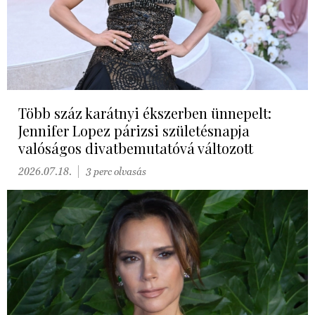
Több száz karátnyi ékszerben ünnepelt:
Jennifer Lopez párizsi születésnapja
valóságos divatbemutatóvá változott
2026.07.18.
3 perc olvasás