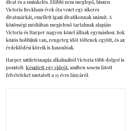
divat és a sminkelés. Előbbi nem meglepő, hiszen
Victoria Beckham évek óta vezet egy sikeres
divatmárkát, emellett igazi divatikonnak számít. A
közösségi médiában megjelenő tartalmak alapján
Victoria és Harper nagyon közel állnak egymáshoz. Sok
közös hobbijuk van, rengeteg időt töltenek együtt, és az
érdeklődési köreik is hasonlóak.
Harper születésnapja alkalmából Victoria több dolgot is
posztolt.
Készített egy videót
, amiben sosem látott
felvételeket mutatott a 13 éves lányáról.