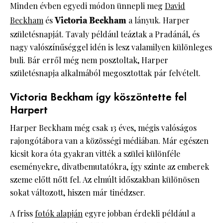
Minden évben egyedi módon ünnepli meg
David
Beckham
és
Victoria Beckham
a lányuk. Harper
születésnapját. Tavaly például teáztak a Pradánál, és
nagy valószínűséggel idén is lesz valamilyen különleges
buli. Bár erről még nem posztoltak, Harper
születésnapja alkalmából megosztottak pár felvételt.
Victoria Beckham így köszöntette fel
Harpert
Harper Beckham még csak 13 éves, mégis valóságos
rajongótábora van a közösségi médiában. Már egészen
kicsit kora óta gyakran vitték a szülei különféle
eseményekre, divatbemutatókra, így szinte az emberek
szeme előtt nőtt fel. Az elmúlt időszakban különösen
sokat változott, hiszen már tinédzser.
A friss
fotók alapján
egyre jobban érdekli például a