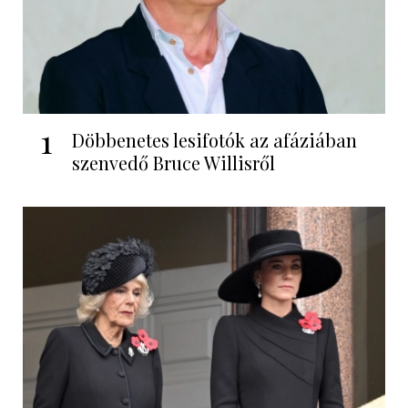
1
Döbbenetes lesifotók az afáziában
szenvedő Bruce Willisről