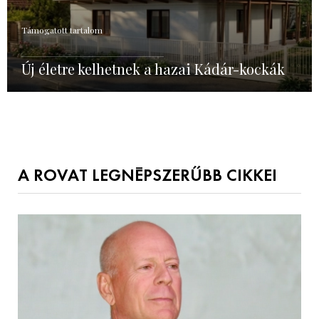
Támogatott tartalom
Új életre kelhetnek a hazai Kádár-kockák
A ROVAT LEGNÉPSZERŰBB CIKKEI