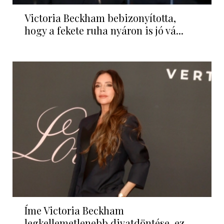
Victoria Beckham bebizonyította,
hogy a fekete ruha nyáron is jó vá...
Íme Victoria Beckham
legkellemetlenebb divatdöntése, ez...