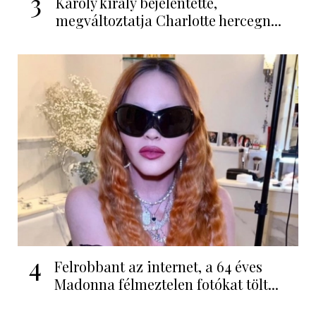
3
Károly király bejelentette,
megváltoztatja Charlotte hercegn...
4
Felrobbant az internet, a 64 éves
Madonna félmeztelen fotókat tölt...