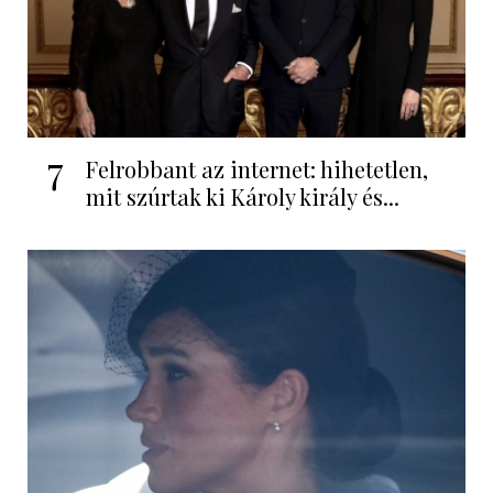
7
Felrobbant az internet: hihetetlen,
mit szúrtak ki Károly király és...