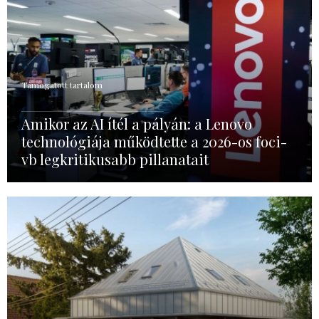
Támogatott tartalom
Amikor az AI ítél a pályán: a Lenovo
technológiája működtette a 2026-os foci-
vb legkritikusabb pillanatait