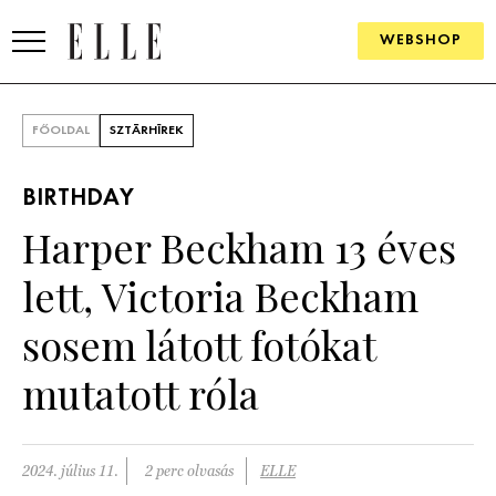
WEBSHOP
DIVAT
FŐOLDAL
SZTÁRHÍREK
ELLE DIGITAL
BIRTHDAY
GOURMET AWARDS
Harper Beckham 13 éves
SZÉPSÉG
lett, Victoria Beckham
KULTÚRA
sosem látott fotókat
PSZICHÉ
mutatott róla
ÉLETMÓD
2024. július 11.
2 perc olvasás
ELLE
PÁRKAPCSOLAT