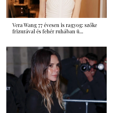
Vera Wang 77 évesen is ragyog: szőke
frizurával és fehér ruhában ü...