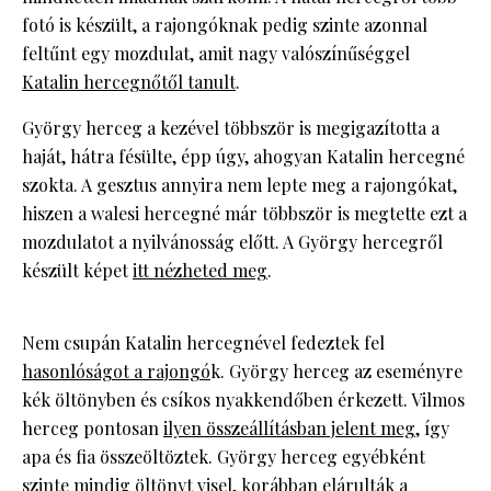
fotó is készült, a rajongóknak pedig szinte azonnal
feltűnt egy mozdulat, amit nagy valószínűséggel
Katalin hercegnőtől tanult
.
György herceg a kezével többször is megigazította a
haját, hátra fésülte, épp úgy, ahogyan Katalin hercegné
szokta. A gesztus annyira nem lepte meg a rajongókat,
hiszen a walesi hercegné már többször is megtette ezt a
mozdulatot a nyilvánosság előtt. A György hercegről
készült képet
itt nézheted meg
.
Nem csupán Katalin hercegnével fedeztek fel
hasonlóságot a rajongó
k. György herceg az eseményre
kék öltönyben és csíkos nyakkendőben érkezett. Vilmos
herceg pontosan
ilyen összeállításban jelent meg
, így
apa és fia összeöltöztek. György herceg egyébként
szinte mindig öltönyt visel, korábban elárulták a