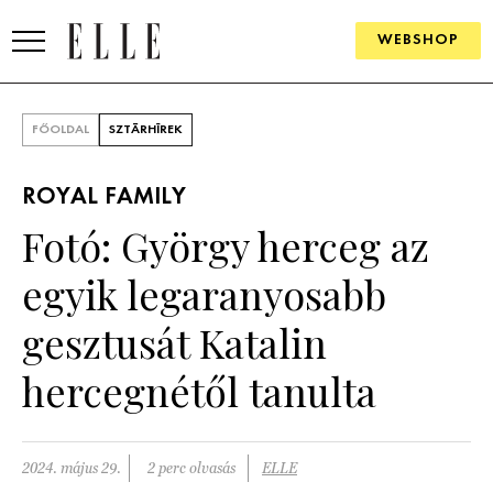
WEBSHOP
DIVAT
FŐOLDAL
SZTÁRHÍREK
ELLE DIGITAL
ROYAL FAMILY
GOURMET AWARDS
Fotó: György herceg az
SZÉPSÉG
egyik legaranyosabb
KULTÚRA
gesztusát Katalin
PSZICHÉ
hercegnétől tanulta
ÉLETMÓD
2024. május 29.
2 perc olvasás
ELLE
PÁRKAPCSOLAT