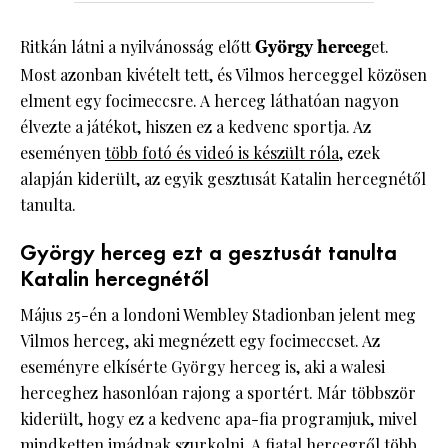
Ritkán látni a nyilvánosság előtt
György herceg
et.
Most azonban kivételt tett, és Vilmos herceggel közösen
elment egy focimeccsre. A herceg láthatóan nagyon
élvezte a játékot, hiszen ez a kedvenc sportja. Az
eseményen
több fotó és videó is készült róla
, ezek
alapján kiderült, az egyik gesztusát Katalin hercegnétől
tanulta.
György herceg ezt a gesztusát tanulta
Katalin hercegnétől
Május 25-én a londoni Wembley Stadionban jelent meg
Vilmos herceg, aki megnézett egy focimeccset. Az
eseményre elkísérte György herceg is, aki a walesi
herceghez hasonlóan rajong a sportért. Már többször
kiderült, hogy ez a kedvenc apa-fia programjuk, mivel
mindketten imádnak szurkolni. A fiatal hercegről több