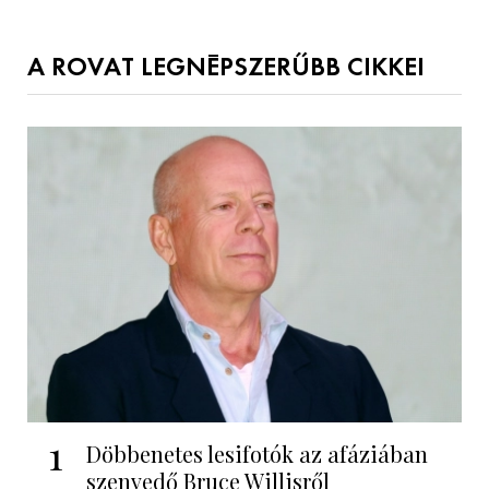
A ROVAT LEGNÉPSZERŰBB CIKKEI
1
Döbbenetes lesifotók az afáziában
szenvedő Bruce Willisről