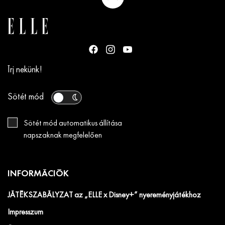
Írj nekünk!
Sötét mód
Sötét mód automatikus állítása
napszaknak megfelelően
INFORMÁCIÓK
JÁTÉKSZABÁLYZAT az „ELLE x Disney+” nyereményjátékhoz
Impresszum