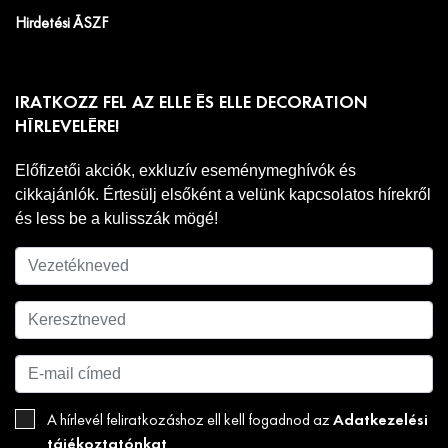
Hirdetési ÁSZF
IRATKOZZ FEL AZ ELLE ÉS ELLE DECORATION
HÍRLEVELÉRE!
Előfizetői akciók, exkluzív eseménymeghívók és
cikkajánlók. Értesülj elsőként a velünk kapcsolatos hírekről
és less be a kulisszák mögé!
Adatkezelési
A hírlevél feliratkozáshoz ell kell fogadnod az
tájékoztatónkat
.