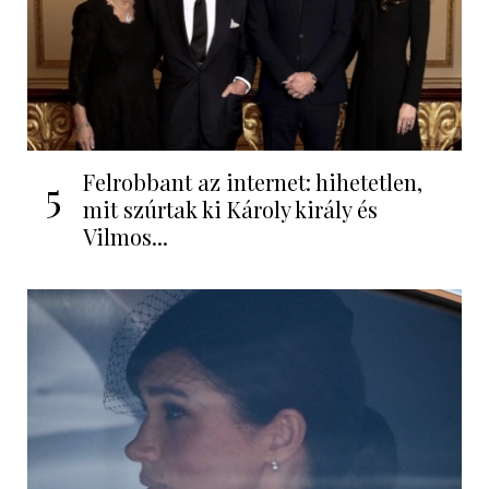
Felrobbant az internet: hihetetlen,
5
mit szúrtak ki Károly király és
Vilmos...