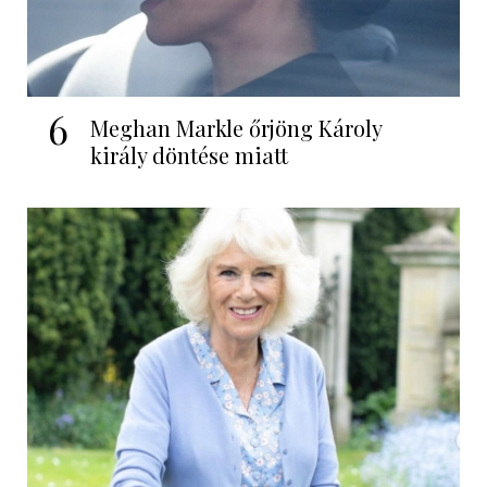
6
Meghan Markle őrjöng Károly
király döntése miatt