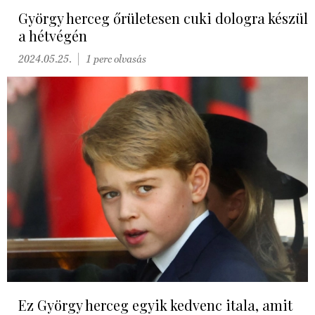
György herceg őrületesen cuki dologra készül
a hétvégén
2024.05.25.
1 perc olvasás
Ez György herceg egyik kedvenc itala, amit