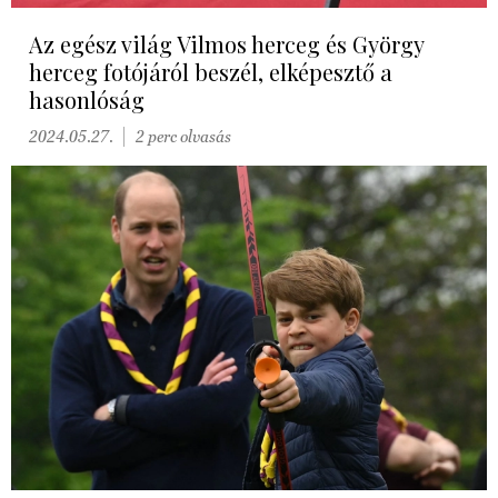
Az egész világ Vilmos herceg és György
herceg fotójáról beszél, elképesztő a
hasonlóság
2024.05.27.
2 perc olvasás