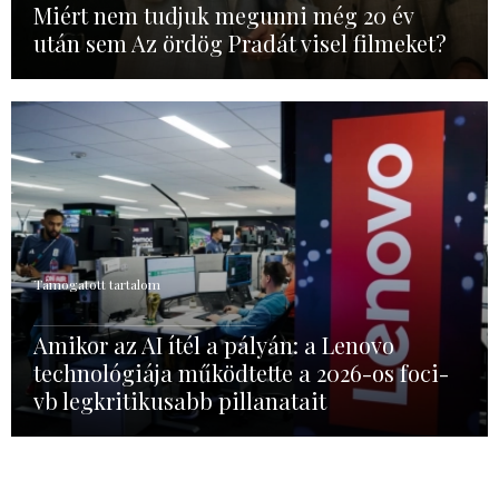
Miért nem tudjuk megunni még 20 év
után sem Az ördög Pradát visel filmeket?
Támogatott tartalom
Amikor az AI ítél a pályán: a Lenovo
technológiája működtette a 2026-os foci-
vb legkritikusabb pillanatait