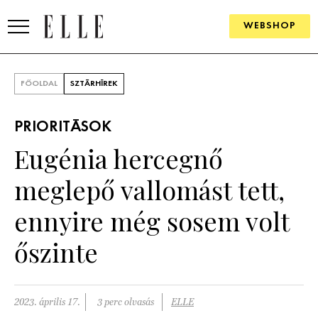
WEBSHOP
DIVAT
FŐOLDAL
SZTÁRHÍREK
ELLE DIGITAL
PRIORITÁSOK
GOURMET AWARDS
Eugénia hercegnő
SZÉPSÉG
meglepő vallomást tett,
KULTÚRA
ennyire még sosem volt
PSZICHÉ
őszinte
ÉLETMÓD
2023. április 17.
3 perc olvasás
ELLE
PÁRKAPCSOLAT