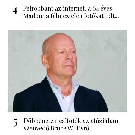
4
Felrobbant az internet, a 64 éves
Madonna félmeztelen fotókat tölt...
5
Döbbenetes lesifotók az afáziában
szenvedő Bruce Willisről