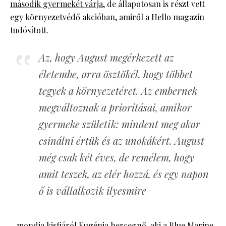
második gyermekét várja
, de állapotosan is részt vett
egy környezetvédő akcióban, amiről a Hello magazin
tudósított.
Az, hogy August megérkezett az
életembe, arra ösztökél, hogy többet
tegyek a környezetéret. Az embernek
megváltoznak a prioritásai, amikor
gyermeke születik: mindent meg akar
csinálni értük és az unokákért. August
még csak két éves, de remélem, hogy
amit teszek, az elér hozzá, és egy napon
ő is vállalkozik ilyesmire
– mondja kisfiáról Eugénia hercegnő, aki a Blue Marine