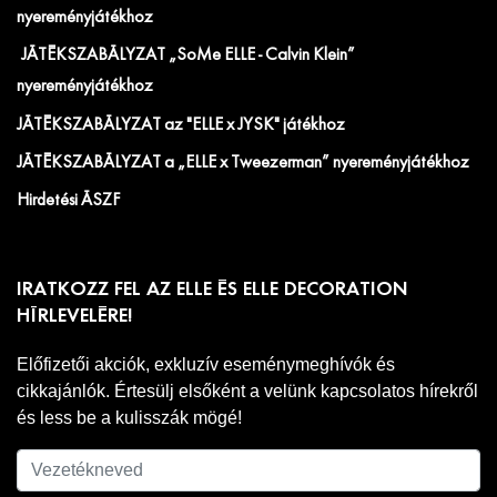
nyereményjátékhoz
JÁTÉKSZABÁLYZAT „SoMe ELLE - Calvin Klein”
nyereményjátékhoz
JÁTÉKSZABÁLYZAT az "ELLE x JYSK" játékhoz
JÁTÉKSZABÁLYZAT a „ELLE x Tweezerman” nyereményjátékhoz
Hirdetési ÁSZF
IRATKOZZ FEL AZ ELLE ÉS ELLE DECORATION
HÍRLEVELÉRE!
Előfizetői akciók, exkluzív eseménymeghívók és
cikkajánlók. Értesülj elsőként a velünk kapcsolatos hírekről
és less be a kulisszák mögé!