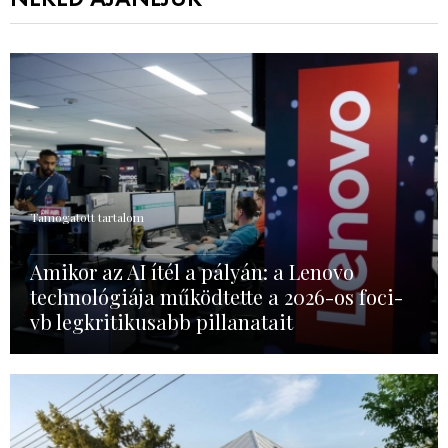
Támogatott tartalom
Amikor az AI ítél a pályán: a Lenovo
technológiája működtette a 2026-os foci-
vb legkritikusabb pillanatait