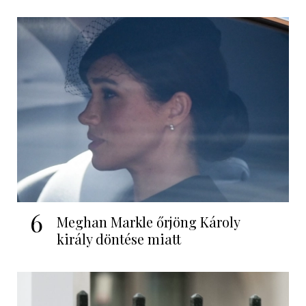
6
Meghan Markle őrjöng Károly
király döntése miatt