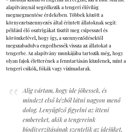
alapítványnál segédkezik a tengeri élővilág
megmegmentése érdekében. Többek között a
környezetszennyezés által érintett állatoknak segít:
például élő osztrigákat tisztít meg csipesszel és
körömkefével, hogy így, a szennyeződésektől
megszabadulva engedhessék vissza az állatokat a
tengerbe. Az alapítvány munkájába tartozik még, hogy
olyan fajok életterének a fenntartásán küzdenek, mint a
tengeri csikók, fókák vagy vízimadarak.
Alig vártam, hogy ide jöhessek, és
mindezt első kézből látni nagyon menő
dolog. Lenyűgöző figyelni az itteni
embereket, akik a tengereink
biodiverzitásának szentelik az idejüket,