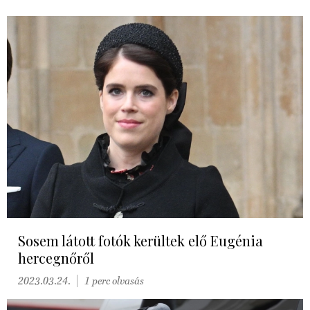
Sosem látott fotók kerültek elő Eugénia
hercegnőről
2023.03.24.
1 perc olvasás