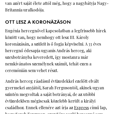
van azért saját élete attól még, hogy a nagybátyja Nagy-
Britannia uralkodója.
OTT LESZ A KORONÁZÁSON
Eugénia hercegnővel kapcsolatban a legfrissebb hírek
között van, hogy nemhogy ott lesz III. Károly
koronázásán, a szüleit is ő fogja képviselni. A 33 éves
hercegnő édesapja ugyanis András herceg, aki
szexbotrányba keveredett, így mostanra már
nemkívánatos személynek számít, tehát ezen a
ceremónián sem vehet részt.
András herceg ráadásul évtizedekkel ezelőtt elvált
gyermekei anyjától, Sarah Fergusontól, akinek ugyan
szintén megvoltak a saját botrányai, de az utóbbi
évtizedekben mégiscsak közelebb került a királyi
családhoz. Ennek ellenére azt írja az
Express
című lap,