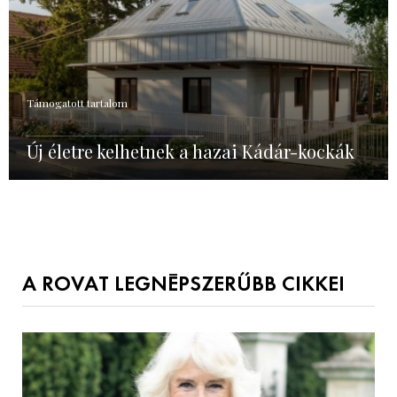
Támogatott tartalom
Új életre kelhetnek a hazai Kádár-kockák
A ROVAT LEGNÉPSZERŰBB CIKKEI