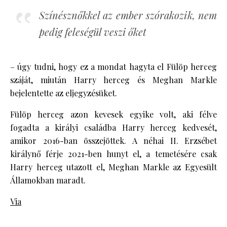
Színésznőkkel az ember szórakozik, nem
pedig feleségül veszi őket
– úgy tudni, hogy ez a mondat hagyta el Fülöp herceg
száját, miután Harry herceg és Meghan Markle
bejelentette az eljegyzésüket.
Fülöp herceg azon kevesek egyike volt, aki félve
fogadta a királyi családba Harry herceg kedvesét,
amikor 2016-ban összejöttek. A néhai II. Erzsébet
királynő férje 2021-ben hunyt el, a temetésére csak
Harry herceg utazott el, Meghan Markle az Egyesült
Államokban maradt.
Via