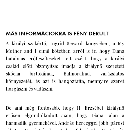
MÁS INFORMÁCIÓKRA IS FÉNY DERÜLT
A királyi szakértő, Ingrid Seward könyvében, a My
Mother and I című kötetben arról is ír, hogy Diana
hatalmas erőfeszítéseket tett azért, hogy a királyi
család előtt bizonyítsa: imádja a királynő szeretett
skóciai birtokának, Balmoralnak varázslatos
környezetét, és azt is hangoztatta, mennyire szeret
horgászni és vadászni.
De ami még fontosabb, hogy II. Erzsébet királynő
erősen elgondolkodott azon, hogy Diana talán a
harmadik gyermekével,
András herceggel
jobb párost