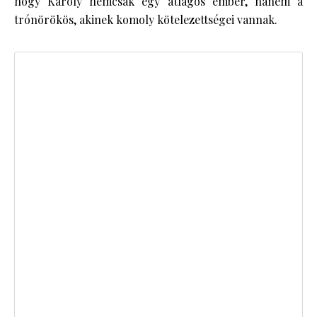
hogy Károly nemcsak egy átlagos ember, hanem a
trónörökös, akinek komoly kötelezettségei vannak.