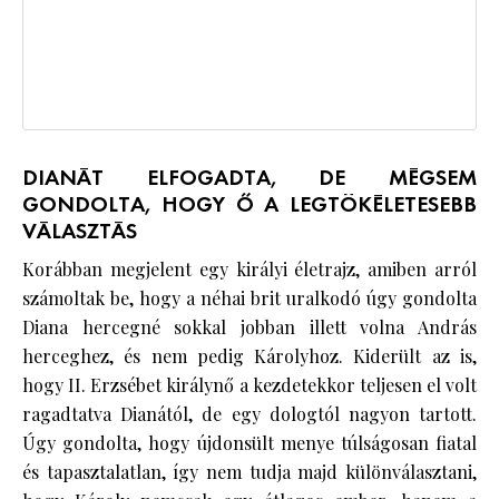
DIANÁT ELFOGADTA, DE MÉGSEM
GONDOLTA, HOGY Ő A LEGTÖKÉLETESEBB
VÁLASZTÁS
Korábban megjelent egy királyi életrajz, amiben arról
számoltak be, hogy a néhai brit uralkodó úgy gondolta
Diana hercegné sokkal jobban illett volna András
herceghez, és nem pedig Károlyhoz. Kiderült az is,
hogy II. Erzsébet királynő a kezdetekkor teljesen el volt
ragadtatva Dianától, de egy dologtól nagyon tartott.
Úgy gondolta, hogy újdonsült menye túlságosan fiatal
és tapasztalatlan, így nem tudja majd különválasztani,