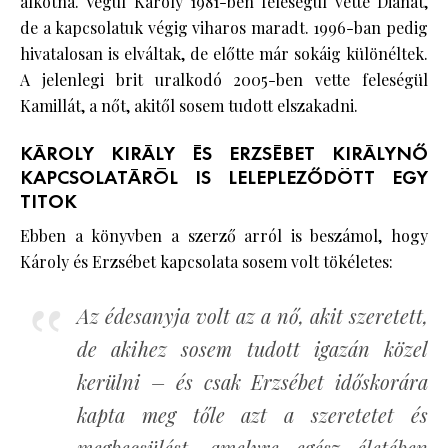
alkotna. Végül Károly 1981-ben feleségül vette Dianát,
de a kapcsolatuk végig viharos maradt. 1996-ban pedig
hivatalosan is elváltak, de előtte már sokáig különéltek.
A jelenlegi brit uralkodó 2005-ben vette feleségül
Kamillát, a nőt, akitől sosem tudott elszakadni.
KÁROLY KIRÁLY ÉS ERZSÉBET KIRÁLYNŐ
KAPCSOLATÁRÓL IS LELEPLEZŐDÖTT EGY
TITOK
Ebben a könyvben a szerző arról is beszámol, hogy
Károly és Erzsébet kapcsolata sosem volt tökéletes:
Az édesanyja volt az a nő, akit szeretett,
de akihez sosem tudott igazán közel
kerülni – és csak Erzsébet időskorára
kapta meg tőle azt a szeretetet és
megbecsülést, amelyre egész életében