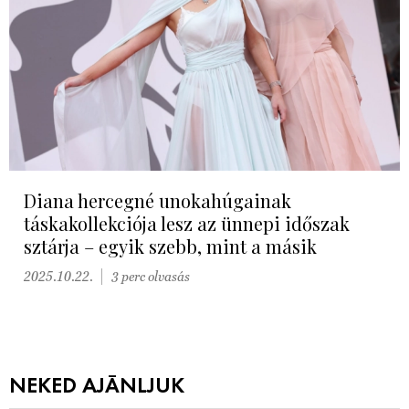
Diana hercegné unokahúgainak
táskakollekciója lesz az ünnepi időszak
sztárja – egyik szebb, mint a másik
2025.10.22.
3 perc olvasás
NEKED AJÁNLJUK