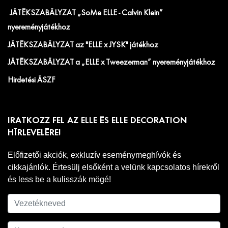
JÁTÉKSZABÁLYZAT „SoMe ELLE - Calvin Klein”
nyereményjátékhoz
JÁTÉKSZABÁLYZAT az "ELLE x JYSK" játékhoz
JÁTÉKSZABÁLYZAT a „ELLE x Tweezerman” nyereményjátékhoz
Hirdetési ÁSZF
IRATKOZZ FEL AZ ELLE ÉS ELLE DECORATION
HÍRLEVELÉRE!
Előfizetői akciók, exkluzív eseménymeghívók és
cikkajánlók. Értesülj elsőként a velünk kapcsolatos hírekről
és less be a kulisszák mögé!