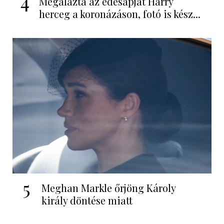
4
Megalázta az édesapját Harry
herceg a koronázáson, fotó is kész...
5
Meghan Markle őrjöng Károly
király döntése miatt