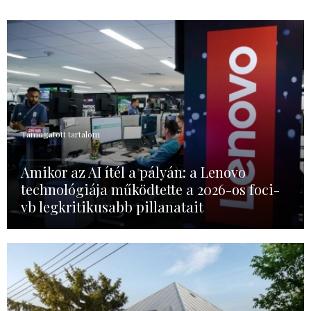
Támogatott tartalom
Amikor az AI ítél a pályán: a Lenovo
technológiája működtette a 2026-os foci-
vb legkritikusabb pillanatait