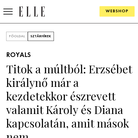
WEBSHOP
DIVAT
FŐOLDAL
SZTÁRHÍREK
ELLE DIGITAL
ROYALS
GOURMET AWARDS
Titok a múltból: Erzsébet
SZÉPSÉG
királynő már a
KULTÚRA
kezdetekkor észrevett
PSZICHÉ
valamit Károly és Diana
kapcsolatán, amit mások
ÉLETMÓD
nem
PÁRKAPCSOLAT