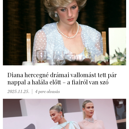
Diana hercegné drámai vallomást tett pár
nappal a halála előtt – a fiairól van szó
2025.11.25.
4 perc olvasás