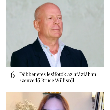
6
Döbbenetes lesifotók az afáziában
szenvedő Bruce Willisről