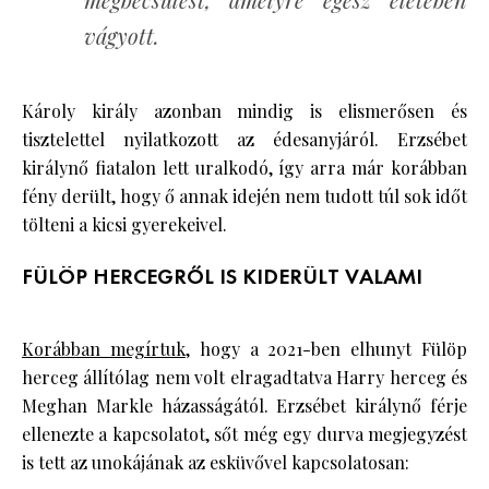
vágyott.
Károly király azonban mindig is elismerősen és
tisztelettel nyilatkozott az édesanyjáról. Erzsébet
királynő fiatalon lett uralkodó, így arra már korábban
fény derült, hogy ő annak idején nem tudott túl sok időt
tölteni a kicsi gyerekeivel.
FÜLÖP HERCEGRŐL IS KIDERÜLT VALAMI
Korábban megírtuk
, hogy a 2021-ben elhunyt Fülöp
herceg állítólag nem volt elragadtatva Harry herceg és
Meghan Markle házasságától. Erzsébet királynő férje
ellenezte a kapcsolatot, sőt még egy durva megjegyzést
is tett az unokájának az esküvővel kapcsolatosan: