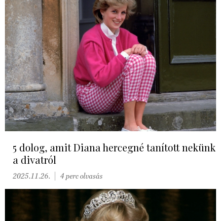
5 dolog, amit Diana hercegné tanított nekünk
a divatról
2025.11.26.
4 perc olvasás