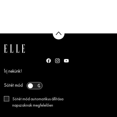
Írj nekünk!
Sötét mód
Sötét mód automatikus állítása
napszaknak megfelelően