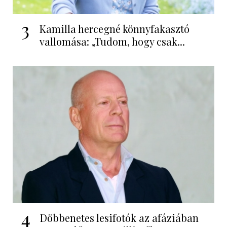
3
Kamilla hercegné könnyfakasztó
vallomása: „Tudom, hogy csak...
4
Döbbenetes lesifotók az afáziában