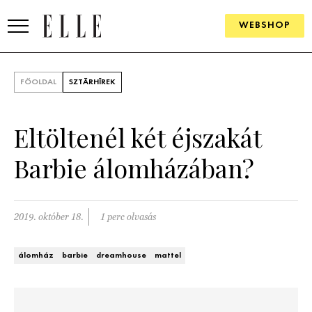
WEBSHOP
DIVAT
FŐOLDAL
SZTÁRHÍREK
ELLE DIGITAL
Eltöltenél két éjszakát
GOURMET AWARDS
Barbie álomházában?
SZÉPSÉG
KULTÚRA
2019. október 18.
1 perc olvasás
PSZICHÉ
álomház
barbie
dreamhouse
mattel
ÉLETMÓD
PÁRKAPCSOLAT