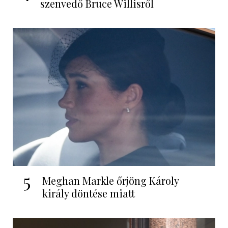
szenvedő Bruce Willisről
5
Meghan Markle őrjöng Károly
király döntése miatt