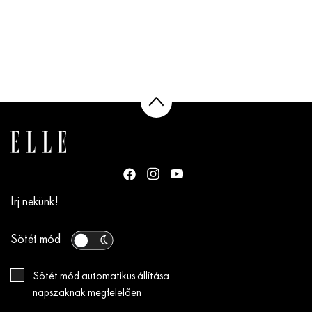
Írj nekünk!
Sötét mód
Sötét mód automatikus állítása
napszaknak megfelelően