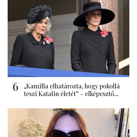
6
„Kamilla elhatározta, hogy pokollá
teszi Katalin életét” – elképesztő...