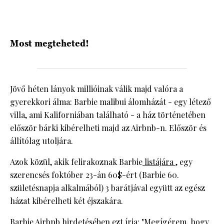
HÍRLEVÉL
Most megteheted!
Jövő héten lányok millióinak válik majd valóra a
gyerekkori álma: Barbie malibui álomházát - egy létező
villa, ami Kaliforniában található - a ház történetében
először bárki kibérelheti majd az Airbnb-n. Először és
állítólag utoljára.
Azok közül, akik felirakoznak Barbie
listájára
, egy
szerencsés foktóber 23-án 60$-ért (Barbie 60.
születésnapja alkalmából) 3 barátjával együtt az egész
házat kibérelheti két éjszakára.
Barbie Airbnb hirdetésében ezt írja: "Megígérem, hogy