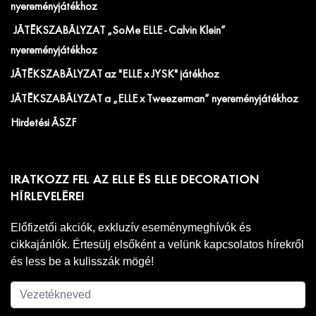
nyereményjátékhoz
JÁTÉKSZABÁLYZAT „SoMe ELLE - Calvin Klein”
nyereményjátékhoz
JÁTÉKSZABÁLYZAT az "ELLE x JYSK" játékhoz
JÁTÉKSZABÁLYZAT a „ELLE x Tweezerman” nyereményjátékhoz
Hirdetési ÁSZF
IRATKOZZ FEL AZ ELLE ÉS ELLE DECORATION
HÍRLEVELÉRE!
Előfizetői akciók, exkluzív eseménymeghívók és
cikkajánlók. Értesülj elsőként a velünk kapcsolatos hírekről
és less be a kulisszák mögé!