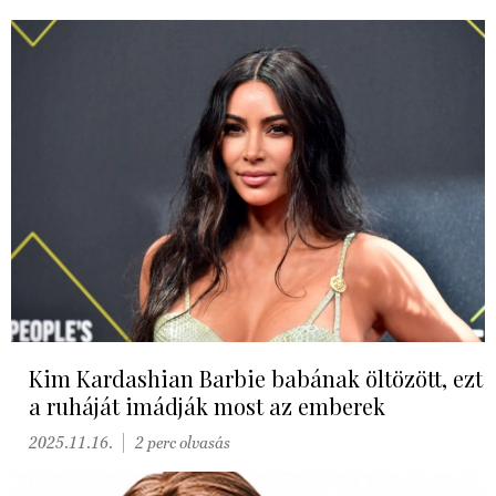
Kim Kardashian Barbie babának öltözött, ezt
a ruháját imádják most az emberek
2025.11.16.
2 perc olvasás