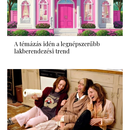
A témázás idén a legnépszerűbb
lakberendezési trend