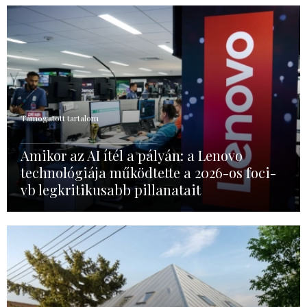
Támogatott tartalom
Amikor az AI ítél a pályán: a Lenovo
technológiája működtette a 2026-os foci-
vb legkritikusabb pillanatait