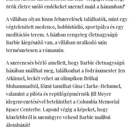
örök életre szóló emlékeket szerzel majd a házamban!"
A villában olyan luxus felszerelések találhatók, mint egy
végtelenített medence, hobbistúdió, sportpálya és egy
meditációs terem. A házban rengeteg életnagyságú
Barbie kiegészítő van, a villában uralkodó szín
természetesen a rózsaszín.
A szerencsés bérlő amellett, hogy Barbie életnagyságú
házában szállhat meg, találkozhat a fodrászmester Jen
Atkinnel, leckét vehet az olimpikon Ibtihaj
Muhammadtól, főzni tanulhat Gina Clarke-Helmmel,
valamint a pilóta és repülőgépmérnök Jill Meyer
idegenvezetésével betekinthet a Columbia Memorial
Space Centerbe. Lapozd végig a képeket, hogy
közelebbről is szemügyre vehesd Barbie malibui
álomházát!