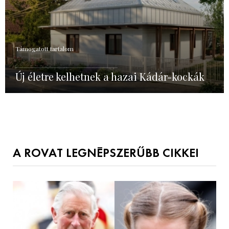
Támogatott tartalom
Új életre kelhetnek a hazai Kádár-kockák
A ROVAT LEGNÉPSZERŰBB CIKKEI