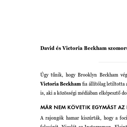
David és Victoria Beckham szomorú
Úgy tűnik, hogy Brooklyn Beckham végle
Victoria Beckham
fia állítólag letiltott
is, aki a közösségi médiában elképesztő d
MÁR NEM KÖVETIK EGYMÁST A
A rajongók hamar kiszúrták, hogy a foc
feleségét, Nicolát az Instagramon. Elei