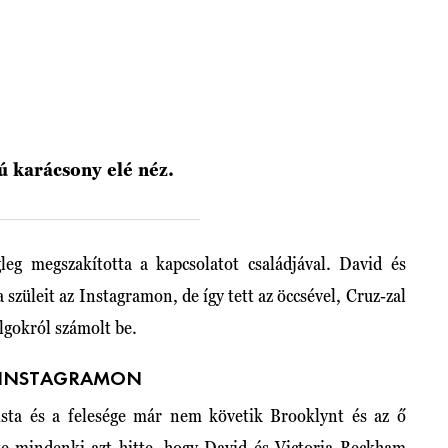
 karácsony elé néz.
g megszakította a kapcsolatot családjával. David és
a a szüleit az Instagramon, de így tett az öccsével, Cruz-zal
olgokról számolt be.
Z INSTAGRAMON
ista és a felesége már nem követik Brooklynt és az ő
nte mindenki azt hitte, hogy David és Victoria Beckham