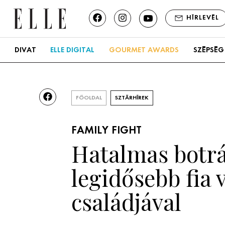
HÍRLEVÉL
DIVAT
ELLE DIGITAL
GOURMET AWARDS
SZÉPSÉG
FŐOLDAL
SZTÁRHÍREK
FAMILY FIGHT
Hatalmas botrá
legidősebb fia 
családjával