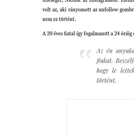
volt az, aki rányomott az unfollow gomb
nem ez történt.
A 20 éves fiatal így fogalmazott a 24 órái
Az én anyuká
fiukat. Beszél
hogy le lette
történt.