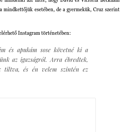
ra mindkettőjük esetében, de a gyermekük, Cruz szerint
g elérhető Instagram történetében:
m és apukám sose követné ki a
jünk az igazságról. Arra ébredtek,
k tiltva, és én velem szintén ez