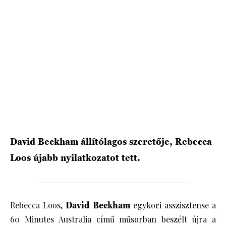
HÍRLEVÉL
David Beckham állítólagos szeretője, Rebecca
Loos újabb nyilatkozatot tett.
Rebecca Loos,
David Beckham
egykori asszisztense a
60 Minutes Australia című műsorban beszélt újra a