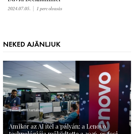
2024.07.05.
1 perc olvasás
NEKED AJÁNLJUK
Támogatott tartalom
Amikor az AI ítél a pályán: a Lenovo
technológiája működtette a 2026-os foci-