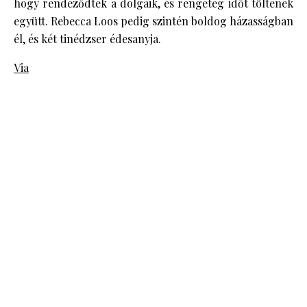
hogy rendeződtek a dolgaik, és rengeteg időt töltenek
együtt. Rebecca Loos pedig szintén boldog házasságban
él, és két tinédzser édesanyja.
Via