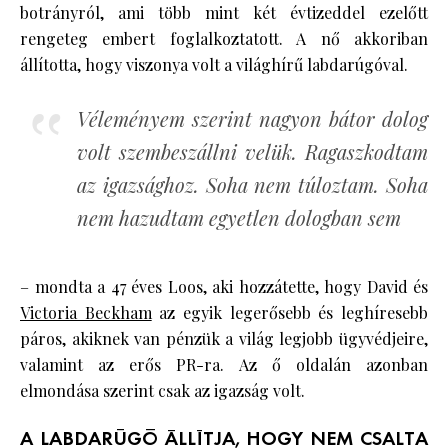
botrányról, ami több mint két évtizeddel ezelőtt
rengeteg embert foglalkoztatott. A nő akkoriban
állította, hogy viszonya volt a világhírű labdarúgóval.
Véleményem szerint nagyon bátor dolog
volt szembeszállni velük. Ragaszkodtam
az igazsághoz. Soha nem túloztam. Soha
nem hazudtam egyetlen dologban sem
– mondta a 47 éves Loos, aki hozzátette, hogy David és
Victoria Beckham
az egyik legerősebb és leghíresebb
páros, akiknek van pénzük a világ legjobb ügyvédjeire,
valamint az erős PR-ra. Az ő oldalán azonban
elmondása szerint csak az igazság volt.
A LABDARÚGÓ ÁLLÍTJA, HOGY NEM CSALTA