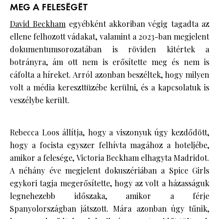
MEG A FELESÉGÉT
David Beckham
egyébként akkoriban végig tagadta az
ellene felhozott vádakat, valamint a 2023-ban megjelent
dokumentumsorozatában is röviden kitértek a
botrányra, ám ott nem is erősítette meg és nem is
cáfolta a híreket. Arról azonban beszéltek, hogy milyen
volt a média kereszttüzébe kerülni, és a kapcsolatuk is
veszélybe került.
Rebecca Loos állítja, hogy a viszonyuk úgy kezdődött,
hogy a focista egyszer felhívta magához a hoteljébe,
amikor a felesége, Victoria Beckham elhagyta Madridot.
A néhány éve megjelent dokuszériában a Spice Girls
egykori tagja megerősítette, hogy az volt a házasságuk
legnehezebb időszaka, amikor a férje
Spanyolországban játszott. Mára azonban úgy tűnik,