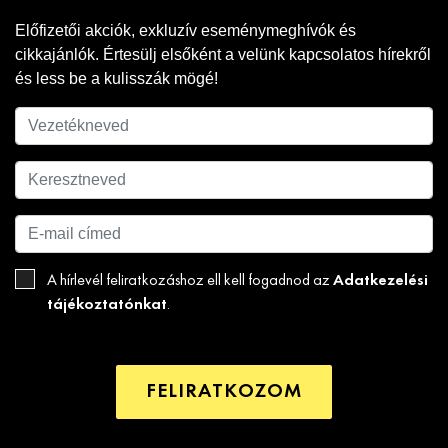
Előfizetői akciók, exkluzív eseménymeghívók és
cikkajánlók. Értesülj elsőként a velünk kapcsolatos hírekről
és less be a kulisszák mögé!
Adatkezelési
A hírlevél feliratkozáshoz ell kell fogadnod az
tájékoztatónkat
.
FELIRATKOZOM