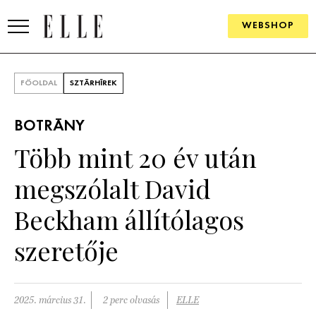
WEBSHOP
DIVAT
FŐOLDAL
SZTÁRHÍREK
ELLE DIGITAL
BOTRÁNY
GOURMET AWARDS
Több mint 20 év után
SZÉPSÉG
megszólalt David
KULTÚRA
Beckham állítólagos
PSZICHÉ
szeretője
ÉLETMÓD
2025. március 31.
2 perc olvasás
ELLE
PÁRKAPCSOLAT