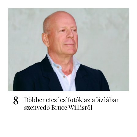
8
Döbbenetes lesifotók az afáziában
szenvedő Bruce Willisről