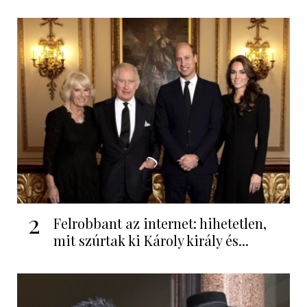
2
Felrobbant az internet: hihetetlen,
mit szúrtak ki Károly király és...