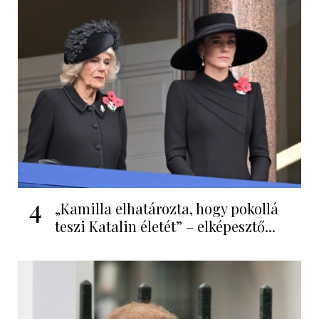
4
„Kamilla elhatározta, hogy pokollá
teszi Katalin életét” – elképesztő...