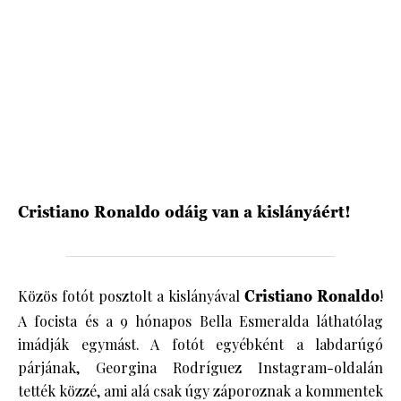
HÍRLEVÉL
Cristiano Ronaldo odáig van a kislányáért!
Közös fotót posztolt a kislányával
Cristiano Ronaldo
!
A focista és a 9 hónapos Bella Esmeralda láthatólag
imádják egymást. A fotót egyébként a labdarúgó
párjának, Georgina Rodríguez Instagram-oldalán
tették közzé, ami alá csak úgy záporoznak a kommentek