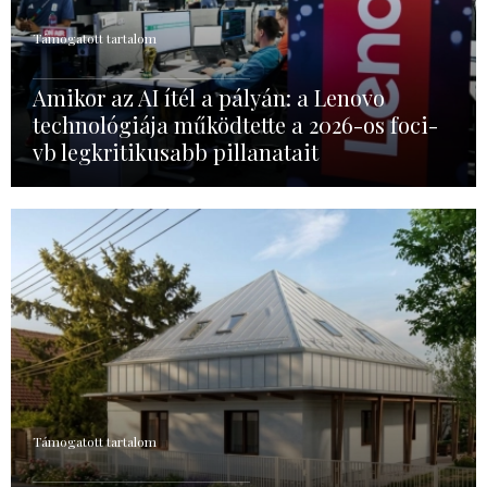
Támogatott tartalom
Amikor az AI ítél a pályán: a Lenovo
technológiája működtette a 2026-os foci-
vb legkritikusabb pillanatait
Támogatott tartalom