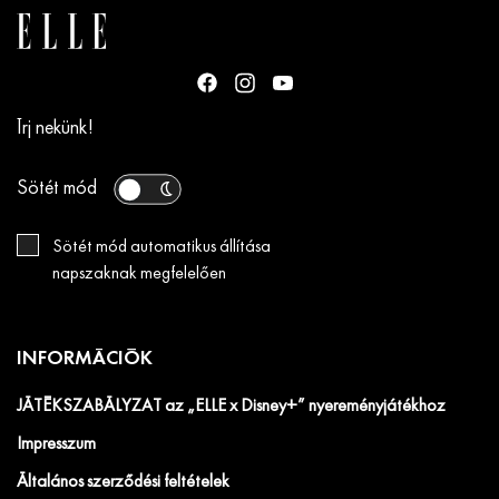
Írj nekünk!
Sötét mód
Sötét mód automatikus állítása
napszaknak megfelelően
INFORMÁCIÓK
JÁTÉKSZABÁLYZAT az „ELLE x Disney+” nyereményjátékhoz
Impresszum
Általános szerződési feltételek