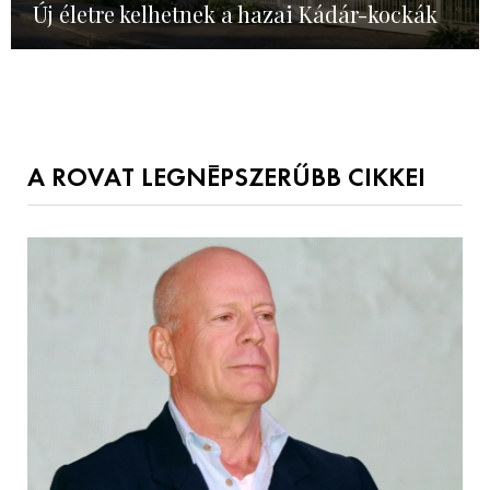
Új életre kelhetnek a hazai Kádár-kockák
A ROVAT LEGNÉPSZERŰBB CIKKEI