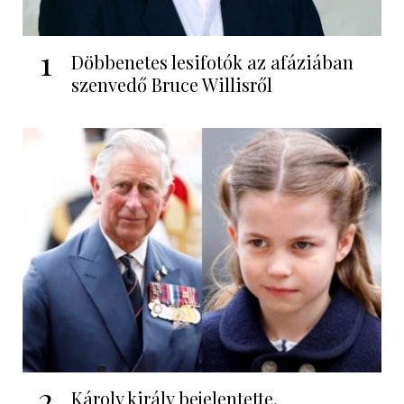
1
Döbbenetes lesifotók az afáziában
szenvedő Bruce Willisről
2
Károly király bejelentette,