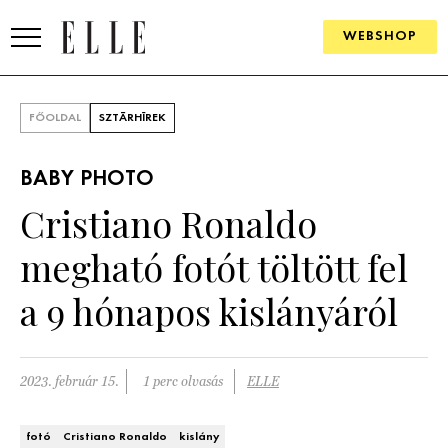
WEBSHOP
DIVAT
FŐOLDAL
SZTÁRHÍREK
ELLE DIGITAL
BABY PHOTO
GOURMET AWARDS
Cristiano Ronaldo
SZÉPSÉG
megható fotót töltött fel
KULTÚRA
a 9 hónapos kislányáról
PSZICHÉ
2023. február 15.
1 perc olvasás
ELLE
ÉLETMÓD
PÁRKAPCSOLAT
fotó
Cristiano Ronaldo
kislány