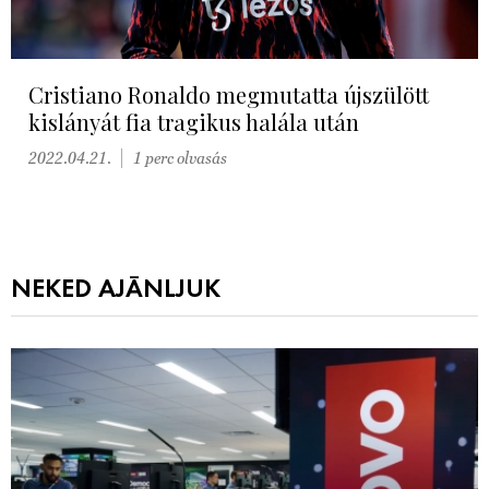
Cristiano Ronaldo megmutatta újszülött
kislányát fia tragikus halála után
2022.04.21.
1 perc olvasás
NEKED AJÁNLJUK