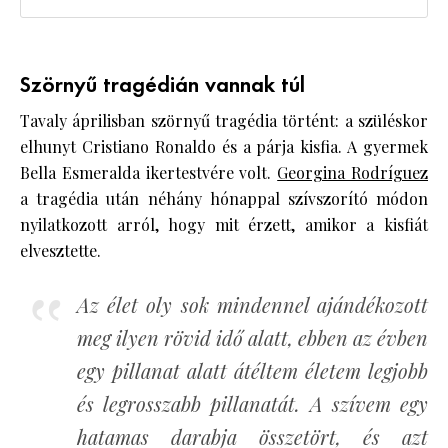
Szörnyű tragédián vannak túl
Tavaly áprilisban szörnyű tragédia történt: a szüléskor
elhunyt Cristiano Ronaldo és a párja kisfia. A gyermek
Bella Esmeralda ikertestvére volt.
Georgina Rodríguez
a tragédia után néhány hónappal szívszorító módon
nyilatkozott arról, hogy mit érzett, amikor a kisfiát
elvesztette.
Az élet oly sok mindennel ajándékozott
meg ilyen rövid idő alatt, ebben az évben
egy pillanat alatt átéltem életem legjobb
és legrosszabb pillanatát. A szívem egy
hatamas darabja összetört, és azt