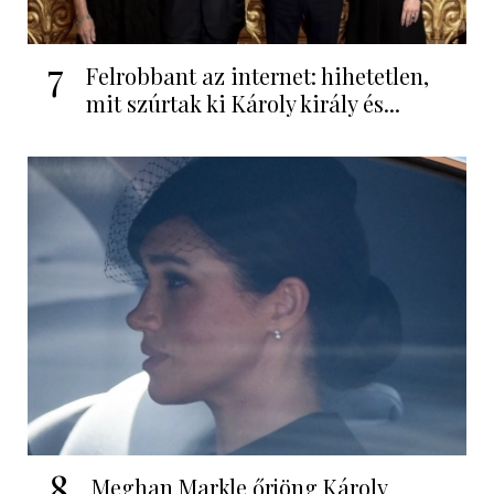
7
Felrobbant az internet: hihetetlen,
mit szúrtak ki Károly király és...
8
Meghan Markle őrjöng Károly