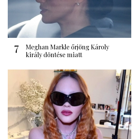
7
Meghan Markle őrjöng Károly
király döntése miatt