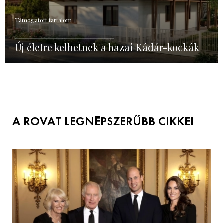
Támogatott tartalom
Új életre kelhetnek a hazai Kádár-kockák
A ROVAT LEGNÉPSZERŰBB CIKKEI