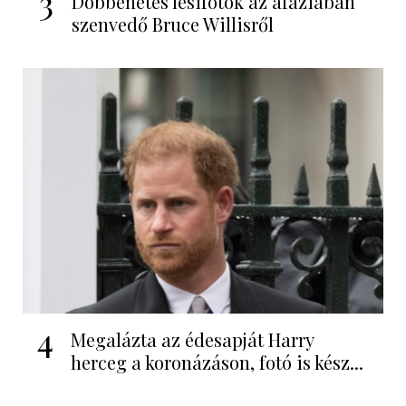
3
Döbbenetes lesifotók az afáziában
szenvedő Bruce Willisről
4
Megalázta az édesapját Harry
herceg a koronázáson, fotó is kész...