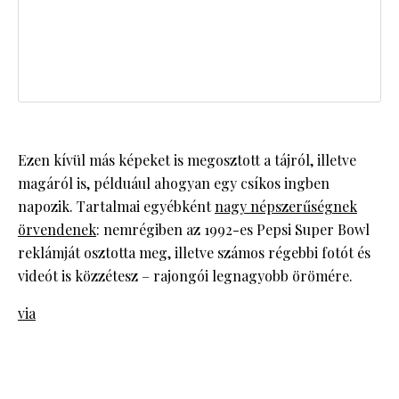
Ezen kívül más képeket is megosztott a tájról, illetve
magáról is, példuául ahogyan egy csíkos ingben
napozik. Tartalmai egyébként
nagy népszerűségnek
örvendenek
: nemrégiben az 1992-es Pepsi Super Bowl
reklámját osztotta meg, illetve számos régebbi fotót és
videót is közzétesz – rajongói legnagyobb örömére.
via