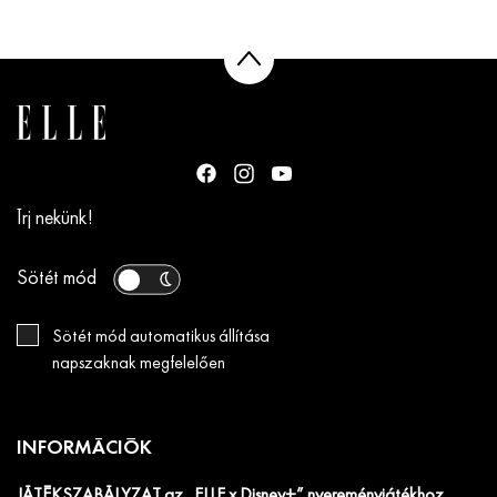
Írj nekünk!
Sötét mód
Sötét mód automatikus állítása
napszaknak megfelelően
INFORMÁCIÓK
JÁTÉKSZABÁLYZAT az „ELLE x Disney+” nyereményjátékhoz