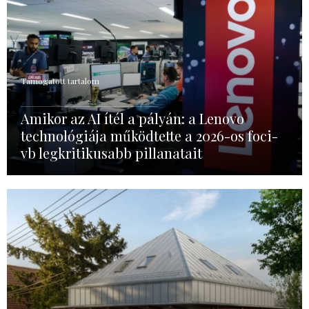
Támogatott tartalom
Amikor az AI ítél a pályán: a Lenovo
technológiája működtette a 2026-os foci-
vb legkritikusabb pillanatait