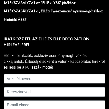
JÁTÉKSZABÁLYZAT az "ELLE x JYSK" játékhoz
JÁTÉKSZABÁLYZAT a „ELLE x Tweezerman” nyereményjátékhoz
Hirdetési ÁSZF
IRATKOZZ FEL AZ ELLE ÉS ELLE DECORATION
HÍRLEVELÉRE!
Előfizetői akciók, exkluzív eseménymeghívók és
cikkajánlók. Értesülj elsőként a velünk kapcsolatos hírekről
és less be a kulisszák mögé!