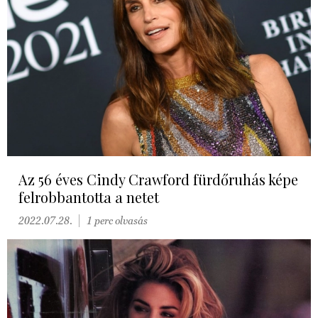
Az 56 éves Cindy Crawford fürdőruhás képe
felrobbantotta a netet
2022.07.28.
1 perc olvasás