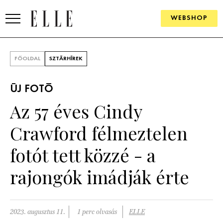
WEBSHOP
DIVAT
FŐOLDAL
SZTÁRHÍREK
ELLE DIGITAL
ÚJ FOTÓ
GOURMET AWARDS
Az 57 éves Cindy
SZÉPSÉG
Crawford félmeztelen
KULTÚRA
fotót tett közzé - a
PSZICHÉ
rajongók imádják érte
ÉLETMÓD
2023. augusztus 11.
1 perc olvasás
ELLE
PÁRKAPCSOLAT