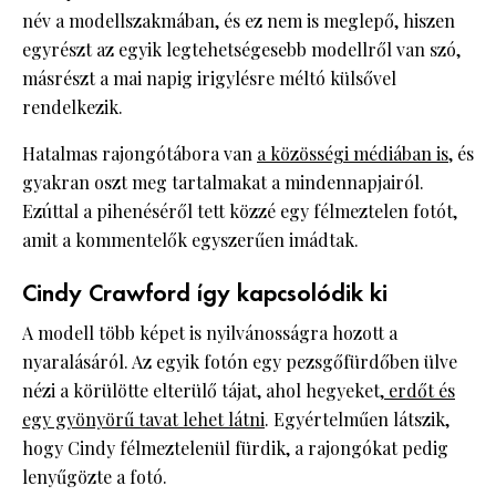
név a modellszakmában, és ez nem is meglepő, hiszen
egyrészt az egyik legtehetségesebb modellről van szó,
másrészt a mai napig irigylésre méltó külsővel
rendelkezik.
Hatalmas rajongótábora van
a közösségi médiában is
, és
gyakran oszt meg tartalmakat a mindennapjairól.
Ezúttal a pihenéséről tett közzé egy félmeztelen fotót,
amit a kommentelők egyszerűen imádtak.
Cindy Crawford így kapcsolódik ki
A modell több képet is nyilvánosságra hozott a
nyaralásáról. Az egyik fotón egy pezsgőfürdőben ülve
nézi a körülötte elterülő tájat, ahol hegyeket,
erdőt és
egy gyönyörű tavat lehet látni
. Egyértelműen látszik,
hogy Cindy félmeztelenül fürdik, a rajongókat pedig
lenyűgözte a fotó.