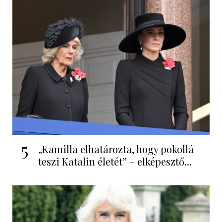
5
„Kamilla elhatározta, hogy pokollá
teszi Katalin életét” – elképesztő...