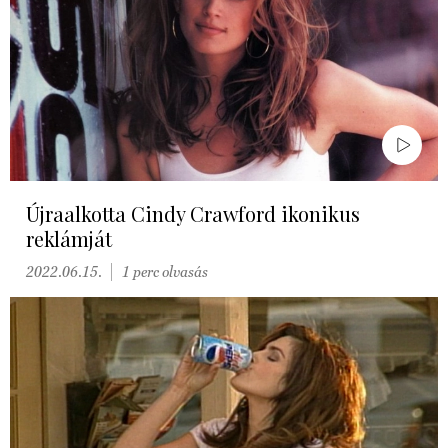
Újraalkotta Cindy Crawford ikonikus
reklámját
2022.06.15.
1 perc olvasás