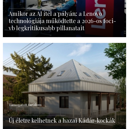
Amikor az AI ítél a pályán: a Lenovo
technológiája működtette a 2026-os foci-
vb legkritikusabb pillanatait
Támogatott tartalom
Új életre kelhetnek a hazai Kádár-kockák