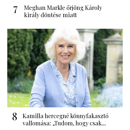
7
Meghan Markle őrjöng Károly
király döntése miatt
8
Kamilla hercegné könnyfakasztó
vallomása: „Tudom, hogy csak...