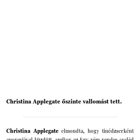
HÍRLEVÉL
Christina Applegate őszinte vallomást tett.
Christina Applegate
elmondta, hogy tinédzserként
anorexiával
küzdött, amikor az Egy rém rendes család