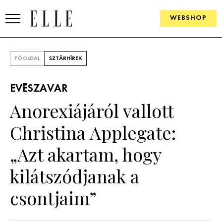
WEBSHOP
DIVAT
FŐOLDAL
SZTÁRHÍREK
ELLE DIGITAL
EVÉSZAVAR
GOURMET AWARDS
Anorexiájáról vallott
SZÉPSÉG
Christina Applegate:
KULTÚRA
„Azt akartam, hogy
PSZICHÉ
kilátszódjanak a
csontjaim”
ÉLETMÓD
PÁRKAPCSOLAT