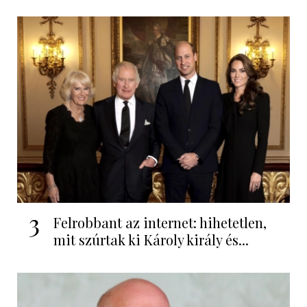
3
Felrobbant az internet: hihetetlen,
mit szúrtak ki Károly király és...