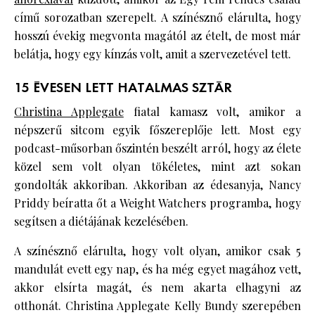
című sorozatban szerepelt. A színésznő elárulta, hogy
hosszú évekig megvonta magától az ételt, de most már
belátja, hogy egy kínzás volt, amit a szervezetével tett.
15 ÉVESEN LETT HATALMAS SZTÁR
Christina Applegate
fiatal kamasz volt, amikor a
népszerű sitcom egyik főszereplője lett. Most egy
podcast-műsorban őszintén beszélt arról, hogy az élete
közel sem volt olyan tökéletes, mint azt sokan
gondolták akkoriban. Akkoriban az édesanyja, Nancy
Priddy beíratta őt a Weight Watchers programba, hogy
segítsen a diétájának kezelésében.
A színésznő elárulta, hogy volt olyan, amikor csak 5
mandulát evett egy nap, és ha még egyet magához vett,
akkor elsírta magát, és nem akarta elhagyni az
otthonát. Christina Applegate Kelly Bundy szerepében