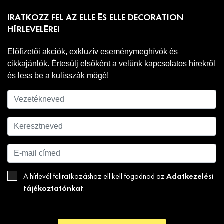
IRATKOZZ FEL AZ ELLE ÉS ELLE DECORATION
HÍRLEVELÉRE!
Előfizetői akciók, exkluzív eseménymeghívók és
cikkajánlók. Értesülj elsőként a velünk kapcsolatos hírekről
és less be a kulisszák mögé!
Adatkezelési
A hírlevél feliratkozáshoz ell kell fogadnod az
tájékoztatónkat
.