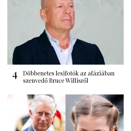
4
Döbbenetes lesifotók az afáziában
szenvedő Bruce Willisről