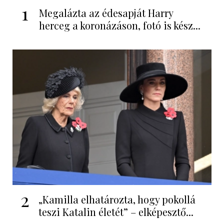
1
Megalázta az édesapját Harry
herceg a koronázáson, fotó is kész...
2
„Kamilla elhatározta, hogy pokollá
teszi Katalin életét” – elképesztő...