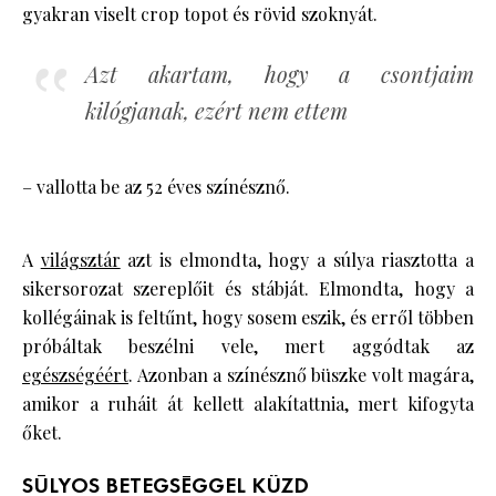
gyakran viselt crop topot és rövid szoknyát.
Azt akartam, hogy a csontjaim
kilógjanak, ezért nem ettem
– vallotta be az 52 éves színésznő.
A
világsztár
azt is elmondta, hogy a súlya riasztotta a
sikersorozat szereplőit és stábját. Elmondta, hogy a
kollégáinak is feltűnt, hogy sosem eszik, és erről többen
próbáltak beszélni vele, mert aggódtak az
egészségéért
. Azonban a színésznő büszke volt magára,
amikor a ruháit át kellett alakítattnia, mert kifogyta
őket.
SÚLYOS BETEGSÉGGEL KÜZD