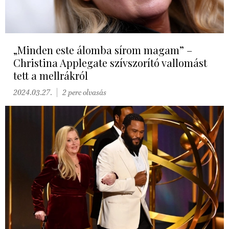
„Minden este álomba sírom magam” –
Christina Applegate szívszorító vallomást
tett a mellrákról
2024.03.27.
2 perc olvasás