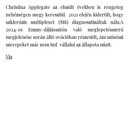
Christina Applegate az elmúlt években is rengeteg
nehézségen megy keresztül. 2021 elején kiderült, hogy
szklerózis multiplexet (MS) diagnosztizáltak nála.A
2024-es Emmy-díjkiosztón való meglepetésszerű
megjelenése során álló ovációban részesült, ám színészi
szerepeket már nem tud vállalni az állapota miatt.
Via