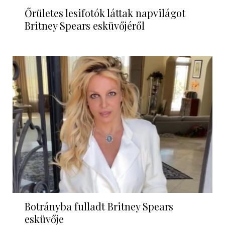
Őrületes lesifotók láttak napvilágot
Britney Spears esküvőjéről
Botrányba fulladt Britney Spears
esküvője