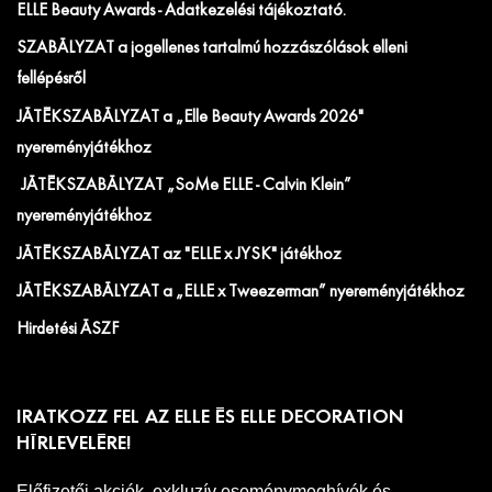
ELLE Beauty Awards - Adatkezelési tájékoztató.
SZABÁLYZAT a jogellenes tartalmú hozzászólások elleni
fellépésről
JÁTÉKSZABÁLYZAT a „Elle Beauty Awards 2026"
nyereményjátékhoz
JÁTÉKSZABÁLYZAT „SoMe ELLE - Calvin Klein”
nyereményjátékhoz
JÁTÉKSZABÁLYZAT az "ELLE x JYSK" játékhoz
JÁTÉKSZABÁLYZAT a „ELLE x Tweezerman” nyereményjátékhoz
Hirdetési ÁSZF
IRATKOZZ FEL AZ ELLE ÉS ELLE DECORATION
HÍRLEVELÉRE!
Előfizetői akciók, exkluzív eseménymeghívók és