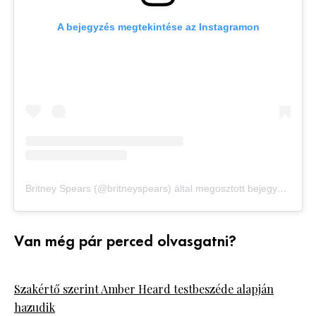
A bejegyzés megtekintése az Instagramon
Britney Spears (@britneyspears) által megosztott bejegyzés
Van még pár perced olvasgatni?
Szakértő szerint Amber Heard testbeszéde alapján
hazudik