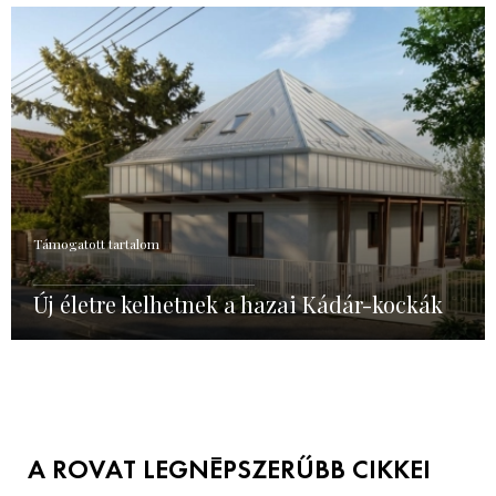
Támogatott tartalom
Új életre kelhetnek a hazai Kádár-kockák
A ROVAT LEGNÉPSZERŰBB CIKKEI