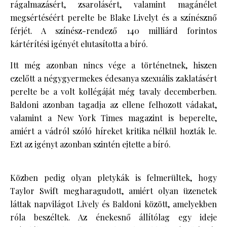
rágalmazásért, zsarolásért, valamint magánélet
megsértéséért perelte be Blake Livelyt és a színésznő
férjét. A színész-rendező 140 milliárd forintos
kártérítési igényét elutasította a bíró.
Itt még azonban nincs vége a történetnek, hiszen
ezelőtt a négygyermekes édesanya szexuális zaklatásért
perelte be a volt kollégáját még tavaly decemberben.
Baldoni azonban tagadja az ellene felhozott vádakat,
valamint a New York Times magazint is beperelte,
amiért a vádról szóló híreket kritika nélkül hozták le.
Ezt az igényt azonban szintén ejtette a bíró.
Közben pedig olyan pletykák is felmerültek, hogy
Taylor Swift megharagudott, amiért olyan üzenetek
láttak napvilágot Lively és Baldoni között, amelyekben
róla beszéltek. Az énekesnő állítólag egy ideje