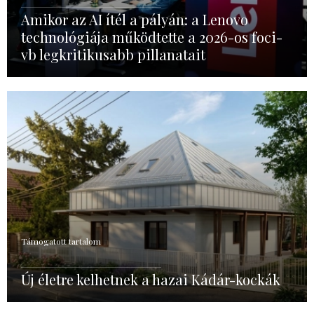
Amikor az AI ítél a pályán: a Lenovo
technológiája működtette a 2026-os foci-
vb legkritikusabb pillanatait
Támogatott tartalom
Új életre kelhetnek a hazai Kádár-kockák