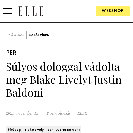
WEBSHOP
DIVAT
FŐOLDAL
SZTÁRHÍREK
ELLE DIGITAL
PER
GOURMET AWARDS
Súlyos dologgal vádolta
SZÉPSÉG
meg Blake Livelyt Justin
KULTÚRA
Baldoni
PSZICHÉ
2025. november 13.
2 perc olvasás
ELLE
ÉLETMÓD
PÁRKAPCSOLAT
bíróság
Blake Lively
per
Justin Baldoni