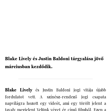
HÍRLEVÉL
Blake Lively és Justin Baldoni tárgyalása jövő
márciusban kezdődik.
Blake Lively
és Justin Baldoni jogi vitája újabb
fordulatot vett. A színész-rendező jogi csapata
napvilágra hozott egy videót, ami egy törölt jelent a
tavaly megjelent Velünk véget ér című filmből. Ezen a