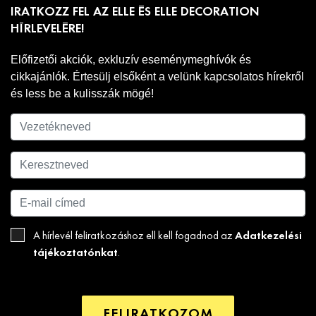
IRATKOZZ FEL AZ ELLE ÉS ELLE DECORATION
HÍRLEVELÉRE!
Előfizetői akciók, exkluzív eseménymeghívók és
cikkajánlók. Értesülj elsőként a velünk kapcsolatos hírekről
és less be a kulisszák mögé!
Adatkezelési
A hírlevél feliratkozáshoz ell kell fogadnod az
tájékoztatónkat
.
FELIRATKOZOM