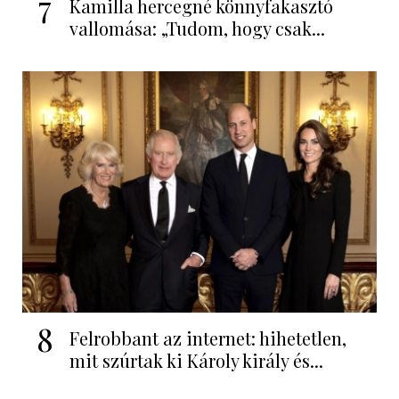
7
Kamilla hercegné könnyfakasztó
vallomása: „Tudom, hogy csak...
8
Felrobbant az internet: hihetetlen,
mit szúrtak ki Károly király és...