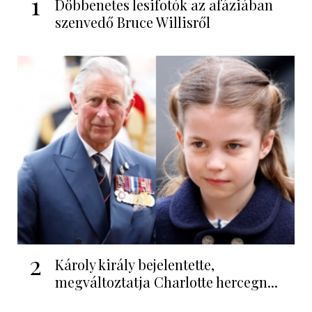
1
Döbbenetes lesifotók az afáziában
szenvedő Bruce Willisről
2
Károly király bejelentette,
megváltoztatja Charlotte hercegn...