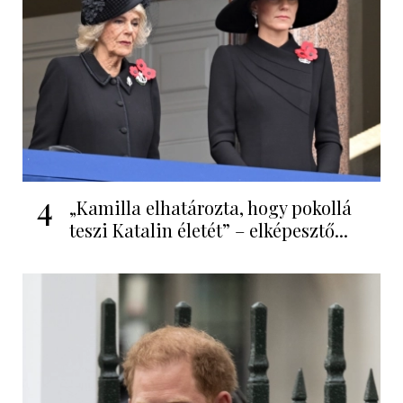
4
„Kamilla elhatározta, hogy pokollá
teszi Katalin életét” – elképesztő...