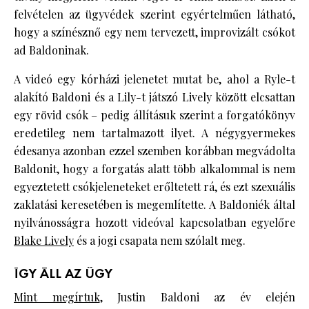
felvételen az ügyvédek szerint egyértelműen látható,
hogy a színésznő egy nem tervezett, improvizált csókot
ad Baldoninak.
A videó egy kórházi jelenetet mutat be, ahol a Ryle-t
alakító Baldoni és a Lily-t játszó Lively között elcsattan
egy rövid csók – pedig állításuk szerint a forgatókönyv
eredetileg nem tartalmazott ilyet. A négygyermekes
édesanya azonban ezzel szemben korábban megvádolta
Baldonit, hogy a forgatás alatt több alkalommal is nem
egyeztetett csókjeleneteket erőltetett rá, és ezt szexuális
zaklatási keresetében is megemlítette. A Baldoniék által
nyilvánosságra hozott videóval kapcsolatban egyelőre
Blake Lively
és a jogi csapata nem szólalt meg.
ÍGY ÁLL AZ ÜGY
Mint megírtuk
, Justin Baldoni az év elején