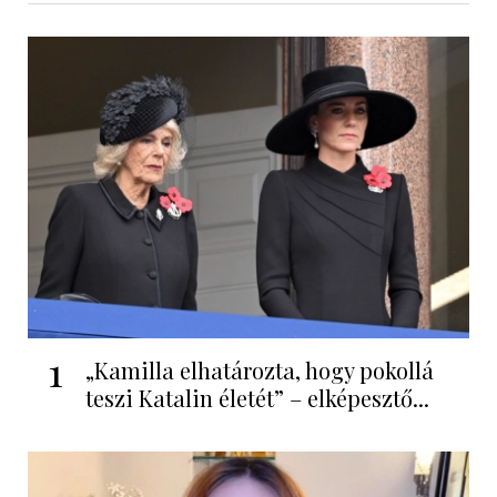
1
„Kamilla elhatározta, hogy pokollá
teszi Katalin életét” – elképesztő...