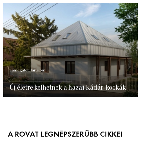
Támogatott tartalom
Új életre kelhetnek a hazai Kádár-kockák
A ROVAT LEGNÉPSZERŰBB CIKKEI