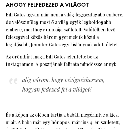
AHOGY FELFEDEZED A VILÁGOT
Bill Gates ugyan már nem a világ leggazdagabb embere,
de valószínűleg most ő a világ egyik legboldogabb
embere, merthogy unokája született. Valófélben levő
feleségével közös három gyermekük közül a
legidősebb, Jennifer Gates egy kislánynak adott életet.
Az örömhírt maga Bill Gates jelentette be az
Instagramon. A posztjának felirata mindössze ennyi:
alig várom, hogy végignézhessem,
hogyan fedezed fel a világot!
És a képen az ölében tartja a babát, megérintve a kicsi
ujjait. A baba már egy hónapos, március 4-én született,