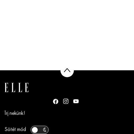
Írj nekünk!
Sötét mód