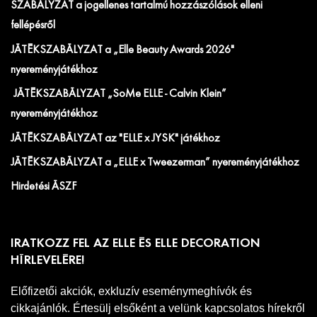
SZABÁLYZAT a jogellenes tartalmú hozzászólások elleni
fellépésről
JÁTÉKSZABÁLYZAT a „Elle Beauty Awards 2026"
nyereményjátékhoz
JÁTÉKSZABÁLYZAT „SoMe ELLE - Calvin Klein”
nyereményjátékhoz
JÁTÉKSZABÁLYZAT az "ELLE x JYSK" játékhoz
JÁTÉKSZABÁLYZAT a „ELLE x Tweezerman” nyereményjátékhoz
Hirdetési ÁSZF
IRATKOZZ FEL AZ ELLE ÉS ELLE DECORATION
HÍRLEVELÉRE!
Előfizetői akciók, exkluzív eseménymeghívók és
cikkajánlók. Értesülj elsőként a velünk kapcsolatos hírekről