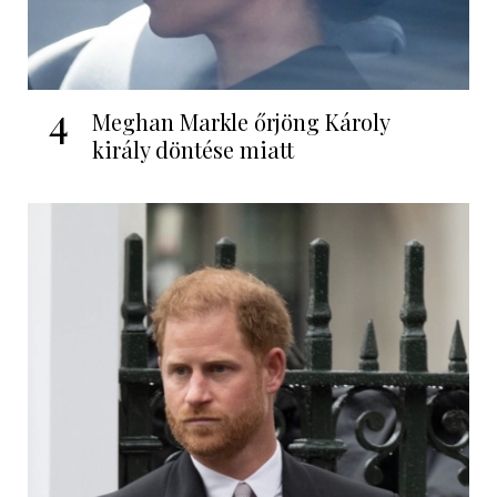
4
Meghan Markle őrjöng Károly
király döntése miatt