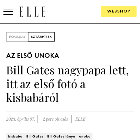
WEBSHOP
DIVAT
FŐOLDAL
SZTÁRHÍREK
ELLE DIGITAL
AZ ELSŐ UNOKA
GOURMET AWARDS
Bill Gates nagypapa lett,
SZÉPSÉG
itt az első fotó a
KULTÚRA
kisbabáról
PSZICHÉ
2023. április 07.
2 perc olvasás
ELLE
ÉLETMÓD
PÁRKAPCSOLAT
kisbaba
Bill Gates
Bill Gates lánya
unoka