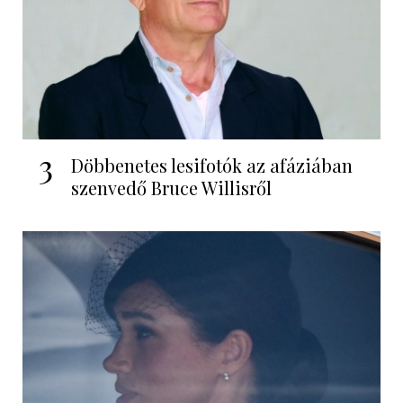
3
Döbbenetes lesifotók az afáziában
szenvedő Bruce Willisről