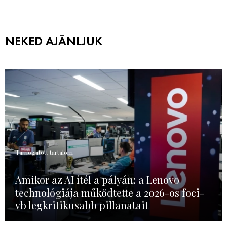
NEKED AJÁNLJUK
Támogatott tartalom
Amikor az AI ítél a pályán: a Lenovo
technológiája működtette a 2026-os foci-
vb legkritikusabb pillanatait