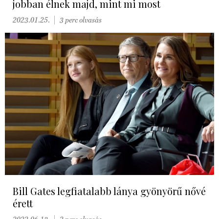
jobban élnek majd, mint mi most
2023.01.25.
3 perc olvasás
Bill Gates legfiatalabb lánya gyönyörű nővé
érett