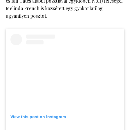
és Bill Gates alábbi posztjával egyidőben (volt) felesége,
Melinda French is közzétett egy gyakorlatilag
ugyanilyen posztot.
View this post on Instagram