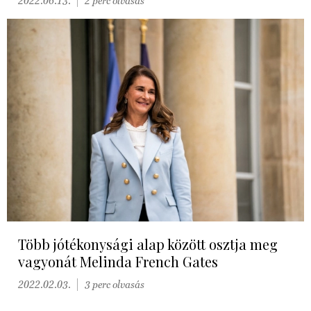
2022.06.13.
2 perc olvasás
Több jótékonysági alap között osztja meg
vagyonát Melinda French Gates
2022.02.03.
3 perc olvasás