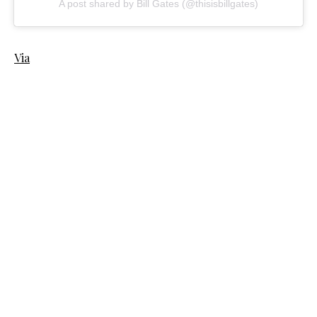
A post shared by Bill Gates (@thisisbillgates)
Via