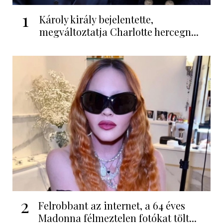
1
Károly király bejelentette,
megváltoztatja Charlotte hercegn...
2
Felrobbant az internet, a 64 éves
Madonna félmeztelen fotókat tölt...