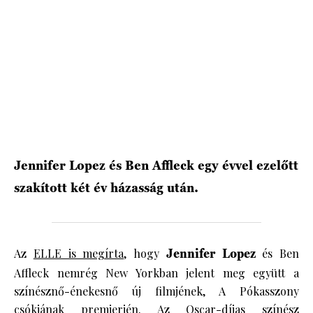
HÍRLEVÉL
Jennifer Lopez és Ben Affleck egy évvel ezelőtt
szakított két év házasság után.
Az
ELLE is megírta
, hogy
Jennifer Lopez
és Ben
Affleck nemrég New Yorkban jelent meg együtt a
színésznő-énekesnő új filmjének, A Pókasszony
csókjának premierjén. Az Oscar-díjas színész