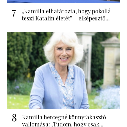
7
„Kamilla elhatározta, hogy pokollá
teszi Katalin életét” – elképesztő...
8
Kamilla hercegné könnyfakasztó
vallomása: „Tudom, hogy csak...