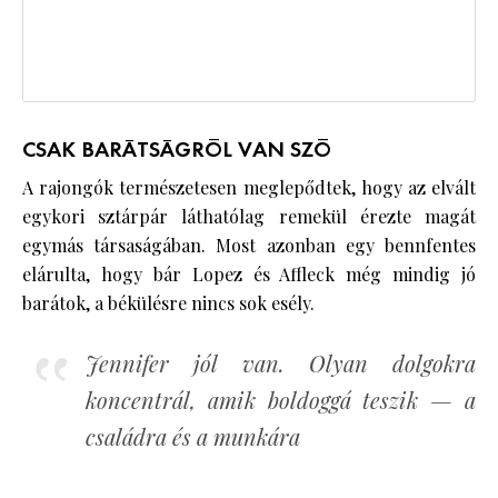
CSAK BARÁTSÁGRÓL VAN SZÓ
A rajongók természetesen meglepődtek, hogy az elvált
egykori sztárpár láthatólag remekül érezte magát
egymás társaságában. Most azonban egy bennfentes
elárulta, hogy bár Lopez és Affleck még mindig jó
barátok, a békülésre nincs sok esély.
Jennifer jól van. Olyan dolgokra
koncentrál, amik boldoggá teszik — a
családra és a munkára