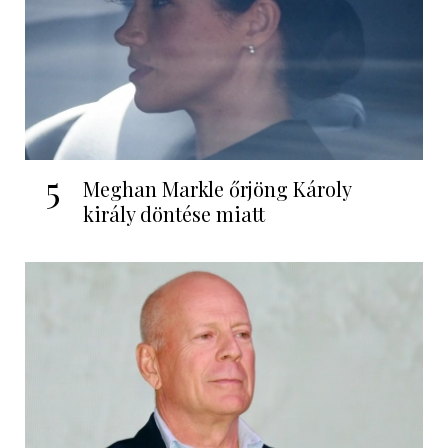
5
Meghan Markle őrjöng Károly
király döntése miatt