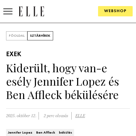
WEBSHOP
DIVAT
FŐOLDAL
SZTÁRHÍREK
ELLE DIGITAL
EXEK
GOURMET AWARDS
Kiderült, hogy van-e
SZÉPSÉG
esély Jennifer Lopez és
KULTÚRA
Ben Affleck békülésére
PSZICHÉ
2025. október 12.
2 perc olvasás
ELLE
ÉLETMÓD
PÁRKAPCSOLAT
Jennifer Lopez
Ben Affleck
békülés