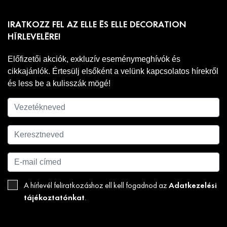
IRATKOZZ FEL AZ ELLE ÉS ELLE DECORATION
HÍRLEVELÉRE!
Előfizetői akciók, exkluzív eseménymeghívók és
cikkajánlók. Értesülj elsőként a velünk kapcsolatos hírekről
és less be a kulisszák mögé!
Adatkezelési
A hírlevél feliratkozáshoz ell kell fogadnod az
tájékoztatónkat
.