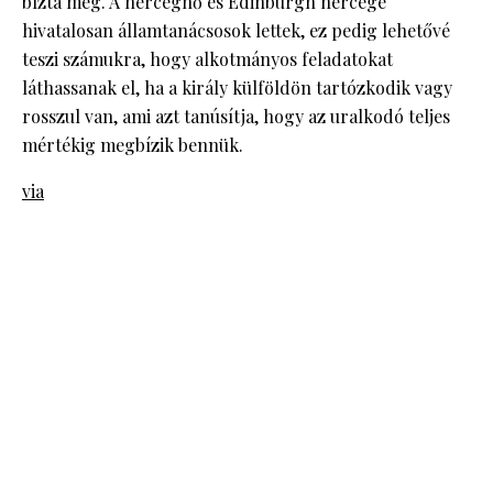
bízta meg. A hercegnő és Edinburgh hercege
hivatalosan államtanácsosok lettek, ez pedig lehetővé
teszi számukra, hogy alkotmányos feladatokat
láthassanak el, ha a király külföldön tartózkodik vagy
rosszul van, ami azt tanúsítja, hogy az uralkodó teljes
mértékig megbízik bennük.
via