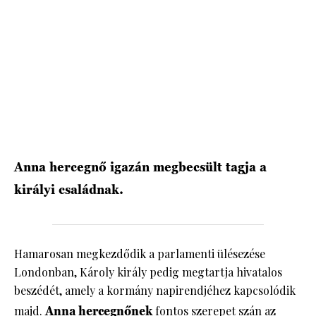
HÍRLEVÉL
Anna hercegnő igazán megbecsült tagja a
királyi családnak.
Hamarosan megkezdődik a parlamenti ülésezése
Londonban, Károly király pedig megtartja hivatalos
beszédét, amely a kormány napirendjéhez kapcsolódik
majd.
Anna hercegnőnek
fontos szerepet szán az