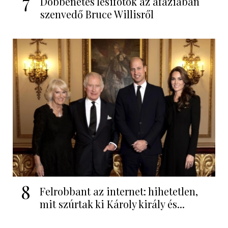
7
Döbbenetes lesifotók az afáziában
szenvedő Bruce Willisről
8
Felrobbant az internet: hihetetlen,
mit szúrtak ki Károly király és...