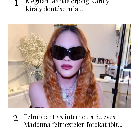
1
Meghan Markle őrjöng Károly
király döntése miatt
2
Felrobbant az internet, a 64 éves
Madonna félmeztelen fotókat tölt...