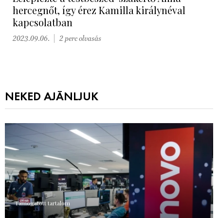
hercegnőt, így érez Kamilla királynéval
kapcsolatban
2023.09.06.
2 perc olvasás
NEKED AJÁNLJUK
Támogatott tartalom