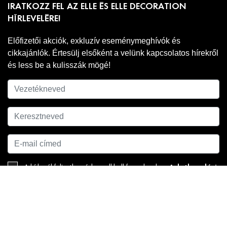
IRATKOZZ FEL AZ ELLE ÉS ELLE DECORATION
HÍRLEVELÉRE!
Előfizetői akciók, exkluzív eseménymeghívók és
cikkajánlók. Értesülj elsőként a velünk kapcsolatos hírekről
és less be a kulisszák mögé!
Adatkezelési
A hírlevél feliratkozáshoz ell kell fogadnod az
tájékoztatónkat
.
FELIRATKOZOM