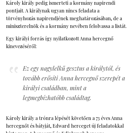
Károly király pedig ismerteti a kormány napirendi
pontjait. A királynak ugyan nincs feladata a
törvényhozás napirendjének meghatározásában, de a
miniszterelnök és a kormány nevében felolvassa a listát.
Egy királyi forrás így nyilatkozott Anna hercegnő
kinevezéséről:
Ez egy nagylelkű gesztus a királytól, és
tovább erősíti Anna hercegnő szerepét a
királyi családban, mint a
legmegbízhatóbb családtag.
Károly király a trónra lépését követően a 73 éves Anna
hercegnőt és bátyját, Edward herceget új feladatokkal