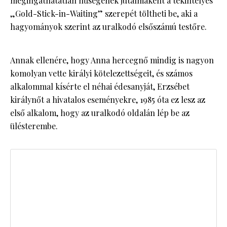
megingathatatlan hűségének jutalmaként a tekintélyes
„Gold-Stick-in-Waiting” szerepét töltheti be, aki a
hagyományok szerint az uralkodó elsőszámú testőre.
Annak ellenére, hogy Anna hercegnő mindig is nagyon
komolyan vette királyi kötelezettségeit, és számos
alkalommal kísérte el néhai édesanyját, Erzsébet
királynőt a hivatalos eseményekre, 1985 óta ez lesz az
első alkalom, hogy az uralkodó oldalán lép be az
ülésterembe.