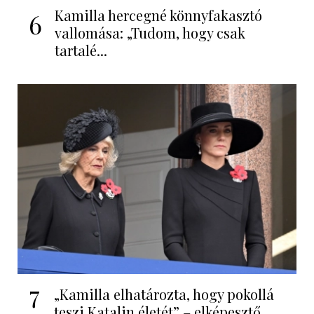
Kamilla hercegné könnyfakasztó
6
vallomása: „Tudom, hogy csak
tartalé...
7
„Kamilla elhatározta, hogy pokollá
teszi Katalin életét” – elképesztő...