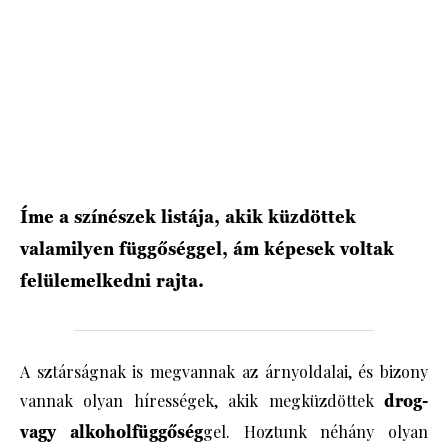
HÍRLEVÉL
Íme a színészek listája, akik küzdöttek
valamilyen függőséggel, ám képesek voltak
felülemelkedni rajta.
A sztárságnak is megvannak az árnyoldalai, és bizony
vannak olyan hírességek, akik megküzdöttek
drog-
vagy alkoholfüggőség
gel. Hoztunk néhány olyan