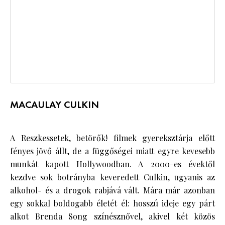
MACAULAY CULKIN
A Reszkessetek, betörők! filmek gyereksztárja előtt
fényes jövő állt, de a függőségei miatt egyre kevesebb
munkát kapott Hollywoodban. A 2000-es évektől
kezdve sok botrányba keveredett Culkin, ugyanis az
alkohol- és a drogok rabjává vált. Mára már azonban
egy sokkal boldogabb életét él: hosszú ideje egy párt
alkot Brenda Song színésznővel, akivel két közös