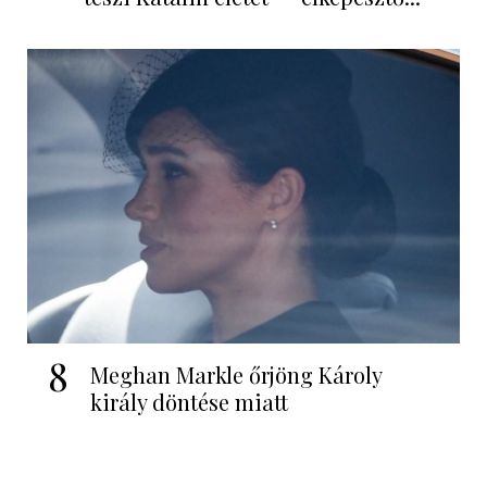
8
Meghan Markle őrjöng Károly
király döntése miatt