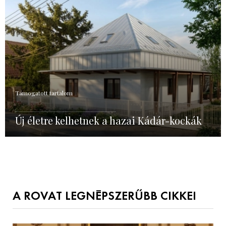
Támogatott tartalom
Új életre kelhetnek a hazai Kádár-kockák
A ROVAT LEGNÉPSZERŰBB CIKKEI