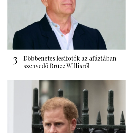
3
Döbbenetes lesifotók az afáziában
szenvedő Bruce Willisről