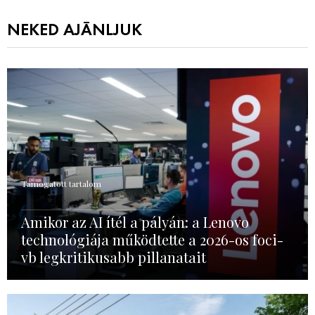
NEKED AJÁNLJUK
Támogatott tartalom
Amikor az AI ítél a pályán: a Lenovo
technológiája működtette a 2026-os foci-
vb legkritikusabb pillanatait