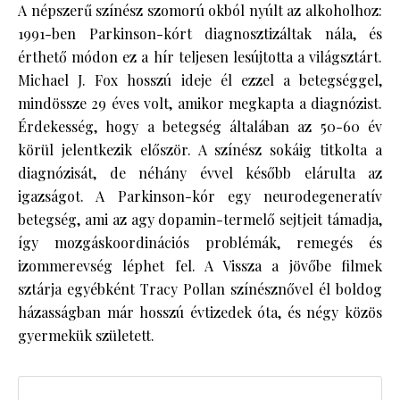
A népszerű színész szomorú okból nyúlt az alkoholhoz:
1991-ben Parkinson-kórt diagnosztizáltak nála, és
érthető módon ez a hír teljesen lesújtotta a világsztárt.
Michael J. Fox hosszú ideje él ezzel a betegséggel,
mindössze 29 éves volt, amikor megkapta a diagnózist.
Érdekesség, hogy a betegség általában az 50-60 év
körül jelentkezik először. A színész sokáig titkolta a
diagnózisát, de néhány évvel később elárulta az
igazságot. A Parkinson-kór egy neurodegeneratív
betegség, ami az agy dopamin-termelő sejtjeit támadja,
így mozgáskoordinációs problémák, remegés és
izommerevség léphet fel. A Vissza a jövőbe filmek
sztárja egyébként Tracy Pollan színésznővel él boldog
házasságban már hosszú évtizedek óta, és négy közös
gyermekük született.