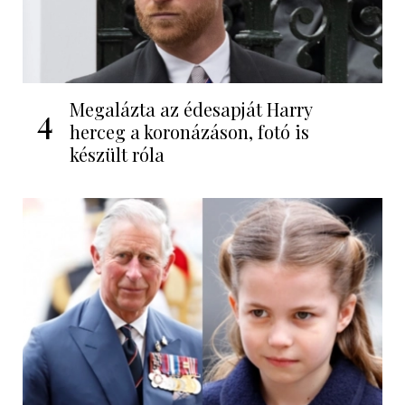
Megalázta az édesapját Harry
4
herceg a koronázáson, fotó is
készült róla