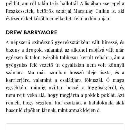
példát, amiről talán te is hallottál. A listában szerepel a
Reszkessetek, betörők sztárja! Macaulay Culkin is, aki
évtizedekkel később emelkedett felül a démonjain.
DREW BARRYMORE
A népszerű színésznő gyereksztárként vált híressé, és
bizony a drogok, valamint az alkohol rabjává vált már
egészen fiatalon. Később többször került rehabra, ám a
gyógyulás felé vezető út egyáltalán nem volt könnyű
számára. Ma már azonban hosszú ideje tiszta, és a
karrierjére, valamint a családjára fókuszál. Ő maga
egyébként mindig nyíltan beszél a függőségéről, és
nem rejti véka alá, hogy megjárta a poklok poklát. Azt
reméli, hogy segíteni tud azoknak a fiataloknak, akik
hasonló cipőben járnak, mint annak idején ő.