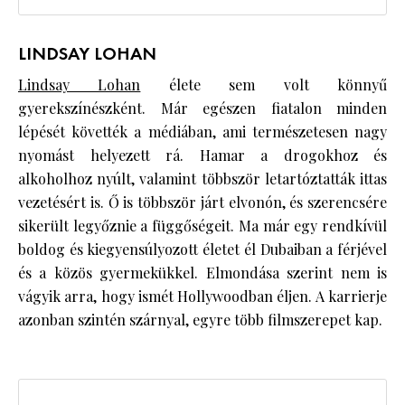
LINDSAY LOHAN
Lindsay Lohan
élete sem volt könnyű
gyerekszínészként. Már egészen fiatalon minden
lépését követték a médiában, ami természetesen nagy
nyomást helyezett rá. Hamar a drogokhoz és
alkoholhoz nyúlt, valamint többször letartóztatták ittas
vezetésért is. Ő is többször járt elvonón, és szerencsére
sikerült legyőznie a függőségeit. Ma már egy rendkívül
boldog és kiegyensúlyozott életet él Dubaiban a férjével
és a közös gyermekükkel. Elmondása szerint nem is
vágyik arra, hogy ismét Hollywoodban éljen. A karrierje
azonban szintén szárnyal, egyre több filmszerepet kap.