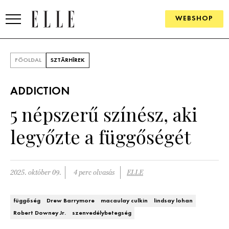
WEBSHOP
DIVAT
FŐOLDAL
SZTÁRHÍREK
ELLE DIGITAL
ADDICTION
GOURMET AWARDS
5 népszerű színész, aki
SZÉPSÉG
legyőzte a függőségét
KULTÚRA
PSZICHÉ
2025. október 09.
4 perc olvasás
ELLE
ÉLETMÓD
függőség
Drew Barrymore
macaulay culkin
lindsay lohan
Robert Downey Jr.
szenvedélybetegség
PÁRKAPCSOLAT