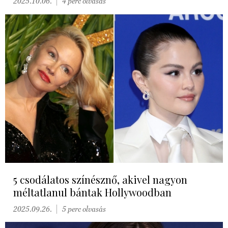
2025.10.06.
4 perc olvasás
5 csodálatos színésznő, akivel nagyon
méltatlanul bántak Hollywoodban
2025.09.26.
5 perc olvasás