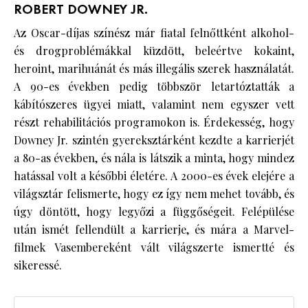
ROBERT DOWNEY JR.
Az Oscar-díjas színész már fiatal felnőttként alkohol-
és drogproblémákkal küzdött, beleértve kokaint,
heroint, marihuánát és más illegális szerek használatát.
A 90-es években pedig többször letartóztatták a
kábítószeres ügyei miatt, valamint nem egyszer vett
részt rehabilitációs programokon is. Érdekesség, hogy
Downey Jr. szintén gyereksztárként kezdte a karrierjét
a 80-as években, és nála is látszik a minta, hogy mindez
hatással volt a későbbi életére. A 2000-es évek elejére a
világsztár felismerte, hogy ez így nem mehet tovább, és
úgy döntött, hogy legyőzi a függőségeit. Felépülése
után ismét fellendült a karrierje, és mára a Marvel-
filmek Vasembereként vált világszerte ismertté és
sikeressé.