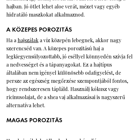
hajban. Jó ötlet lehet aloe verát, mézet vagy egyéb
hidratáló maszkokat alkalmaznod.
A KÖZEPES POROZITÁS
Ha a
hajszálak
a víz közepén lebegnek, akkor nagy
szerencséd van. A közepes porozitású haj a
legkiegyensúlyozottabb, jó eséllyel könnyedén szívja fel
a nedvességet és a tápanyagokat. Ez a hajtípus
általában nem igényel különösebb odafigyelést, de
persze az egészség megőrzése szempontjából fontos,
hogy rendszeresen tápláld. Használj kókusz vagy
ricinusolajat, de a shea vaj alkalmazásai is nagyszerű
alternatíva lehet.
MAGAS POROZITÁS