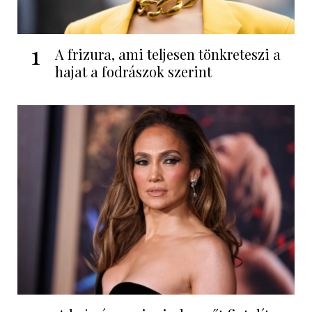
1
A frizura, ami teljesen tönkreteszi a
hajat a fodrászok szerint