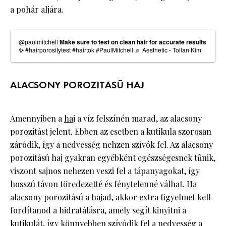
a pohár aljára.
@paulmitchell
Make sure to test on clean hair for accurate results
✨
#hairporositytest
#hairtok
#PaulMitchell
♬ Aesthetic - Tollan Kim
ALACSONY POROZITÁSÚ HAJ
Amennyiben a
haj
a víz felszínén marad, az alacsony
porozitást jelent. Ebben az esetben a kutikula szorosan
záródik, így a nedvesség nehzen szívók fel. Az alacsony
porozitású haj gyakran egyébként egészségesnek tűnik,
viszont sajnos nehezen veszi fel a tápanyagokat, így
hosszú távon töredezetté és fénytelenné válhat. Ha
alacsony porozitású a hajad, akkor extra figyelmet kell
fordítanod a hidratálásra, amely segít kinyitni a
kutikulát, így könnyebben szívódik fel a nedvesség a