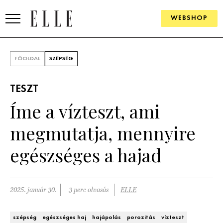
WEBSHOP
DIVAT
FŐOLDAL
SZÉPSÉG
ELLE DIGITAL
TESZT
GOURMET AWARDS
Íme a vízteszt, ami
SZÉPSÉG
megmutatja, mennyire
KULTÚRA
egészséges a hajad
PSZICHÉ
2025. január 30.
3 perc olvasás
ELLE
ÉLETMÓD
PÁRKAPCSOLAT
szépség
egészséges haj
hajápolás
porozitás
vízteszt