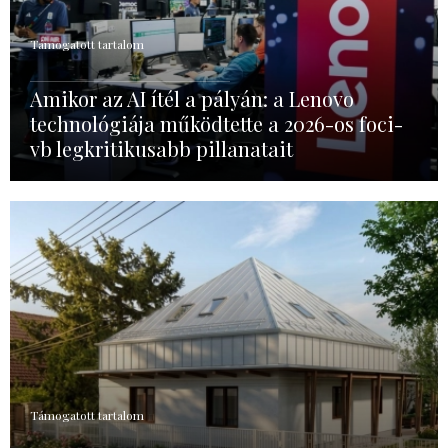
Támogatott tartalom
Amikor az AI ítél a pályán: a Lenovo
technológiája működtette a 2026-os foci-
vb legkritikusabb pillanatait
Támogatott tartalom