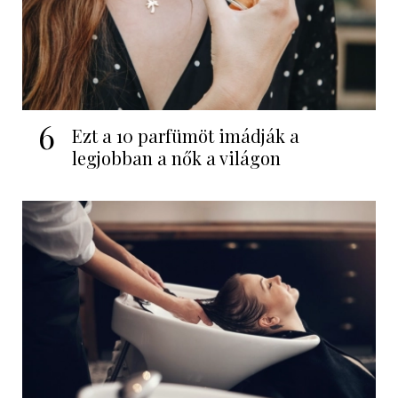
6
Ezt a 10 parfümöt imádják a
legjobban a nők a világon