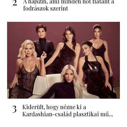
2
A hajszín, ami minden nőt fiatalít a
fodrászok szerint
3
Kiderült, hogy nézne ki a
Kardashian-család plasztikai mű...