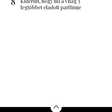
8
Kiderült, hogy mi a világ 3
legtöbbet eladott parfümje