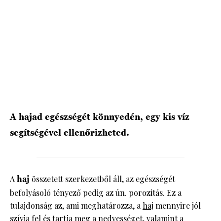
HÍRLEVÉL
A hajad egészségét könnyedén, egy kis víz
segítségével ellenőrizheted.
A
haj
összetett szerkezetből áll, az egészségét
befolyásoló tényező pedig az ún. porozitás. Ez a
tulajdonság az, ami meghatározza, a
haj
mennyire jól
szívja fel és tartja meg a nedvességet, valamint a