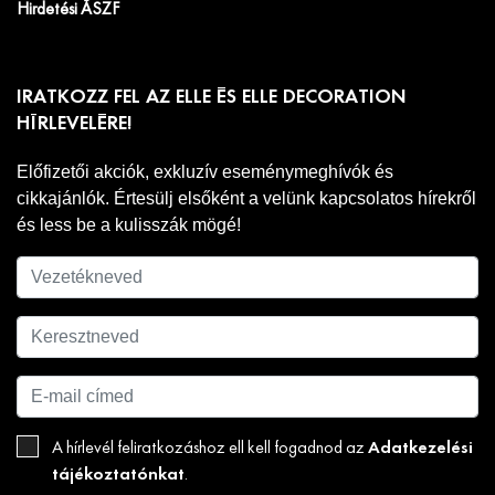
Hirdetési ÁSZF
IRATKOZZ FEL AZ ELLE ÉS ELLE DECORATION
HÍRLEVELÉRE!
Előfizetői akciók, exkluzív eseménymeghívók és
cikkajánlók. Értesülj elsőként a velünk kapcsolatos hírekről
és less be a kulisszák mögé!
Adatkezelési
A hírlevél feliratkozáshoz ell kell fogadnod az
tájékoztatónkat
.