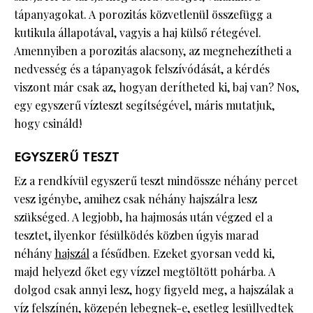
tápanyagokat. A porozitás közvetlenül összefügg a
kutikula állapotával, vagyis a haj külső rétegével.
Amennyiben a porozitás alacsony, az megnehezítheti a
nedvesség és a tápanyagok felszívódását, a kérdés
viszont már csak az, hogyan derítheted ki, baj van? Nos,
egy egyszerű vízteszt segítségével, máris mutatjuk,
hogy csináld!
EGYSZERŰ TESZT
Ez a rendkívül egyszerű teszt mindössze néhány percet
vesz igénybe, amihez csak néhány hajszálra lesz
szükséged. A legjobb, ha hajmosás után végzed el a
tesztet, ilyenkor fésülködés közben úgyis marad
néhány
hajszál
a fésűdben. Ezeket gyorsan vedd ki,
majd helyezd őket egy vízzel megtöltött pohárba. A
dolgod csak annyi lesz, hogy figyeld meg, a hajszálak a
víz felszínén, közepén lebegnek-e, esetleg lesüllyedtek