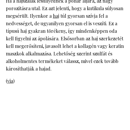
Ha a hajszálak lesüllyednek a pohár aljára, az nagy
porozitásra utal. Ez azt jelenti, hogy a kutikula súlyosan
megsérült. Ilyenkor a
haj
túl gyorsan szívja fel a
nedvességet, de ugyanilyen gyorsan el is veszíti. Ez a
típusú haj gyakran törékeny, így mindenképpen oda
kell figyelni az ápolására. Elsősorban az haj szerkezetét
kell megerősíteni, javasolt lehet a kollagén vagy keratin
maszkok alkalmazása. Lehetőség szerint szulfát és
alkoholmentes termékeket válassz, mivel ezek tovább
károsíthatják a hajad.
(
via
)