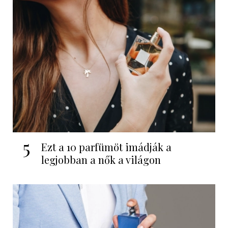
5
Ezt a 10 parfümöt imádják a
legjobban a nők a világon