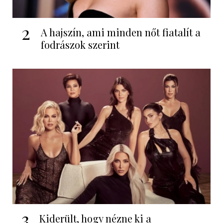
2
A hajszín, ami minden nőt fiatalít a
fodrászok szerint
3
Kiderült, hogy nézne ki a