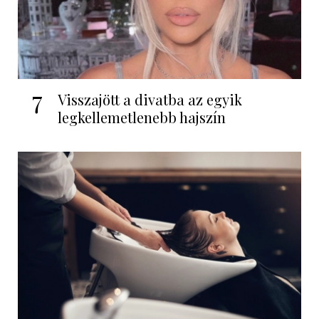
7
Visszajött a divatba az egyik
legkellemetlenebb hajszín