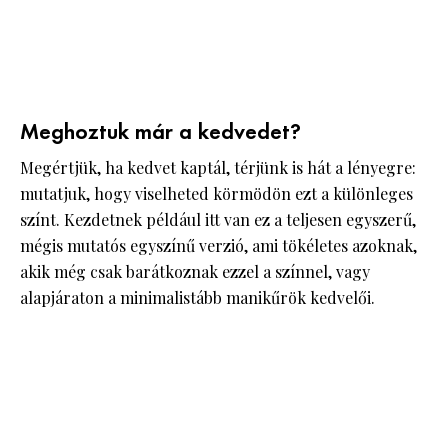
Meghoztuk már a kedvedet?
Megértjük, ha kedvet kaptál, térjünk is hát a lényegre:
mutatjuk, hogy viselheted körmödön ezt a különleges
színt. Kezdetnek például itt van ez a teljesen egyszerű,
mégis mutatós egyszínű verzió, ami tökéletes azoknak,
akik még csak barátkoznak ezzel a színnel, vagy
alapjáraton a minimalistább manikűrök kedvelői.