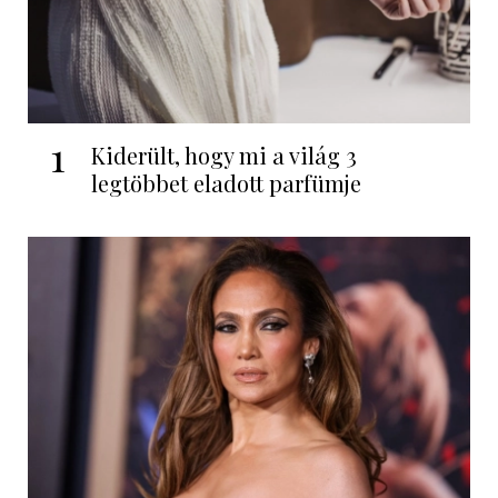
1
Kiderült, hogy mi a világ 3
legtöbbet eladott parfümje