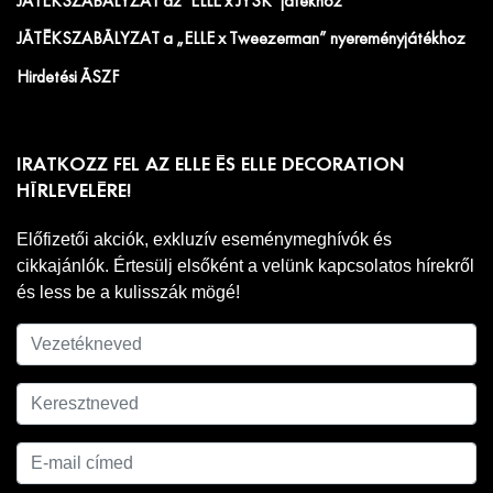
JÁTÉKSZABÁLYZAT az "ELLE x JYSK" játékhoz
JÁTÉKSZABÁLYZAT a „ELLE x Tweezerman” nyereményjátékhoz
Hirdetési ÁSZF
IRATKOZZ FEL AZ ELLE ÉS ELLE DECORATION
HÍRLEVELÉRE!
Előfizetői akciók, exkluzív eseménymeghívók és
cikkajánlók. Értesülj elsőként a velünk kapcsolatos hírekről
és less be a kulisszák mögé!