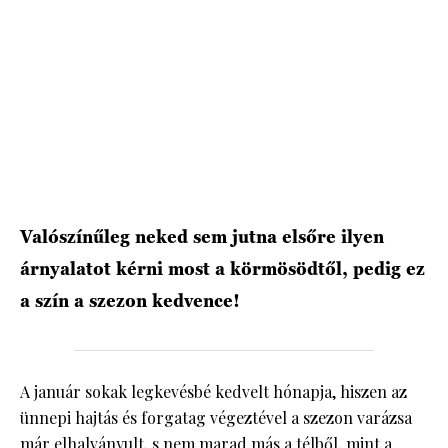
HÍRLEVÉL
Valószínűleg neked sem jutna elsőre ilyen
árnyalatot kérni most a körmösödtől, pedig ez
a szín a szezon kedvence!
A január sokak legkevésbé kedvelt hónapja, hiszen az
ünnepi hajtás és forgatag végeztével a szezon varázsa
már elhalványult, s nem marad más a télből, mint a