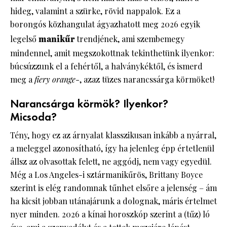
hideg, valamint a szürke, rövid nappalok. Ez a
borongós közhangulat ágyazhatott meg 2026 egyik
legelső
manikűr
trendjének, ami szembemegy
mindennel, amit megszokottnak tekinthetünk ilyenkor:
búcsúzzunk el a fehértől, a halványkéktől, és ismerd
meg a
fiery orange
-, azaz tüzes narancssárga körmöket!
Narancsárga körmök? Ilyenkor?
Micsoda?
Tény, hogy ez az árnyalat klasszikusan inkább a nyárral,
a meleggel azonosítható, így ha jelenleg épp értetlenül
állsz az olvasottak felett, ne aggódj, nem vagy egyedül.
Még a Los Angeles-i sztármanikűrös, Brittany Boyce
szerint is elég randomnak tűnhet elsőre a jelenség – ám
ha kicsit jobban utánajárunk a dolognak, máris értelmet
nyer minden. 2026 a kínai horoszkóp szerint a (tűz) ló