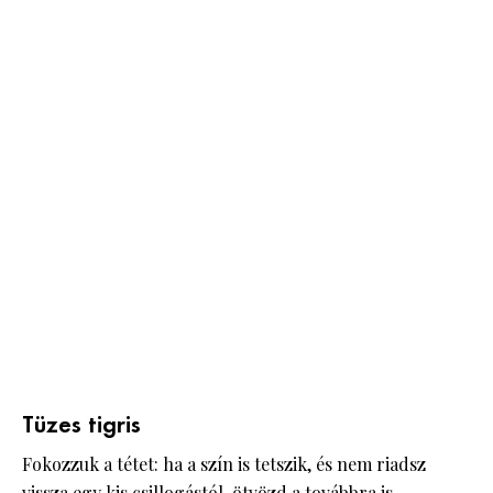
Tüzes tigris
Fokozzuk a tétet: ha a szín is tetszik, és nem riadsz
vissza egy kis csillogástól, ötvözd a továbbra is