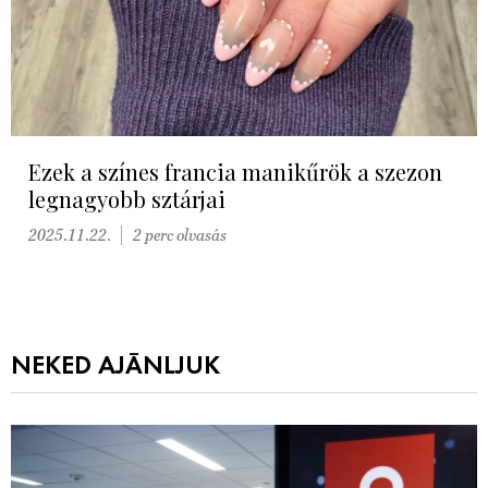
Ezek a színes francia manikűrök a szezon
legnagyobb sztárjai
2025.11.22.
2 perc olvasás
NEKED AJÁNLJUK