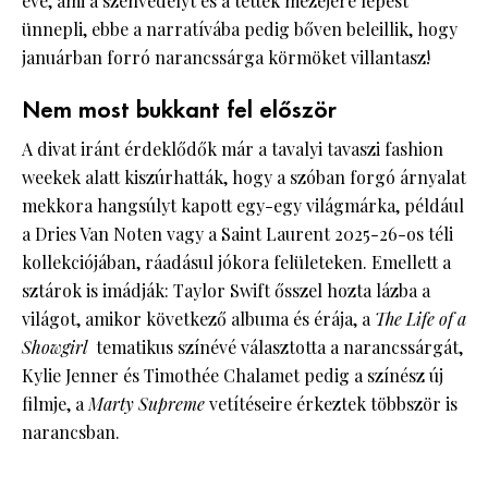
éve, ami a szenvedélyt és a tettek mezejére lépést
ünnepli, ebbe a narratívába pedig bőven beleillik, hogy
januárban forró narancssárga körmöket villantasz!
Nem most bukkant fel először
A divat iránt érdeklődők már a tavalyi tavaszi fashion
weekek alatt kiszúrhatták, hogy a szóban forgó árnyalat
mekkora hangsúlyt kapott egy-egy világmárka, például
a Dries Van Noten vagy a Saint Laurent 2025-26-os téli
kollekciójában, ráadásul jókora felületeken. Emellett a
sztárok is imádják: Taylor Swift ősszel hozta lázba a
világot, amikor következő albuma és érája, a
The Life of a
Showgirl
tematikus színévé választotta a narancssárgát,
Kylie Jenner és Timothée Chalamet pedig a színész új
filmje, a
Marty Supreme
vetítéseire érkeztek többször is
narancsban.