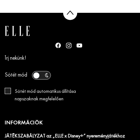
Írj nekünk!
Sötét mód
Sötét mód automatikus állítása
napszaknak megfelelően
INFORMÁCIÓK
JÁTÉKSZABÁLYZAT az „ELLE x Disney+” nyereményjátékhoz