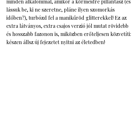
minden alkalommal, amikor a körmeidre pillantasz (és
lássuk be, ki ne szeretne, pláne ilyen szomorkás
időben?), turbózd fel a manikűröd glitterekkel! Ez az
extra látványos, extra csajos verzió jól mutat rövidebb
és hosszabb fazonon is, miközben erőteljesen közvetíti:
készen állsz új fejezetet nyitni az életedben!