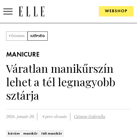
WEBSHOP
DIVAT
FŐOLDAL
SZÉPSÉG
ELLE DIGITAL
MANICURE
GOURMET AWARDS
Váratlan manikűrszín
SZÉPSÉG
lehet a tél legnagyobb
KULTÚRA
sztárja
PSZICHÉ
2026. január 20.
4 perc olvasás
Czinege Gabriella
ÉLETMÓD
PÁRKAPCSOLAT
köröm
manikűr
téli manikűr