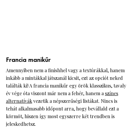
Francia manikűr
Amennyiben nem a finishhel vagy a textúrákkal, hanem
inkább a mintákkal játszanál kicsit, ezt az opciót neked
találták ki! A francia manikűr egy örök klasszikus, tavaly
év vége óta viszont már nem a fehér, hanem a
színes
alternatívák
vezetik a népszerűségi listákat. Nincs is
tehát alkalmasabb időpont arra, hogy bevállald ezt a
körmöt, hiszen így most egyszerre két trendben is
jeleskedhetsz.