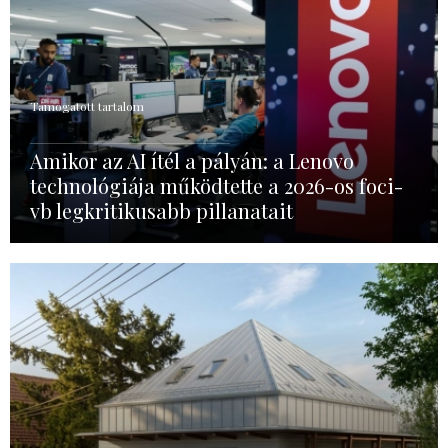
Támogatott tartalom
Amikor az AI ítél a pályán: a Lenovo
technológiája működtette a 2026-os foci-
vb legkritikusabb pillanatait