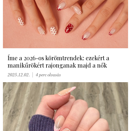
Íme a 2026-os körömtrendek: ezekért a
manikűrökért rajonganak majd a nők
2025.12.02.
4 perc olvasás