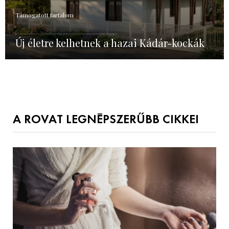
Támogatott tartalom
Új életre kelhetnek a hazai Kádár-kockák
A ROVAT LEGNÉPSZERŰBB CIKKEI