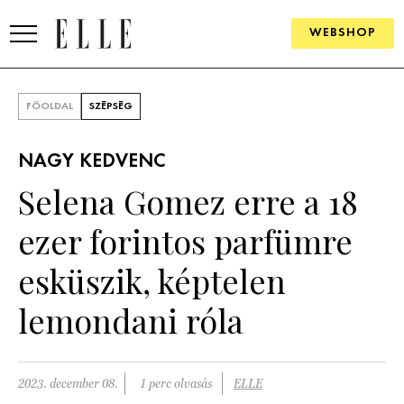
WEBSHOP
DIVAT
FŐOLDAL
SZÉPSÉG
ELLE DIGITAL
NAGY KEDVENC
GOURMET AWARDS
Selena Gomez erre a 18
SZÉPSÉG
ezer forintos parfümre
KULTÚRA
esküszik, képtelen
PSZICHÉ
lemondani róla
ÉLETMÓD
2023. december 08.
1 perc olvasás
ELLE
PÁRKAPCSOLAT