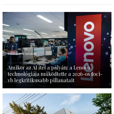
Támogatott tartalom
Amikor az AI ítél a pályán: a Lenovo
technológiája működtette a 2026-os foci-
vb legkritikusabb pillanatait