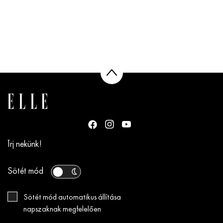
Írj nekünk!
Sötét mód
Sötét mód automatikus állítása
napszaknak megfelelően