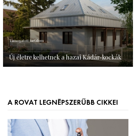
Támogatott tartalom
Új életre kelhetnek a hazai Kádár-kockák
A ROVAT LEGNÉPSZERŰBB CIKKEI