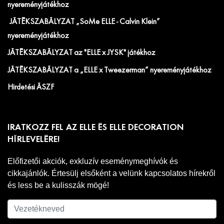
nyereményjátékhoz
JÁTÉKSZABÁLYZAT „SoMe ELLE - Calvin Klein”
nyereményjátékhoz
JÁTÉKSZABÁLYZAT az "ELLE x JYSK" játékhoz
JÁTÉKSZABÁLYZAT a „ELLE x Tweezerman” nyereményjátékhoz
Hirdetési ÁSZF
IRATKOZZ FEL AZ ELLE ÉS ELLE DECORATION
HÍRLEVELÉRE!
Előfizetői akciók, exkluzív eseménymeghívók és
cikkajánlók. Értesülj elsőként a velünk kapcsolatos hírekről
és less be a kulisszák mögé!