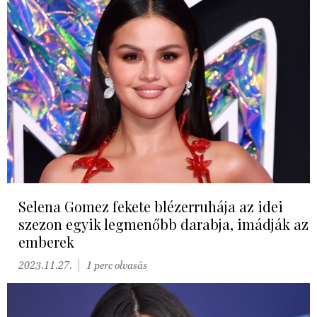
Selena Gomez fekete blézerruhája az idei
szezon egyik legmenőbb darabja, imádják az
emberek
2023.11.27.
1 perc olvasás