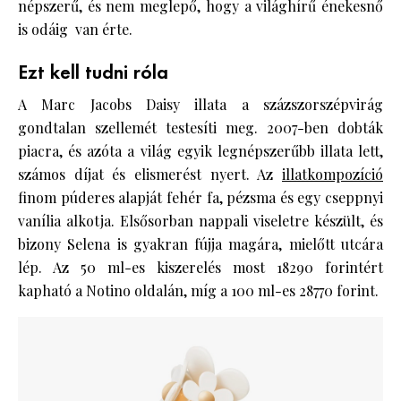
népszerű, és nem meglepő, hogy a világhírű énekesnő
is odáig van érte.
Ezt kell tudni róla
A Marc Jacobs Daisy illata a százszorszépvirág
gondtalan szellemét testesíti meg. 2007-ben dobták
piacra, és azóta a világ egyik legnépszerűbb illata lett,
számos díjat és elismerést nyert. Az
illatkompozíció
finom púderes alapját fehér fa, pézsma és egy cseppnyi
vanília alkotja. Elsősorban nappali viseletre készült, és
bizony Selena is gyakran fújja magára, mielőtt utcára
lép. Az 50 ml-es kiszerelés most 18290 forintért
kapható a Notino oldalán, míg a 100 ml-es 28770 forint.