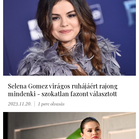
Selena Gomez virágos ruhájáért rajong
mindenki - szokatlan fazont választott
2023.11.20.
1 perc olvasás