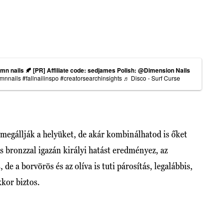
umn nails 🍂 [PR] Affiliate code: sedjames Polish: @Dimension Nails
mnnails
#fallnailinspo
#creatorsearchinsights
♬ Disco - Surf Curse
megállják a helyüket, de akár kombinálhatod is őket
 bronzzal igazán királyi hatást eredményez, az
de a borvörös és az olíva is tuti párosítás, legalábbis,
kkor biztos.