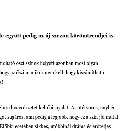
e együtt pedig az új szezon körömtrendjei is.
ndható őszi színek helyett azonban most olyan
hogy az őszi manikűr nem kell, hogy kiszámítható
k!
zinte luxus érzetet keltő árnyalat. A sötétvörös, enyhén
got sugároz, ami pedig a legjobb, hogy ez a szín jól mutat
 Előbbi esetében sikkes, utóbbinál dráma és erőteljes