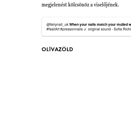
megjelenést kölcsönöz a viselőjének.
@fairynail_uk
When your nails match your mulled 
#NailArt
#pressonnails
♬ original sound - Sofia Rich
OLÍVAZÖLD