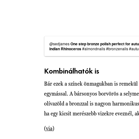
@sedjames
One step bronze polish perfect for aut
Indian Rhinoceros
#almondnails
#bronzenails
#autu
Kombinálhatók is
Bár ezek a színek önmagukban is remekül 
egymással. A bársonyos borvörös a selymes
olívazöld a bronzzal is nagyon harmonikus, 
ha egy kicsit merészebb vizekre eveznél, a
(
via
)