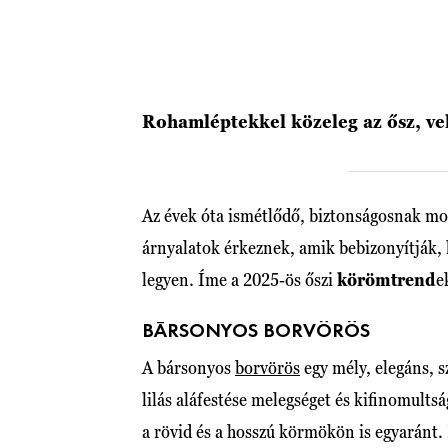
Rohamléptekkel közeleg az ősz, vel
Az évek óta ismétlődő, biztonságosnak mo
árnyalatok érkeznek, amik bebizonyítják, 
legyen. Íme a 2025-ös őszi
körömtrend
e
BÁRSONYOS BORVÖRÖS
A bársonyos
borvörös
egy mély, elegáns, s
lilás aláfestése melegséget és kifinomultsá
a rövid és a hosszú körmökön is egyaránt.