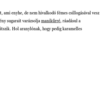
at, ami enyhe, de nem hivalkodó fémes csillogásával vesz
fény sugarait varázsolja
manikűrré
, ráadásul a
játszik. Hol aranylónak, hogy pedig karamelles