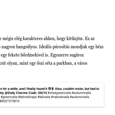
de mégis elég karakteres ahhoz, hogy kitűnjön. Ez az
 nagyon hangsúlyos. Ideális párosítás mondjuk egy bézs
 egy fekete bőrdzsekivel is. Egyszerre sugároz
sit olyan, mint egy őszi séta a parkban, a város
 for a while, and I finally found it 🥹🫒 Also, couldnt resist, but had to
8) by @Daily Charme Code: GIU10
#olivegreennails
#autumnnails
#greennails
#fallnailinspo
#fallnails
#naturalnails
#autumnnails
er86527372810