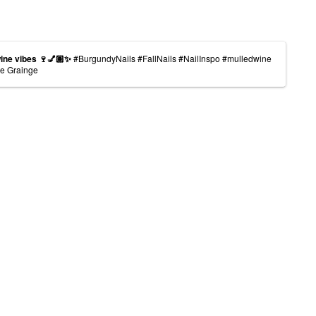
wine vibes 🍷💅🏽✨
#BurgundyNails
#FallNails
#NailInspo
#mulledwine
ie Grainge