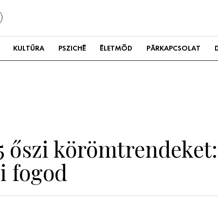
KULTÚRA
PSZICHÉ
ÉLETMÓD
PÁRKAPCSOLAT
5 őszi körömtrendeket:
i fogod