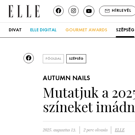
HÍRLEVÉL
DIVAT
ELLE DIGITAL
GOURMET AWARDS
SZÉPSÉG
FŐOLDAL
SZÉPSÉG
AUTUMN NAILS
Mutatjuk a 202
színeket imádn
2025. augusztus 13.
2 perc olvasás
ELLE