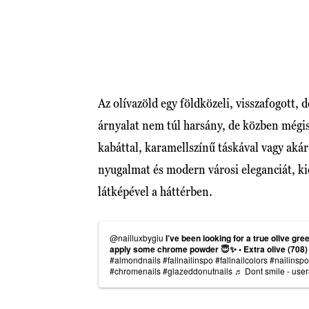
Az olívazöld egy földközeli, visszafogott, 
árnyalat nem túl harsány, de közben mégis
kabáttal, karamellszínű táskával vagy akár
nyugalmat és modern városi eleganciát, kic
látképével a háttérben.
@nailluxbygiu
I’ve been looking for a true olive green
apply some chrome powder 😇✨ • Extra olive (70
#almondnails
#fallnailinspo
#fallnailcolors
#nailinspo
#chromenails
#glazeddonutnails
♬ Dont smile - us