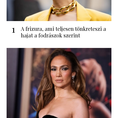
1
A frizura, ami teljesen tönkreteszi a
hajat a fodrászok szerint