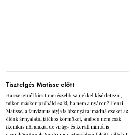
Tisztelgés Matisse előtt
Ha szeretnél kicsit merészebb színekkel kísérletezni,
mikor máskor próbáld ez ki, ha nem a nyáron? Henri
Matisse, a fauvizmus atyja is bizonyára imádná ezeket az
élénk árnyalatú, játékos körmöket, amiben nem csak
ikonikus női alakja, de virág- és korall mintái is
visszaköszönnek. San Sung vastagabban felvitt géllakot