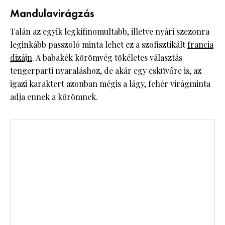
Mandulavirágzás
Talán az egyik legkifinomultabb, illetve nyári szezonra
leginkább passzoló minta lehet ez a szofisztikált
francia
dizájn
. A babakék körömvég tökéletes választás
tengerparti nyaraláshoz, de akár egy esküvőre is, az
igazi karaktert azonban mégis a lágy, fehér virágminta
adja ennek a körömnek.