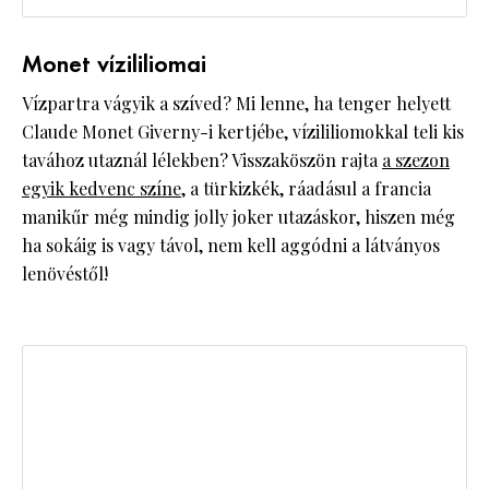
Monet vízililiomai
Vízpartra vágyik a szíved? Mi lenne, ha tenger helyett
Claude Monet Giverny-i kertjébe, vízililiomokkal teli kis
tavához utaznál lélekben? Visszaköszön rajta
a szezon
egyik kedvenc színe
, a türkizkék, ráadásul a francia
manikűr még mindig jolly joker utazáskor, hiszen még
ha sokáig is vagy távol, nem kell aggódni a látványos
lenövéstől!