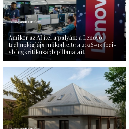
Támogatott tartalom
Amikor az AI ítél a pályán: a Lenovo
technológiája működtette a 2026-os foci-
vb legkritikusabb pillanatait
Támogatott tartalom