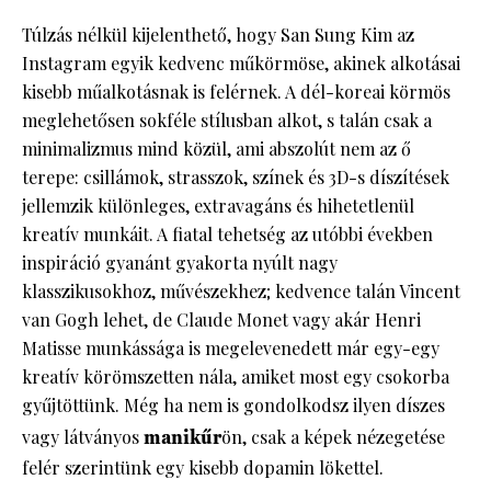
Túlzás nélkül kijelenthető, hogy San Sung Kim az
Instagram egyik kedvenc műkörmöse, akinek alkotásai
kisebb műalkotásnak is felérnek. A dél-koreai körmös
meglehetősen sokféle stílusban alkot, s talán csak a
minimalizmus mind közül, ami abszolút nem az ő
terepe: csillámok, strasszok, színek és 3D-s díszítések
jellemzik különleges, extravagáns és hihetetlenül
kreatív munkáit. A fiatal tehetség az utóbbi években
inspiráció gyanánt gyakorta nyúlt nagy
klasszikusokhoz, művészekhez; kedvence talán Vincent
van Gogh lehet, de Claude Monet vagy akár Henri
Matisse munkássága is megelevenedett már egy-egy
kreatív körömszetten nála, amiket most egy csokorba
gyűjtöttünk. Még ha nem is gondolkodsz ilyen díszes
vagy látványos
manikűr
ön, csak a képek nézegetése
felér szerintünk egy kisebb dopamin lökettel.