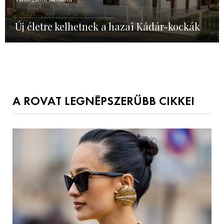
Új életre kelhetnek a hazai Kádár-kockák
A ROVAT LEGNÉPSZERŰBB CIKKEI