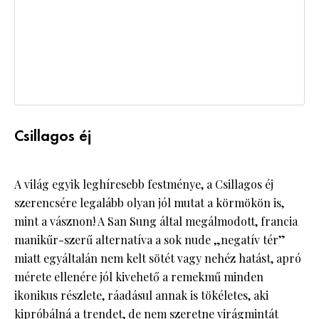
Csillagos éj
A világ egyik leghíresebb festménye, a Csillagos éj
szerencsére legalább olyan jól mutat a körmökön is,
mint a vásznon! A San Sung által megálmodott, francia
manikűr-szerű alternatíva a sok nude „negatív tér”
miatt egyáltalán nem kelt sötét vagy nehéz hatást, apró
mérete ellenére jól kivehető a remekmű minden
ikonikus részlete, ráadásul annak is tökéletes, aki
kipróbálná a trendet, de nem szeretne virágmintát