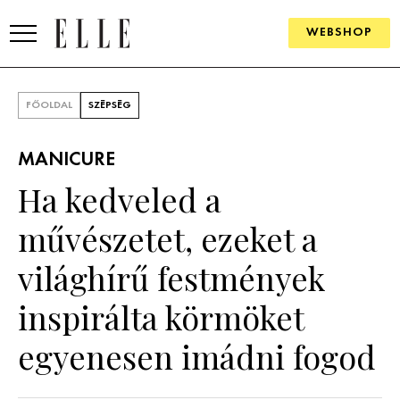
WEBSHOP
DIVAT
FŐOLDAL
SZÉPSÉG
ELLE DIGITAL
MANICURE
GOURMET AWARDS
Ha kedveled a
SZÉPSÉG
művészetet, ezeket a
KULTÚRA
világhírű festmények
PSZICHÉ
inspirálta körmöket
egyenesen imádni fogod
ÉLETMÓD
PÁRKAPCSOLAT