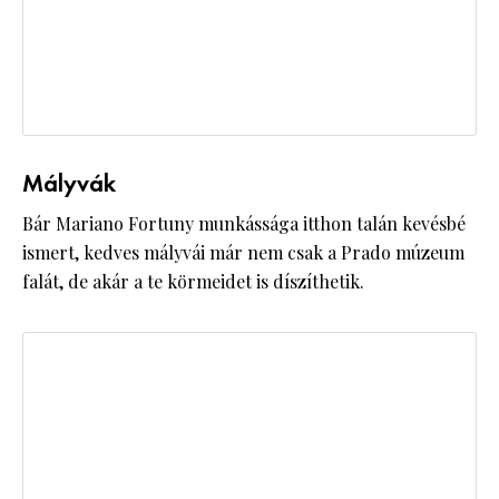
Mályvák
Bár Mariano Fortuny munkássága itthon talán kevésbé
ismert, kedves mályvái már nem csak a Prado múzeum
falát, de akár a te körmeidet is díszíthetik.