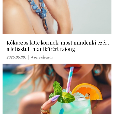
Kókuszos latte körmök: most mindenki ezért
a letisztult manikűrért rajong
2026.06.30.
4 perc olvasás