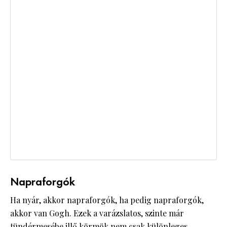
Napraforgók
Ha nyár, akkor napraforgók, ha pedig napraforgók,
akkor van Gogh. Ezek a varázslatos, szinte már
tündérmesébe illő körmök nem csak különleges