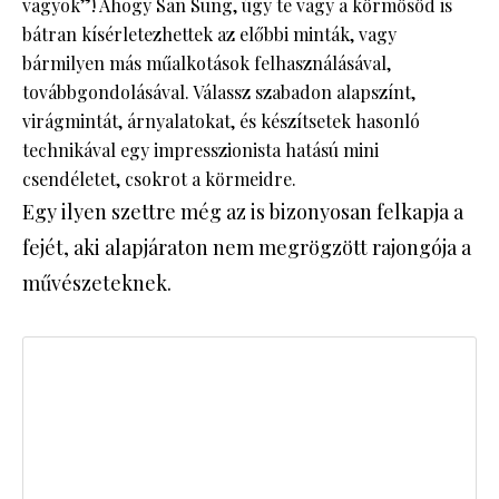
vagyok”! Ahogy San Sung, úgy te vagy a körmösöd is
bátran kísérletezhettek az előbbi minták, vagy
bármilyen más műalkotások felhasználásával,
továbbgondolásával. Válassz szabadon alapszínt,
virágmintát, árnyalatokat, és készítsetek hasonló
technikával egy impresszionista hatású mini
csendéletet, csokrot a körmeidre.
Egy ilyen szettre még az is bizonyosan felkapja a
fejét, aki alapjáraton nem megrögzött rajongója a
művészeteknek.