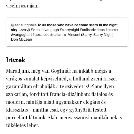
viselni az ujjain.
@sansungnails
To all those who have become stars in the night
sky…✨⭐️🌙
#vincentvangogh
#starrynight
#nailsartvideos
#moma
#vangoghart
#aesthetic
#nailart
♬ Vincent (Starry, Starry Night) -
Don McLean
Íriszek
Maradjunk még van Goghnál: ha inkább mégis a
virágos vonalat képviselnéd, a holland zseni Íriszei
garantáltan elrabolják a te szívedet is! Pláne ilyen
szokatlan, fordított francia-dizájnban: fiatalos és
modern, mintája miatt ugyanakkor elegáns és
klasszikus - mintha csak egy gyönyörű, festett
porcelánt látnánk. Akár menyasszonyi manikűrnek is
tökéletes lehet.