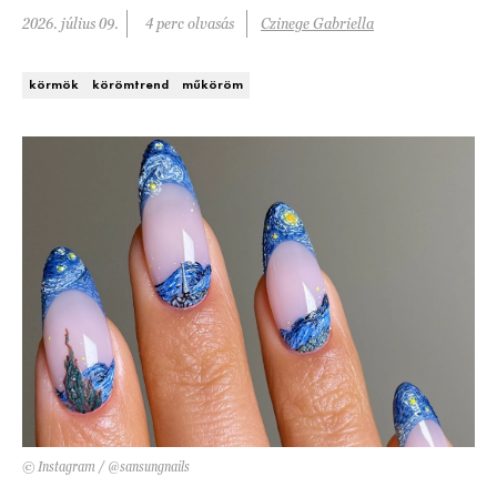
2026. július 09.
4 perc olvasás
Czinege Gabriella
DECOR
Hírek
HOROSZKÓP
körmök
körömtrend
műköröm
Trendek
SZTÁRHÍREK
Szobák
BUSINESS
Ötletek
ANYA
Szép terek
AWARDS
BEAUTY AWARDS
EVENT
WEBSHOP
© Instagram / @sansungnails