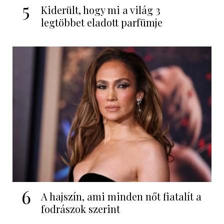
5
Kiderült, hogy mi a világ 3
legtöbbet eladott parfümje
6
A hajszín, ami minden nőt fiatalít a
fodrászok szerint