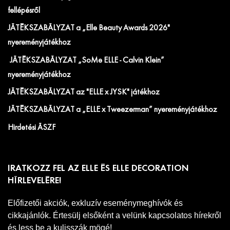
fellépésről
JÁTÉKSZABÁLYZAT a „Elle Beauty Awards 2026"
nyereményjátékhoz
JÁTÉKSZABÁLYZAT „SoMe ELLE - Calvin Klein”
nyereményjátékhoz
JÁTÉKSZABÁLYZAT az "ELLE x JYSK" játékhoz
JÁTÉKSZABÁLYZAT a „ELLE x Tweezerman” nyereményjátékhoz
Hirdetési ÁSZF
IRATKOZZ FEL AZ ELLE ÉS ELLE DECORATION
HÍRLEVELÉRE!
Előfizetői akciók, exkluzív eseménymeghívók és
cikkajánlók. Értesülj elsőként a velünk kapcsolatos hírekről
és less be a kulisszák mögé!