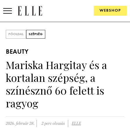
WEBSHOP
DIVAT
FŐOLDAL
SZÉPSÉG
ELLE DIGITAL
BEAUTY
GOURMET AWARDS
Mariska Hargitay és a
SZÉPSÉG
kortalan szépség, a
KULTÚRA
színésznő 60 felett is
PSZICHÉ
ragyog
ÉLETMÓD
2026. február 28.
2 perc olvasás
ELLE
PÁRKAPCSOLAT