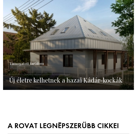
Támogatott tartalom
Új életre kelhetnek a hazai Kádár-kockák
A ROVAT LEGNÉPSZERŰBB CIKKEI