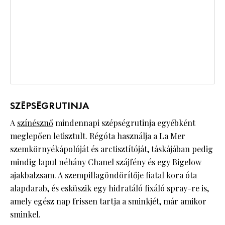
SZÉPSÉGRUTINJA
A
színésznő
mindennapi szépségrutinja egyébként
meglepően letisztult. Régóta használja a La Mer
szemkörnyékápolóját és arctisztítóját, táskájában pedig
mindig lapul néhány Chanel szájfény és egy Bigelow
ajakbalzsam. A szempillagöndörítője fiatal kora óta
alapdarab, és esküszik egy hidratáló fixáló spray-re is,
amely egész nap frissen tartja a sminkjét, már amikor
sminkel.