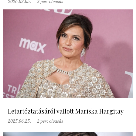
2026.02.05.
3 perc olvasás
Letartóztatásáról vallott Mariska Hargitay
2025.06.25.
2 perc olvasás