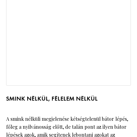
SMINK NÉLKÜL, FÉLELEM NÉLKÜL
A smink nélküli megjelenése kétségtelenül bátor lépés,
főleg a nyilvánosság előtt, de talán pont az ilyen bátor
lépések azok, amik segítenek lebontani azokat az