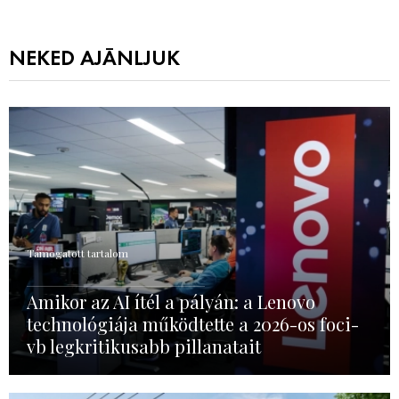
NEKED AJÁNLJUK
Támogatott tartalom
Amikor az AI ítél a pályán: a Lenovo
technológiája működtette a 2026-os foci-
vb legkritikusabb pillanatait