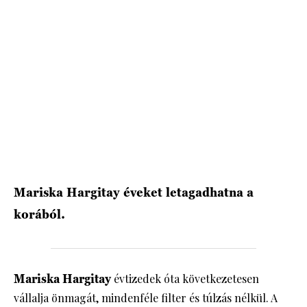
HÍRLEVÉL
Mariska Hargitay éveket letagadhatna a
korából.
Mariska Hargitay
évtizedek óta következetesen
vállalja önmagát, mindenféle filter és túlzás nélkül. A