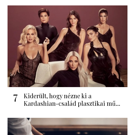
7
Kiderült, hogy nézne ki a
Kardashian-család plasztikai mű...