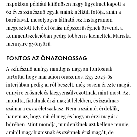
napokban például különösen nagy figyelmet kapott a
62 éves színésznő egyik smink nélküli fotója, amin a
barátaival, mosolyogva látható. Az Instagramon
megosztott felvétel óriási népszerűségnek örvend, a
kommentszekcióban pedig többen is kiemelték, Mariska
mennyire gyönyörű.
FONTOS AZ ÖNAZONOSSÁG
A
színésznő
amúgy mindig is nagyon fontosnak
tartotta, hogy maradjon önazonos. Egy 2025-ös
interjúban pedig arról beszélt, még sosem érezte magát
ennyire erősnek és kiegyensúlyozottnak, mint most. Azt
mondta, fiatalnak érzi magát lélekben, és izgalmas
számára ez az életszakasz. Nem a számok érdeklik,
hanem az, hogy mit él meg és hogyan érzi magát a
bőrében. Mint mondja, mindenkinek azt kellene tennie,
amitől magabiztosnak és szépnek érzi magát, de