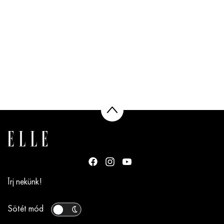
Írj nekünk!
Sötét mód