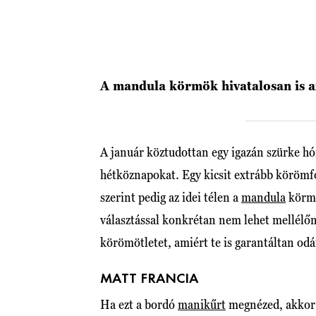
A mandula körmök hivatalosan is az
A január köztudottan egy igazán szürke hón
hétköznapokat. Egy kicsit extrább körömfo
szerint pedig az idei télen a
mandula
körmö
választással konkrétan nem lehet mellélő
körömötletet, amiért te is garantáltan odá
MATT FRANCIA
Ha ezt a bordó
manikűrt
megnézed, akkor n