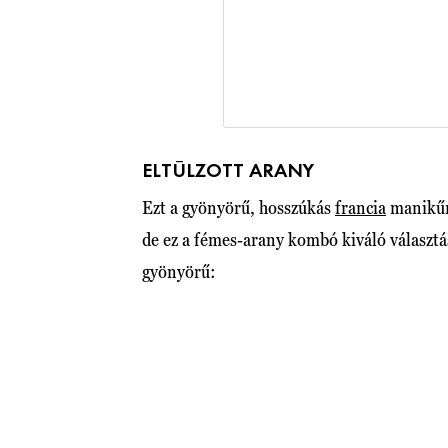
ELTÚLZOTT ARANY
Ezt a gyönyörű, hosszúkás
francia
manikűrt
de ez a fémes-arany kombó kiváló választá
gyönyörű: