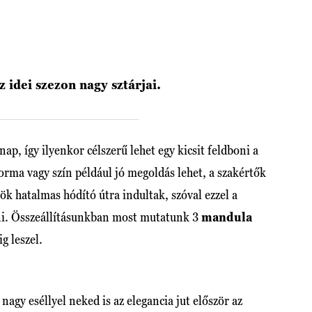
 idei szezon nagy sztárjai.
ap, így ilyenkor célszerű lehet egy kicsit feldboni a
rma vagy szín például jó megoldás lehet, a szakértők
k hatalmas hódító útra indultak, szóval ezzel a
ni. Összeállításunkban most mutatunk 3
mandula
ig leszel.
agy eséllyel neked is az elegancia jut először az