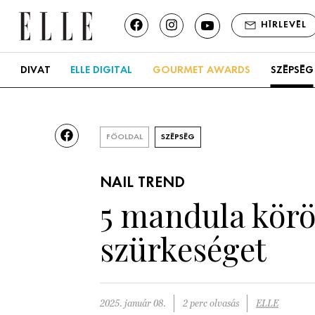
HÍRLEVÉL
DIVAT
ELLE DIGITAL
GOURMET AWARDS
SZÉPSÉG
FŐOLDAL
SZÉPSÉG
NAIL TREND
5 mandula köröm
szürkeséget
2025. január 08.
2 perc olvasás
ELLE