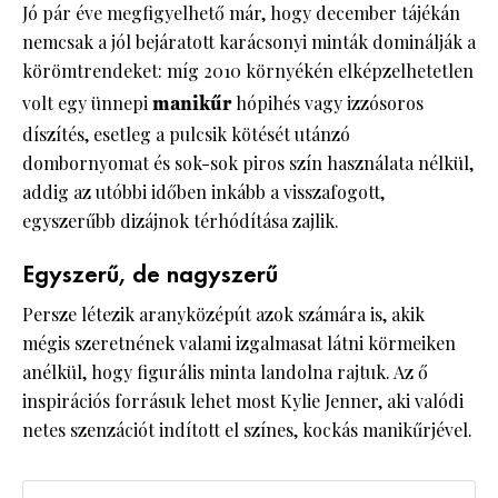
Jó pár éve megfigyelhető már, hogy december tájékán
nemcsak a jól bejáratott karácsonyi minták dominálják a
körömtrendeket: míg 2010 környékén elképzelhetetlen
volt egy ünnepi
manikűr
hópihés vagy izzósoros
díszítés, esetleg a pulcsik kötését utánzó
dombornyomat és sok-sok piros szín használata nélkül,
addig az utóbbi időben inkább a visszafogott,
egyszerűbb dizájnok térhódítása zajlik.
Egyszerű, de nagyszerű
Persze létezik aranyközépút azok számára is, akik
mégis szeretnének valami izgalmasat látni körmeiken
anélkül, hogy figurális minta landolna rajtuk. Az ő
inspirációs forrásuk lehet most Kylie Jenner, aki valódi
netes szenzációt indított el színes, kockás manikűrjével.