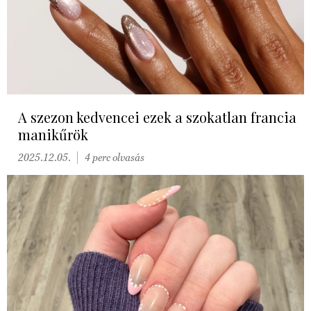
A szezon kedvencei ezek a szokatlan francia
manikűrök
2025.12.05.
4 perc olvasás