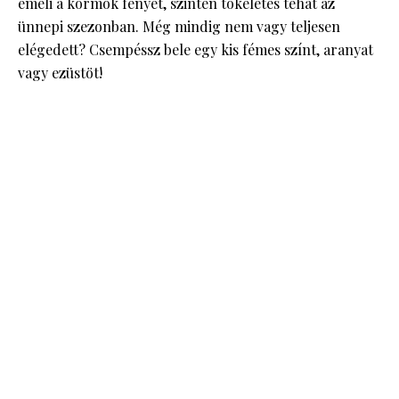
emeli a körmök fényét, szintén tökéletes tehát az
ünnepi szezonban. Még mindig nem vagy teljesen
elégedett? Csempéssz bele egy kis fémes színt, aranyat
vagy ezüstöt!