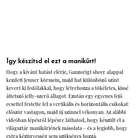
Így készítsd el ezt a manikűrt!
Hogy a kívánt hatást elérje, Ganzorigt sheer alappal
kezdett Jenner körmein, majd hat különböző színt
kevert ki fedőlakkal, hogy létrehozza a tökéletes, kissé
áttetsző jelly-szerű állagot. Ezután egy egyenes fejű
ecsettel festette fel a vertikális és horizontális csíkokat:
először vastagon, majd új színnel vékonyan. Az alábbi
videóban lépésről lépésre láthatod, hogy készült el a
világsztár manikűrjének másolata – és a legjobb, hogy
extra kézügyesség sem szükséges hozzá.