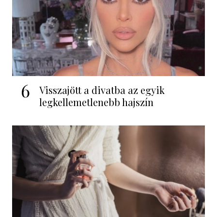
6
Visszajött a divatba az egyik
legkellemetlenebb hajszín