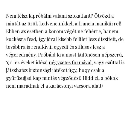
Nem félsz kipróbálni valami szokatlant? Ötvözd a
mintát az örök kedvencünkkel, a
francia manikűrrel!
Ebben az esetben a köröm végét ne fehérre, hanem
kockásra fesd, így jóval kisebb felület lesz díszített, de
továbbra is rendkívül egyedi és stílusos lesz a
végeredmény. Próbáld ki a most különösen népszerű,
'90-es éveket idéző
négyzetes formával
, vagy ezúttal is
játszhatsz biztonsági játékot úgy, hogy csak a
gyűrűsujjad kap mintás végződést! Hidd el, a bókok
nem maradnak el a karácsonyi vacsora alatt!