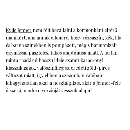
Kylie Jenner
nem félt bevállalni a körmönként eltérő
manikűrt, ami annak ellenére, hogy rózsaszín, kék, lila
és barna színekben is pompázott, mégis harmonizált
egymással paszteles, fakós alaptónusa miatt. A tartan
minta ráadásul hosszú ideje számít karácsonyi
klasszikusnak, valószínűleg az eredeti zöld-piros
változat miatt, így ebben a szezonban valóban
kihagyhatatlan akár a nosztalgikus, akár a Jenner-féle
újszerű, modern verzióját vesszük alapul.