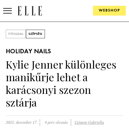
WEBSHOP
DIVAT
FŐOLDAL
SZÉPSÉG
ELLE DIGITAL
HOLIDAY NAILS
GOURMET AWARDS
Kylie Jenner különleges
SZÉPSÉG
manikűrje lehet a
KULTÚRA
karácsonyi szezon
PSZICHÉ
sztárja
ÉLETMÓD
2025. december 17.
4 perc olvasás
Czinege Gabriella
PÁRKAPCSOLAT