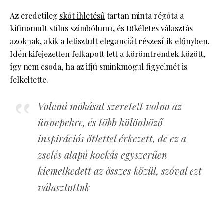
Az eredetileg
skót ihletésű
tartan minta régóta a
kifinomult stílus szimbóluma, és tökéletes választás
azoknak, akik a letisztult eleganciát részesítik előnyben.
Idén kifejezetten felkapott lett a körömtrendek között,
így nem csoda, ha az ifjú sminkmogul figyelmét is
felkeltette.
Valami mókásat szeretett volna az
ünnepekre, és több különböző
inspirációs ötlettel érkezett, de ez a
zselés alapú kockás egyszerűen
kiemelkedett az összes közül, szóval ezt
választottuk