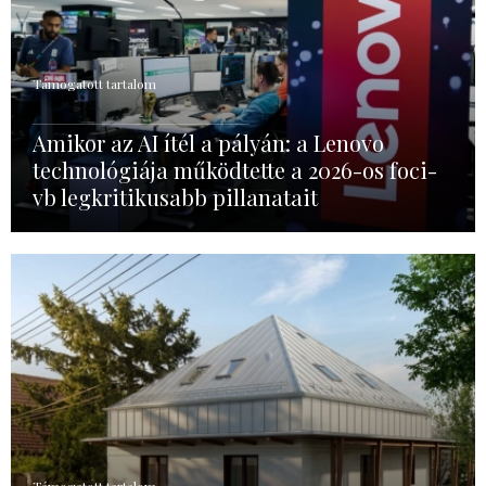
Támogatott tartalom
Amikor az AI ítél a pályán: a Lenovo
technológiája működtette a 2026-os foci-
vb legkritikusabb pillanatait
Támogatott tartalom