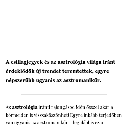
HÍRLEVÉL
A csillagjegyek és az asztrológia világa iránt
érdeklődők új trendet teremtettek, egyre
népszerűbb ugyanis az asztromanikűr.
Az
asztrológia
iránti rajongásod idén ősszel akár a
körmeiden is visszaköszönhet! Egyre inkább terjedőben
van ugyanis az asztromanikűr – legalábbis ez a