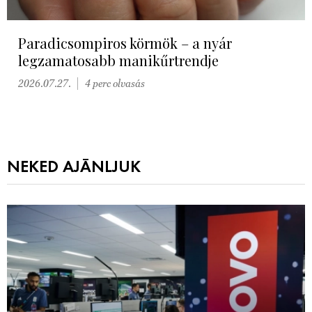
Paradicsompiros körmök – a nyár
legzamatosabb manikűrtrendje
2026.07.27.
4 perc olvasás
NEKED AJÁNLJUK