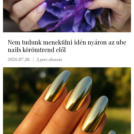
Nem tudunk menekülni idén nyáron az ube
nails körömtrend elől
2026.07.30.
3 perc olvasás