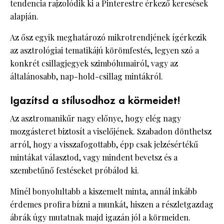
tendencia rajzolódik ki a Pinterestre érkező keresések
alapján.
Az ősz egyik meghatározó mikrotrendjének ígérkezik
az asztrológiai tematikájú körömfestés, legyen szó a
konkrét csillagjegyek szimbólumairól, vagy az
általánosabb, nap-hold-csillag mintákról.
Igazítsd a stílusodhoz a körmeidet!
Az asztromanikűr nagy előnye, hogy elég nagy
mozgásteret biztosít a viselőjének. Szabadon dönthetsz
arról, hogy a visszafogottabb, épp csak jelzésértékű
mintákat választod, vagy mindent bevetsz és a
szembetűnő festéseket próbálod ki.
Minél bonyolultabb a kiszemelt minta, annál inkább
érdemes profira bízni a munkát, hiszen a részletgazdag
ábrák úgy mutatnak majd igazán jól a körmeiden.