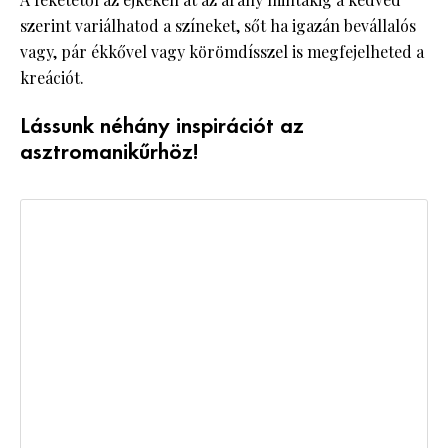
szerint variálhatod a színeket, sőt ha igazán bevállalós
vagy, pár ékkővel vagy körömdísszel is megfejelheted a
kreációt.
Lássunk néhány inspirációt az
asztromanikűrhöz!