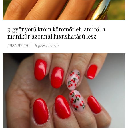
9 gyönyörű króm körömötlet, amitől a
manikűr azonnal luxushatású lesz
2026.07.29.
8 perc olvasás