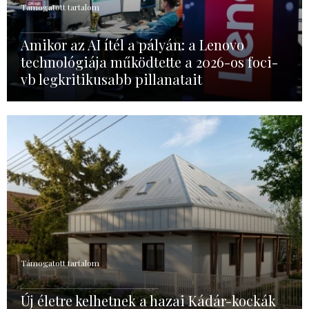
Támogatott tartalom
Amikor az AI ítél a pályán: a Lenovo
technológiája működtette a 2026-os foci-
vb legkritikusabb pillanatait
Támogatott tartalom
Új életre kelhetnek a hazai Kádár-kockák