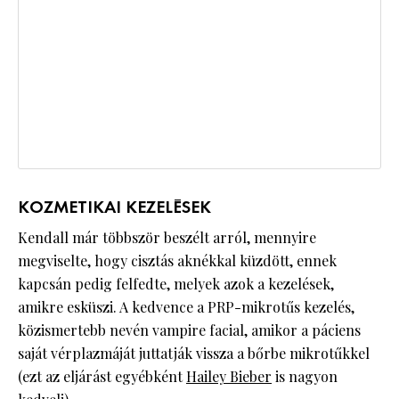
KOZMETIKAI KEZELÉSEK
Kendall már többször beszélt arról, mennyire
megviselte, hogy cisztás aknékkal küzdött, ennek
kapcsán pedig felfedte, melyek azok a kezelések,
amikre esküszi. A kedvence a PRP-mikrotűs kezelés,
közismertebb nevén vampire facial, amikor a páciens
saját vérplazmáját juttatják vissza a bőrbe mikrotűkkel
(ezt az eljárást egyébként
Hailey Bieber
is nagyon