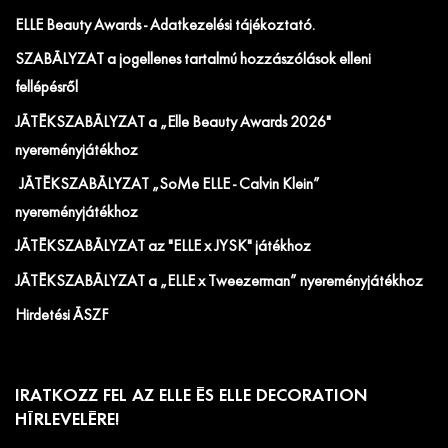
ELLE Beauty Awards - Adatkezelési tájékoztató.
SZABÁLYZAT a jogellenes tartalmú hozzászólások elleni
fellépésről
JÁTÉKSZABÁLYZAT a „Elle Beauty Awards 2026"
nyereményjátékhoz
JÁTÉKSZABÁLYZAT „SoMe ELLE - Calvin Klein”
nyereményjátékhoz
JÁTÉKSZABÁLYZAT az "ELLE x JYSK" játékhoz
JÁTÉKSZABÁLYZAT a „ELLE x Tweezerman” nyereményjátékhoz
Hirdetési ÁSZF
IRATKOZZ FEL AZ ELLE ÉS ELLE DECORATION
HÍRLEVELÉRE!