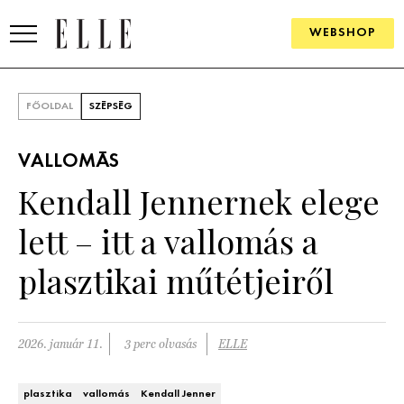
WEBSHOP
DIVAT
FŐOLDAL
SZÉPSÉG
ELLE DIGITAL
VALLOMÁS
GOURMET AWARDS
Kendall Jennernek elege
SZÉPSÉG
lett – itt a vallomás a
KULTÚRA
plasztikai műtétjeiről
PSZICHÉ
2026. január 11.
3 perc olvasás
ELLE
ÉLETMÓD
PÁRKAPCSOLAT
plasztika
vallomás
Kendall Jenner