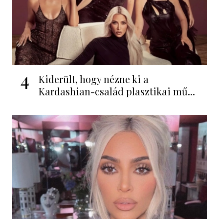
4
Kiderült, hogy nézne ki a
Kardashian-család plasztikai mű...