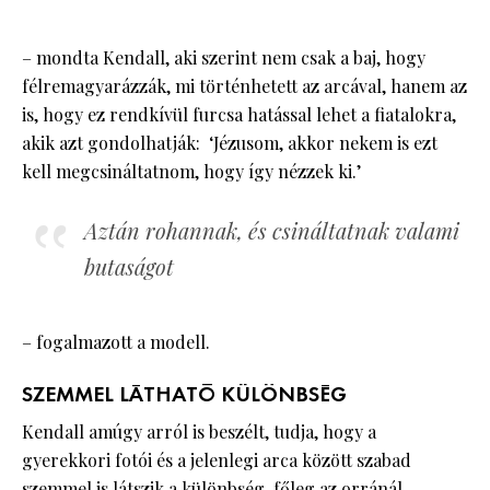
– mondta Kendall, aki szerint nem csak a baj, hogy
félremagyarázzák, mi történhetett az arcával, hanem az
is, hogy ez rendkívül furcsa hatással lehet a fiatalokra,
akik azt gondolhatják: ‘Jézusom, akkor nekem is ezt
kell megcsináltatnom, hogy így nézzek ki.’
Aztán rohannak, és csináltatnak valami
butaságot
– fogalmazott a modell.
SZEMMEL LÁTHATÓ KÜLÖNBSÉG
Kendall amúgy arról is beszélt, tudja, hogy a
gyerekkori fotói és a jelenlegi arca között szabad
szemmel is látszik a különbség, főleg az orránál.