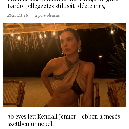
Bardot jellegzetes stílusát idézte meg
2025.11.18.
2 perc olvasás
30 éves lett Kendall Jenner – ebben a mesés
szettben ünnepelt