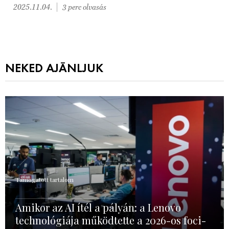
2025.11.04.
3 perc olvasás
NEKED AJÁNLJUK
Támogatott tartalom
Amikor az AI ítél a pályán: a Lenovo
technológiája működtette a 2026-os foci-