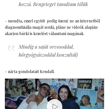
hozzá. Rengeteget tanultam tőlük
– mondta, ezzel együtt pedig üzeni: ne az internetből
diagnosztizálja magát senki, pláne ne videók alapján
akarjon bárki is kezelést választani magának.
Mindig a saját orvosoddal,
bőrgyógyászoddal konzultálj
– zárta gondolatait Kendall.