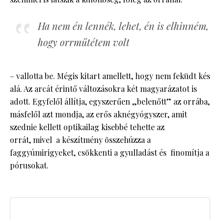
Ha nem én lennék, lehet, én is elhinném,
hogy orrműtétem volt
– vallotta be. Mégis kitart amellett, hogy nem feküdt kés
alá. Az arcát érintő változásokra két magyarázatot is
adott. Egyfelől állítja, egyszerűen „belenőtt” az orrába,
másfelől azt mondja, az erős aknégyógyszer, amit
szednie kellett optikailag kisebbé tehette az
orrát, mivel a készítmény összehúzza a
faggyúmirigyeket, csökkenti a gyulladást és finomítja a
pórusokat.