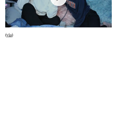
(
via
)