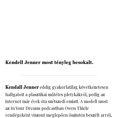
HÍRLEVÉL
Kendell Jenner most tényleg besokalt.
Kendall Jenner
eddig gyakorlatilag következetesen
hallgatott a plasztikai műtétes pletykákról, pedig az
internet már évek óta szétszedi emiatt. A modell most
az In Your Dreams podcastban Owen Thiele
vendégeként viszont meglepően őszintén beszélt arról,