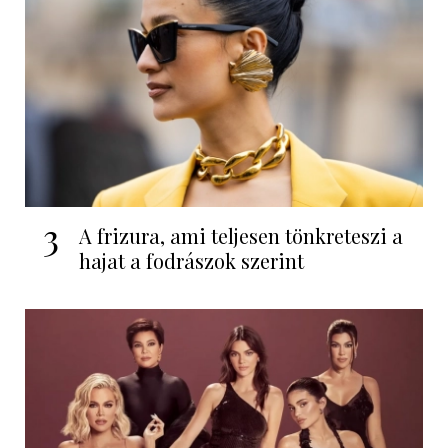
3
A frizura, ami teljesen tönkreteszi a
hajat a fodrászok szerint