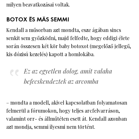
milyen beavatkozásai voltak.
BOTOX ÉS MÁS SEMMI
Kendall a műsorban azt mondta, esze ágában sincs
senkit sem győzködni, majd felfedte, hogy eddigi élete
során összesen két kör baby botoxot (megelőző jellegű,
kis dózisú kezelés) kapott a homlokába.
Ez az egyetlen dolog, amit valaha
befecskendeztek az arcomba
– mondta a modell, akivel kapcsolatban folyamatosan
felmerül a fórumokon, hogy teljes arcfelvarráson,
valamint orr- és állműtéten esett át. Kendall azonban
azt mondja, semmi ilyesmi nem történt.