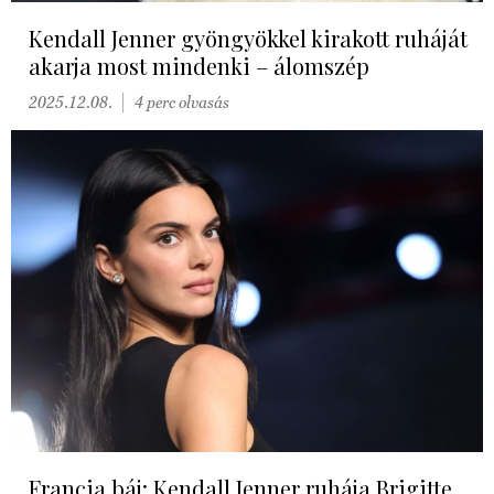
Kendall Jenner gyöngyökkel kirakott ruháját
akarja most mindenki – álomszép
2025.12.08.
4 perc olvasás
Francia báj: Kendall Jenner ruhája Brigitte