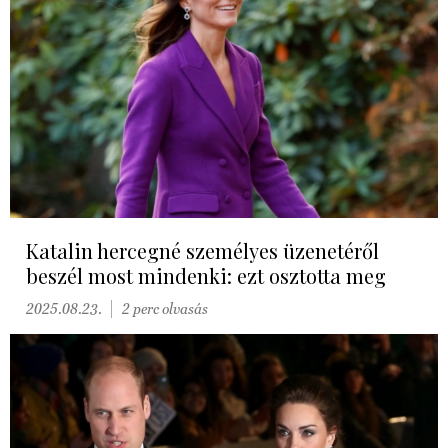
Katalin hercegné személyes üzenetéről
beszél most mindenki: ezt osztotta meg
2025.08.23.
2 perc olvasás