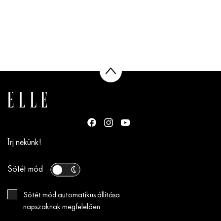
Írj nekünk!
Sötét mód
Sötét mód automatikus állítása
napszaknak megfelelően