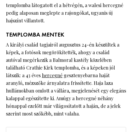
templomba látogatott el a hétvégén, a walesi hercegné
pedig alaposan meglepte a rajongókat, ugyanis új
hajszínt villantott.
TEMPLOMBA MENTEK
A királyi család tagjairól augusztus 24-én készültek a
képek, a fotósok megörökítették, ahogy a család
autóval megérkezik a Balmoral kastély közelében
található Crathie Kirk templomba, és a képeken jól
látszik: a 43 éves
hercegné
gesztenyebarna haját
aranyló, mézszőke árnyalatra frissítette. Haja laza
hullámokban omlott a vállára, megjelenését egy elegáns
kalappal egészítette ki. Amúgy a hercegné néhány
hónappal ezelőtt már világosítatott a haján, de a jelek
szerint most szőkébb, mint valaha.