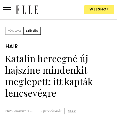
WEBSHOP
DIVAT
FŐOLDAL
SZÉPSÉG
ELLE DIGITAL
HAIR
GOURMET AWARDS
Katalin hercegné új
SZÉPSÉG
hajszíne mindenkit
KULTÚRA
meglepett: itt kapták
PSZICHÉ
lencsevégre
ÉLETMÓD
2025. augusztus 25.
2 perc olvasás
ELLE
PÁRKAPCSOLAT