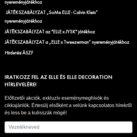
nyereményjátékhoz
JÁTÉKSZABÁLYZAT „SoMe ELLE - Calvin Klein”
nyereményjátékhoz
JÁTÉKSZABÁLYZAT az "ELLE x JYSK" játékhoz
JÁTÉKSZABÁLYZAT a „ELLE x Tweezerman” nyereményjátékhoz
Hirdetési ÁSZF
IRATKOZZ FEL AZ ELLE ÉS ELLE DECORATION
HÍRLEVELÉRE!
Előfizetői akciók, exkluzív eseménymeghívók és
cikkajánlók. Értesülj elsőként a velünk kapcsolatos hírekről
és less be a kulisszák mögé!