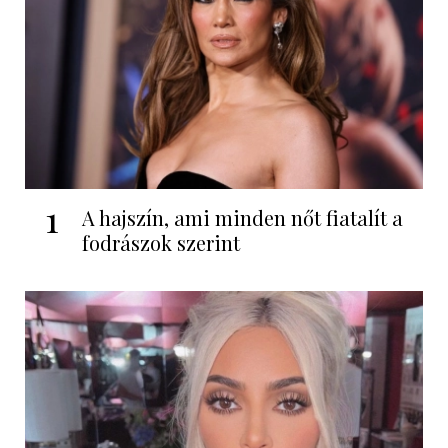
1
A hajszín, ami minden nőt fiatalít a
fodrászok szerint