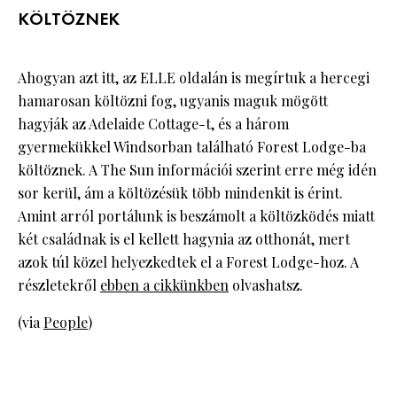
KÖLTÖZNEK
Ahogyan azt itt, az ELLE oldalán is megírtuk a hercegi
hamarosan költözni fog, ugyanis maguk mögött
hagyják az Adelaide Cottage-t, és a három
gyermekükkel Windsorban található Forest Lodge-ba
költöznek. A The Sun információi szerint erre még idén
sor kerül, ám a költözésük több mindenkit is érint.
Amint arról portálunk is beszámolt a költözködés miatt
két családnak is el kellett hagynia az otthonát, mert
azok túl közel helyezkedtek el a Forest Lodge-hoz. A
részletekről
ebben a cikkünkben
olvashatsz.
(via
People
)