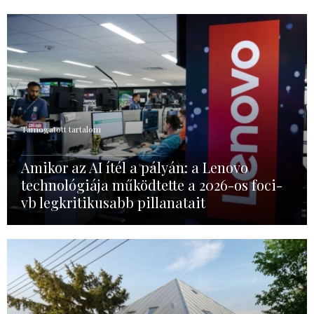
Támogatott tartalom
Amikor az AI ítél a pályán: a Lenovo
technológiája működtette a 2026-os foci-
vb legkritikusabb pillanatait