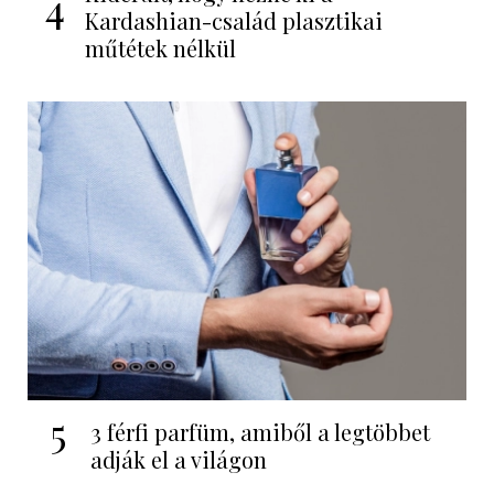
4
Kardashian-család plasztikai
műtétek nélkül
5
3 férfi parfüm, amiből a legtöbbet
adják el a világon