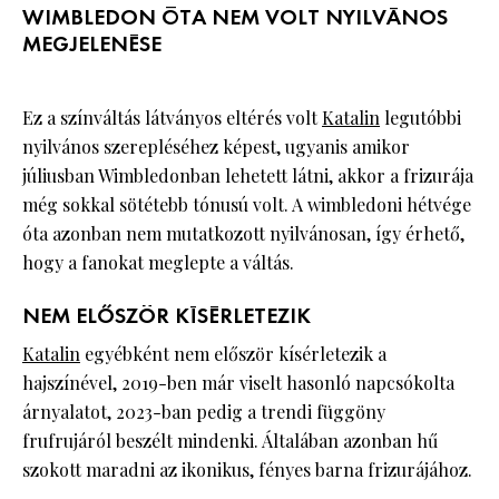
WIMBLEDON ÓTA NEM VOLT NYILVÁNOS
MEGJELENÉSE
Ez a színváltás látványos eltérés volt
Katalin
legutóbbi
nyilvános szerepléséhez képest, ugyanis amikor
júliusban Wimbledonban lehetett látni, akkor a frizurája
még sokkal sötétebb tónusú volt. A wimbledoni hétvége
óta azonban nem mutatkozott nyilvánosan, így érhető,
hogy a fanokat meglepte a váltás.
NEM ELŐSZÖR KÍSÉRLETEZIK
Katalin
egyébként nem először kísérletezik a
hajszínével, 2019-ben már viselt hasonló napcsókolta
árnyalatot, 2023-ban pedig a trendi függöny
frufrujáról beszélt mindenki. Általában azonban hű
szokott maradni az ikonikus, fényes barna frizurájához.