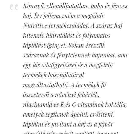
Könnyű, ellenállhatatlan, puha és fényes
haj. Így jellemezném a megújult
Nutritive termékcsaládot. A száraz haj
intenzív hidratálást és folyamatos
táplálást igényel. Sokan érezzük
száraznak és fénytelennek hajunkat, ami
egy kis odafigyeléssel és a megfelelő
termékek használatával
megváltoztatható. A termékek fő
összetevői a növényi fehérjék,
niacinamid és E és C vitaminok koktélja,
amelyek segítenek ápolni, erősíteni,
táplálni és javítani a haj és a fejbőr
ellenálló képességét anélkül, hogy azt