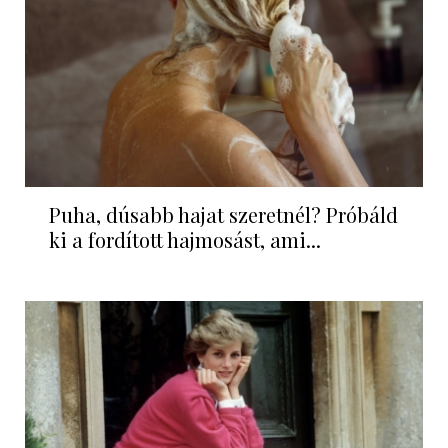
Puha, dúsabb hajat szeretnél? Próbáld
ki a fordított hajmosást, ami...