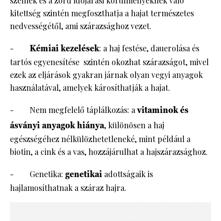
szélnek és a zord időjárási körülményeknek való
kitettség szintén megfoszthatja a hajat természetes
nedvességétől, ami szárazsághoz vezet.
-
Kémiai kezelések
: a haj festése, dauerolása és
tartós egyenesítése szintén okozhat szárazságot, mivel
ezek az eljárások gyakran járnak olyan vegyi anyagok
használatával, amelyek károsíthatják a hajat.
- Nem megfelelő táplálkozás: a
vitaminok és
ásványi anyagok hiánya
, különösen a haj
egészségéhez nélkülözhetetleneké, mint például a
biotin, a cink és a vas, hozzájárulhat a hajszárazsághoz.
- Genetika:
genetikai
adottságaik is
hajlamosíthatnak a száraz hajra.