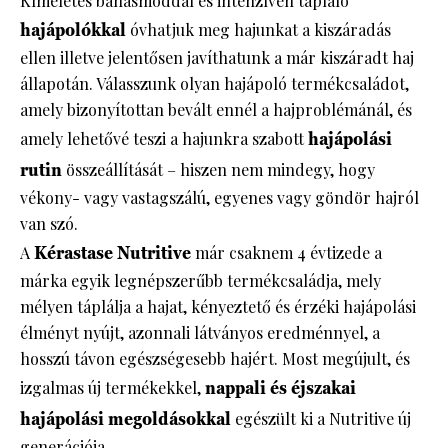
Kíméletes bánásmóddal és intenzíven tápláló
hajápolókkal
óvhatjuk meg hajunkat a kiszáradás
ellen illetve jelentősen javíthatunk a már kiszáradt haj
állapotán. Válasszunk olyan hajápoló termékcsaládot,
amely bizonyítottan bevált ennél a hajproblémánál, és
amely lehetővé teszi a hajunkra szabott
hajápolási
rutin
összeállítását – hiszen nem mindegy, hogy
vékony- vagy vastagszálú, egyenes vagy göndör hajról
van szó.
A
Kérastase Nutritive
már csaknem 4 évtizede a
márka egyik legnépszerűbb termékcsaládja, mely
mélyen táplálja a hajat, kényeztető és érzéki hajápolási
élményt nyújt, azonnali látványos eredménnyel, a
hosszú távon egészségesebb hajért. Most megújult, és
izgalmas új termékekkel,
nappali és éjszakai
hajápolási megoldásokkal
egészült ki a Nutritive új
generációja.