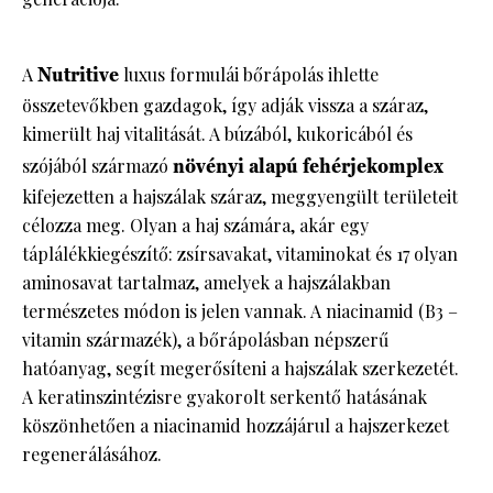
A
Nutritive
luxus formulái bőrápolás ihlette
összetevőkben gazdagok, így adják vissza a száraz,
kimerült haj vitalitását. A búzából, kukoricából és
szójából származó
növényi alapú fehérjekomplex
kifejezetten a hajszálak száraz, meggyengült területeit
célozza meg. Olyan a haj számára, akár egy
táplálékkiegészítő: zsírsavakat, vitaminokat és 17 olyan
aminosavat tartalmaz, amelyek a hajszálakban
természetes módon is jelen vannak. A niacinamid (B3 –
vitamin származék), a bőrápolásban népszerű
hatóanyag, segít megerősíteni a hajszálak szerkezetét.
A keratinszintézisre gyakorolt serkentő hatásának
köszönhetően a niacinamid hozzájárul a hajszerkezet
regenerálásához.