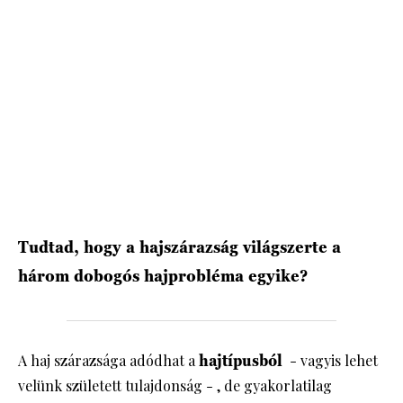
HÍRLEVÉL
Tudtad, hogy a hajszárazság világszerte a
három dobogós hajprobléma egyike?
A haj szárazsága adódhat a
hajtípusból
- vagyis lehet
velünk született tulajdonság - , de gyakorlatilag