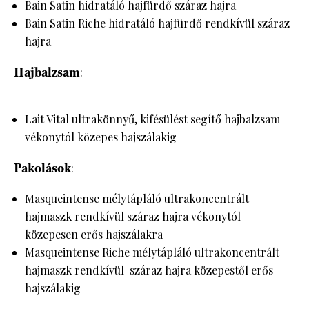
Bain Satin hidratáló hajfürdő száraz hajra
Bain Satin Riche hidratáló hajfürdő rendkívül száraz
hajra
Hajbalzsam
:
Lait Vital ultrakönnyű, kifésülést segítő hajbalzsam
vékonytól közepes hajszálakig
Pakolások
:
Masqueintense mélytápláló ultrakoncentrált
hajmaszk rendkívül száraz hajra vékonytól
közepesen erős hajszálakra
Masqueintense Riche mélytápláló ultrakoncentrált
hajmaszk rendkívül száraz hajra közepestől erős
hajszálakig