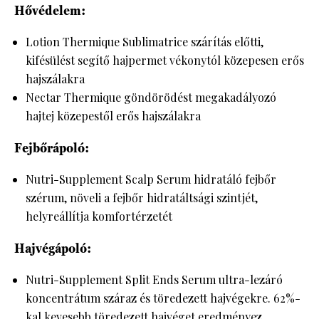
Hővédelem:
Lotion Thermique Sublimatrice szárítás előtti,
kifésülést segítő hajpermet vékonytól közepesen erős
hajszálakra
Nectar Thermique göndörödést megakadályozó
hajtej közepestől erős hajszálakra
Fejbőrápoló:
Nutri-Supplement Scalp Serum hidratáló fejbőr
szérum, növeli a fejbőr hidratáltsági szintjét,
helyreállítja komfortérzetét
Hajvégápoló:
Nutri-Supplement Split Ends Serum ultra-lezáró
koncentrátum száraz és töredezett hajvégekre. 62%-
kal kevesebb töredezett hajvéget eredményez