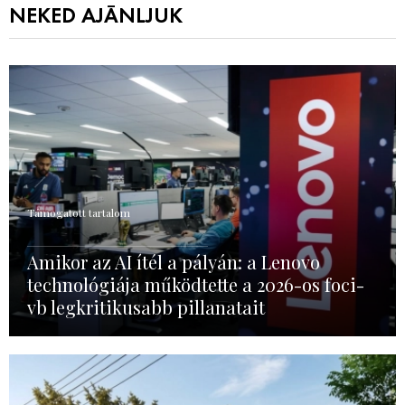
NEKED AJÁNLJUK
Támogatott tartalom
Amikor az AI ítél a pályán: a Lenovo
technológiája működtette a 2026-os foci-
vb legkritikusabb pillanatait