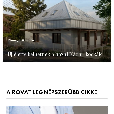
Támogatott tartalom
Új életre kelhetnek a hazai Kádár-kockák
A ROVAT LEGNÉPSZERŰBB CIKKEI