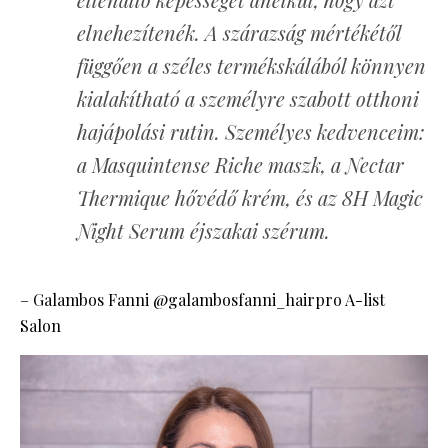
elnehezítenék. A szárazság mértékétől
függően a széles termékskálából könnyen
kialakítható a személyre szabott otthoni
hajápolási rutin. Személyes kedvenceim:
a Masquintense Riche maszk, a Nectar
Thermique hővédő krém, és az 8H Magic
Night Serum éjszakai szérum.
– Galambos Fanni @galambosfanni_hairpro A-list
Salon