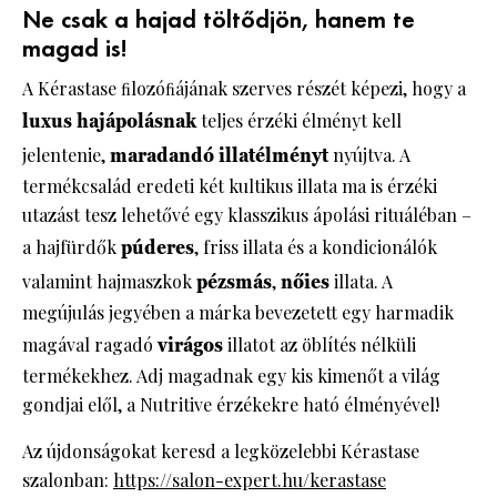
Ne csak a hajad töltődjön, hanem te
magad is!
A Kérastase ﬁlozóﬁájának szerves részét képezi, hogy a
luxus hajápolásnak
teljes érzéki élményt kell
jelentenie,
maradandó illatélményt
nyújtva. A
termékcsalád eredeti két kultikus illata ma is érzéki
utazást tesz lehetővé egy klasszikus ápolási rituáléban –
a hajfürdők
púderes
, friss illata és a kondicionálók
valamint hajmaszkok
pézsmás
,
nőies
illata. A
megújulás jegyében a márka bevezetett egy harmadik
magával ragadó
virágos
illatot az öblítés nélküli
termékekhez. Adj magadnak egy kis kimenőt a világ
gondjai elől, a Nutritive érzékekre ható élményével!
Az újdonságokat keresd a legközelebbi Kérastase
szalonban:
https://salon-expert.hu/kerastase