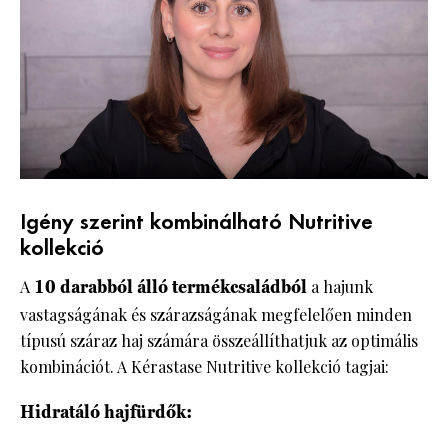
Igény szerint kombinálható Nutritive
kollekció
A
10 darabból álló termékcsaládból
a hajunk
vastagságának és szárazságának megfelelően minden
típusú száraz haj számára összeállíthatjuk az optimális
kombinációt. A Kérastase Nutritive kollekció tagjai:
Hidratáló hajfürdők: