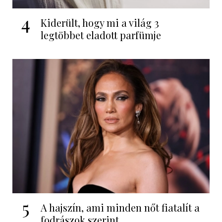
4
Kiderült, hogy mi a világ 3
legtöbbet eladott parfümje
5
A hajszín, ami minden nőt fiatalít a
fodrászok szerint