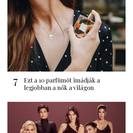
7
Ezt a 10 parfümöt imádják a
legjobban a nők a világon