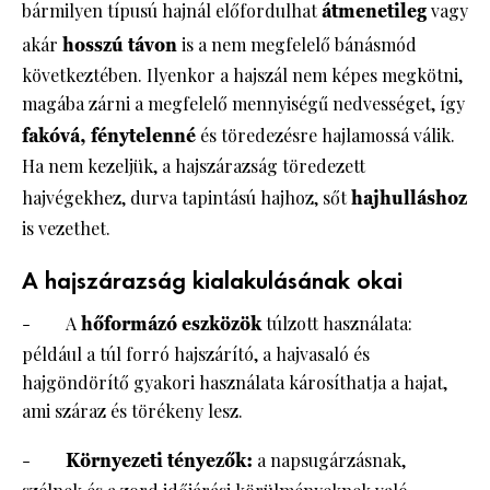
bármilyen típusú hajnál előfordulhat
átmenetileg
vagy
akár
hosszú távon
is a nem megfelelő bánásmód
következtében. Ilyenkor a hajszál nem képes megkötni,
magába zárni a megfelelő mennyiségű nedvességet, így
fakóvá, fénytelenné
és töredezésre hajlamossá válik.
Ha nem kezeljük, a hajszárazság töredezett
hajvégekhez, durva tapintású hajhoz, sőt
hajhulláshoz
is vezethet.
A hajszárazság kialakulásának okai
- A
hőformázó eszközök
túlzott használata:
például a túl forró hajszárító, a hajvasaló és
hajgöndörítő gyakori használata károsíthatja a hajat,
ami száraz és törékeny lesz.
-
Környezeti tényezők:
a napsugárzásnak,