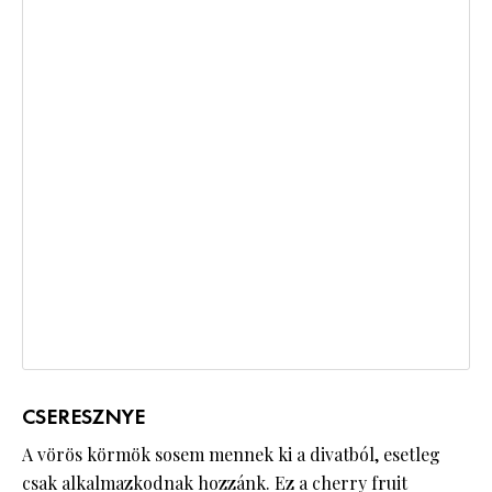
CSERESZNYE
A vörös körmök sosem mennek ki a divatból, esetleg
csak alkalmazkodnak hozzánk. Ez a cherry fruit