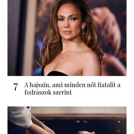
7
A hajszín, ami minden nőt fiatalít a
fodrászok szerint