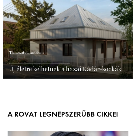
Támogatott tartalom
Új életre kelhetnek a hazai Kádár-kockák
A ROVAT LEGNÉPSZERŰBB CIKKEI