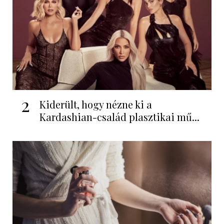
2
Kiderült, hogy nézne ki a
Kardashian-család plasztikai mű...