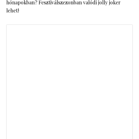
hónapokban? Fesztiválszezonban valódi jolly joker
lehet!