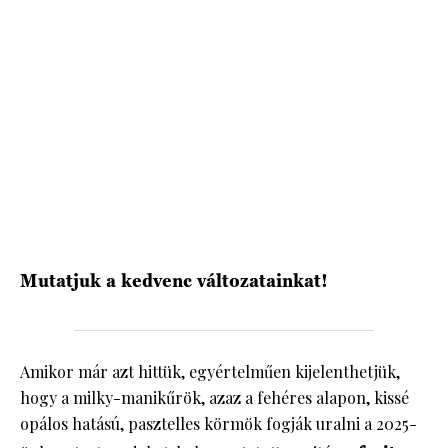
HÍRLEVÉL
Mutatjuk a kedvenc változatainkat!
Amikor már azt hittük, egyértelműen kijelenthetjük,
hogy a milky-manikűrök, azaz a fehéres alapon, kissé
opálos hatású, pasztelles körmök fogják uralni a 2025-