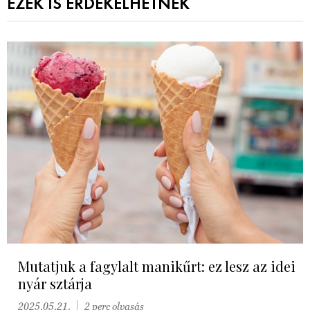
EZEK IS ÉRDEKELHETNEK
Mutatjuk a fagylalt manikűrt: ez lesz az idei
nyár sztárja
2025.05.21.
2 perc olvasás