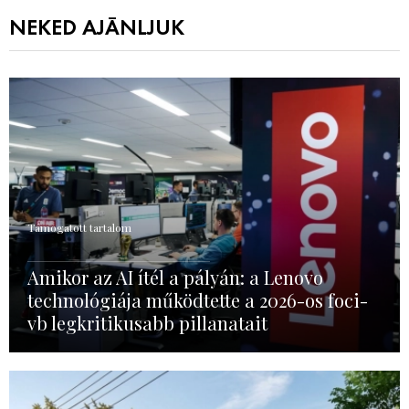
NEKED AJÁNLJUK
Támogatott tartalom
Amikor az AI ítél a pályán: a Lenovo
technológiája működtette a 2026-os foci-
vb legkritikusabb pillanatait