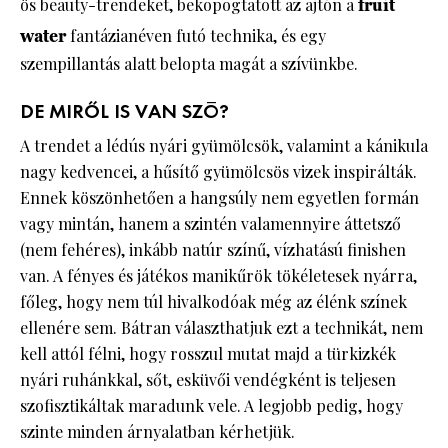
ös beauty-trendeket, bekopogtatott az ajtón a
fruit
water
fantázianéven futó technika, és egy
szempillantás alatt belopta magát a szívünkbe.
DE MIRŐL IS VAN SZÓ?
A trendet a lédús nyári gyümölcsök, valamint a kánikula
nagy kedvencei, a hűsítő gyümölcsös vizek inspirálták.
Ennek köszönhetően a hangsúly nem egyetlen formán
vagy mintán, hanem a szintén valamennyire áttetsző
(nem fehéres), inkább natúr színű, vízhatású finishen
van. A fényes és játékos manikűrök tökéletesek nyárra,
főleg, hogy nem túl hivalkodóak még az élénk színek
ellenére sem. Bátran választhatjuk ezt a technikát, nem
kell attól félni, hogy rosszul mutat majd a türkizkék
nyári ruhánkkal, sőt, esküvői vendégként is teljesen
szofisztikáltak maradunk vele. A legjobb pedig, hogy
szinte minden árnyalatban kérhetjük.