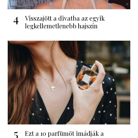
4
Visszajött a divatba az egyik
legkellemetlenebb hajszín
5
Ezt a 10 parfümöt imádják a