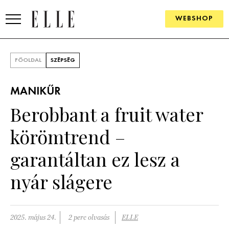
WEBSHOP
DIVAT
FŐOLDAL
SZÉPSÉG
ELLE DIGITAL
MANIKŰR
GOURMET AWARDS
Berobbant a fruit water
SZÉPSÉG
körömtrend –
KULTÚRA
garantáltan ez lesz a
PSZICHÉ
nyár slágere
ÉLETMÓD
2025. május 24.
2 perc olvasás
ELLE
PÁRKAPCSOLAT