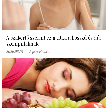
A szakértő szerint ez a titka a hosszú és dús
szempilláknak
2026.08.01.
3 perc olvasás