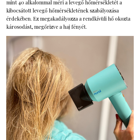
mint 40 alkalommal méri a levegő hőmérsékletét a
kibocsátott levegő hőmérsékletének szabályozása
érdekében. Ez megakadályozza a rendkívüli hő okozta
károsodást, megőrizve a haj fényét.