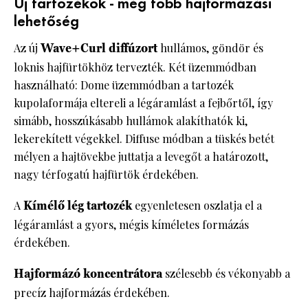
Új tartozékok - még több hajformázási
lehetőség
Az új
Wave+Curl
diffúzort
hullámos, göndör és
loknis hajfürtökhöz tervezték. Két üzemmódban
használható: Dome üzemmódban a tartozék
kupolaformája eltereli a légáramlást a fejbőrtől, így
simább, hosszúkásabb hullámok alakíthatók ki,
lekerekített végekkel. Diffuse módban a tüskés betét
mélyen a hajtövekbe juttatja a levegőt a határozott,
nagy térfogatú hajfürtök érdekében.
A
Kímélő lég tartozék
egyenletesen oszlatja el a
légáramlást a gyors, mégis kíméletes formázás
érdekében.
Hajformázó koncentrátora
szélesebb és vékonyabb a
precíz hajformázás érdekében.