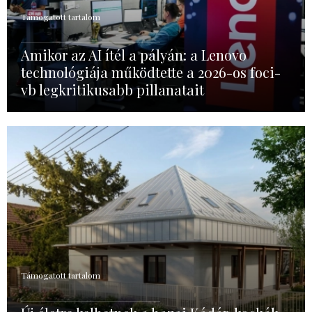
Támogatott tartalom
Amikor az AI ítél a pályán: a Lenovo
technológiája működtette a 2026-os foci-
vb legkritikusabb pillanatait
Támogatott tartalom