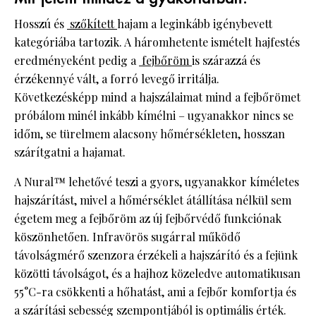
Hosszú és
szőkített
hajam a leginkább igénybevett
kategóriába tartozik. A háromhetente ismételt hajfestés
eredményeként pedig a
fejbőröm
is szárazzá és
érzékennyé vált, a forró levegő irritálja.
Következésképp mind a hajszálaimat mind a fejbőrömet
próbálom minél inkább kímélni – ugyanakkor nincs se
időm, se türelmem alacsony hőmérsékleten, hosszan
szárítgatni a hajamat.
A Nural™ lehetővé teszi a gyors, ugyanakkor kíméletes
hajszárítást, mivel a hőmérséklet átállítása nélkül sem
égetem meg a fejbőröm az új fejbőrvédő funkciónak
köszönhetően. Infravörös sugárral működő
távolságmérő szenzora érzékeli a hajszárító és a fejünk
közötti távolságot, és a hajhoz közeledve automatikusan
55°C-ra csökkenti a hőhatást, ami a fejbőr komfortja és
a szárítási sebesség szempontjából is optimális érték.