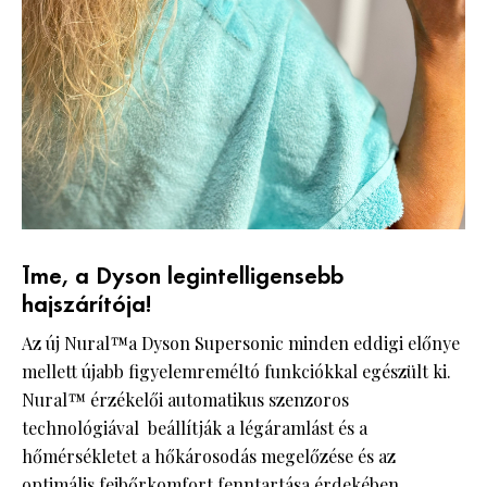
Íme, a Dyson legintelligensebb
hajszárítója!
Az új Nural™a Dyson Supersonic minden eddigi előnye
mellett újabb figyelemreméltó funkciókkal egészült ki.
Nural™ érzékelői automatikus szenzoros
technológiával beállítják a légáramlást és a
hőmérsékletet a hőkárosodás megelőzése és az
optimális fejbőrkomfort fenntartása érdekében.