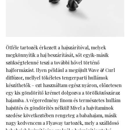
Ötféle tartozék érkezett a hajszárítóval, melyek
megkönnyítik a haj beszárítását, sőt egyik-másik
szükségtelenné teszi a további hővel történő
hajformázást. Ilyen például a megújult Wave & Curl
diffúzor, mellyel tökéletes tengerparti hullámok
készíthetők – ezt használtam egész nyáron, előzetesen
egy kis göndörítő krémet dolgozva a törölközőszáraz
hajamba. A végeredmény finom és természetes hullám
hajsütés és göndörítés nélkül! Mivel a hajvitaminok
szedése következtében rengeteg a babahajam, másik
nagy kedvencem a Flyaway tartozék, mely a szálldosó