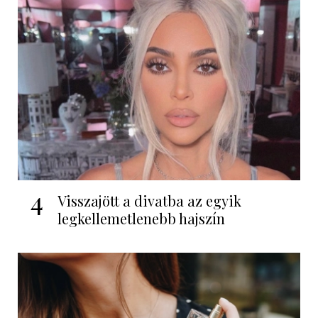
4
Visszajött a divatba az egyik
legkellemetlenebb hajszín