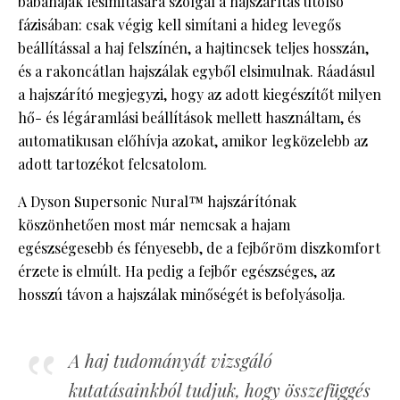
babahajak lesimítására szolgál a hajszárítás utolsó
fázisában: csak végig kell simítani a hideg levegős
beállítással a haj felszínén, a hajtincsek teljes hosszán,
és a rakoncátlan hajszálak egyből elsimulnak. Ráadásul
a hajszárító megjegyzi, hogy az adott kiegészítőt milyen
hő- és légáramlási beállítások mellett használtam, és
automatikusan előhívja azokat, amikor legközelebb az
adott tartozékot felcsatolom.
A Dyson Supersonic Nural™ hajszárítónak
köszönhetően most már nemcsak a hajam
egészségesebb és fényesebb, de a fejbőröm diszkomfort
érzete is elmúlt. Ha pedig a fejbőr egészséges, az
hosszú távon a hajszálak minőségét is befolyásolja.
A haj tudományát vizsgáló
kutatásainkból tudjuk, hogy összefüggés