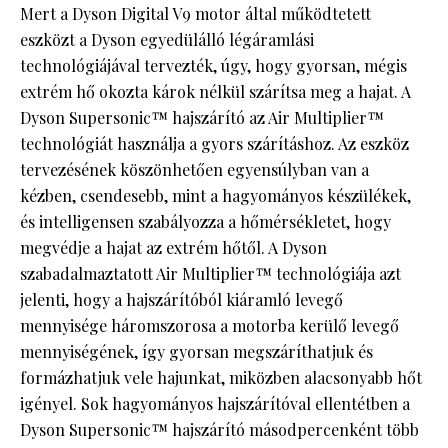
Mert a Dyson Digital V9 motor által működtetett
eszközt a Dyson egyedülálló légáramlási
technológiájával tervezték, úgy, hogy gyorsan, mégis
extrém hő okozta károk nélkül szárítsa meg a hajat. A
Dyson Supersonic™ hajszárító az Air Multiplier™
technológiát használja a gyors szárításhoz. Az eszköz
tervezésének köszönhetően egyensúlyban van a
kézben, csendesebb, mint a hagyományos készülékek,
és intelligensen szabályozza a hőmérsékletet, hogy
megvédje a hajat az extrém hőtől. A Dyson
szabadalmaztatott Air Multiplier™ technológiája azt
jelenti, hogy a hajszárítóból kiáramló levegő
mennyisége háromszorosa a motorba kerülő levegő
mennyiségének, így gyorsan megszáríthatjuk és
formázhatjuk vele hajunkat, miközben alacsonyabb hőt
igényel. Sok hagyományos hajszárítóval ellentétben a
Dyson Supersonic™ hajszárító másodpercenként több