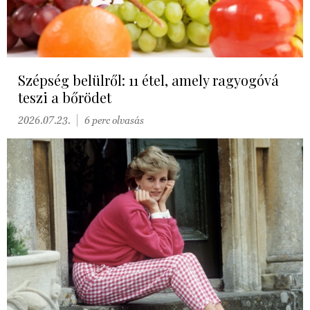
Szépség belülről: 11 étel, amely ragyogóvá
teszi a bőrödet
2026.07.23.
6 perc olvasás