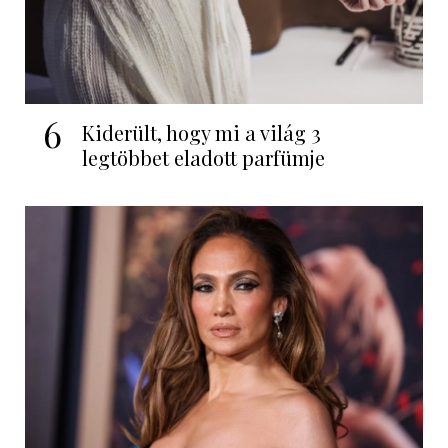
6
Kiderült, hogy mi a világ 3
legtöbbet eladott parfümje