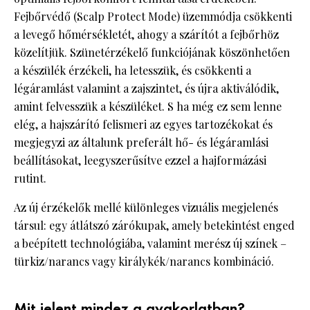
Fejbőrvédő (Scalp Protect Mode) üzemmódja csökkenti
a levegő hőmérsékletét, ahogy a szárítót a fejbőrhöz
közelítjük. Szünetérzékelő funkciójának köszönhetően
a készülék érzékeli, ha letesszük, és csökkenti a
légáramlást valamint a zajszintet, és újra aktiválódik,
amint felvesszük a készüléket. S ha még ez sem lenne
elég, a hajszárító felismeri az egyes tartozékokat és
megjegyzi az általunk preferált hő- és légáramlási
beállításokat, leegyszerűsítve ezzel a hajformázási
rutint.
Az új érzékelők mellé különleges vizuális megjelenés
társul: egy átlátszó zárókupak, amely betekintést enged
a beépített technológiába, valamint merész új színek –
türkiz/narancs vagy királykék/narancs kombináció.
Mit jelent mindez a gyakorlatban?