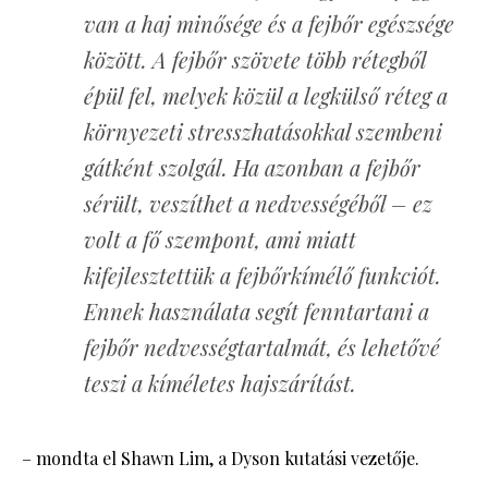
van a haj minősége és a fejbőr egészsége
között. A fejbőr szövete több rétegből
épül fel, melyek közül a legkülső réteg a
környezeti stresszhatásokkal szembeni
gátként szolgál. Ha azonban a fejbőr
sérült, veszíthet a nedvességéből – ez
volt a fő szempont, ami miatt
kifejlesztettük a fejbőrkímélő funkciót.
Ennek használata segít fenntartani a
fejbőr nedvességtartalmát, és lehetővé
teszi a kíméletes hajszárítást.
– mondta el Shawn Lim, a Dyson kutatási vezetője.