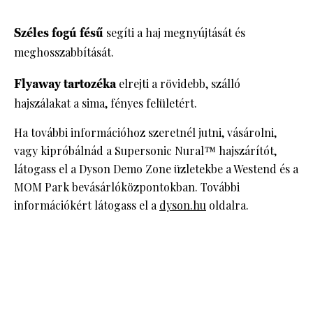
Széles fogú fésű
segíti a haj megnyújtását és
meghosszabbítását.
Flyaway tartozéka
elrejti a rövidebb, szálló
hajszálakat a sima, fényes felületért.
Ha további információhoz szeretnél jutni, vásárolni,
vagy kipróbálnád a Supersonic Nural™ hajszárítót,
látogass el a Dyson Demo Zone üzletekbe a Westend és a
MOM Park bevásárlóközpontokban. További
információkért látogass el a
dyson.hu
oldalra.