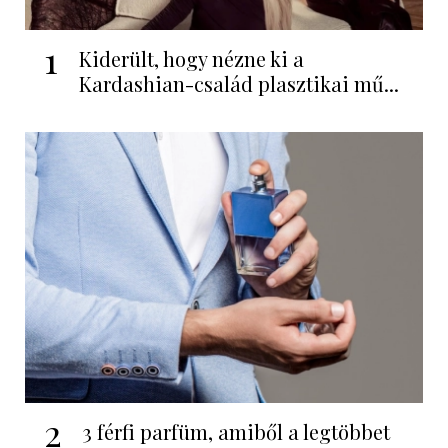
1
Kiderült, hogy nézne ki a
Kardashian-család plasztikai mű...
2
3 férfi parfüm, amiből a legtöbbet