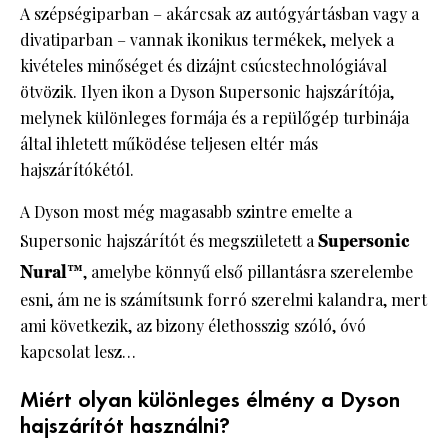
A szépségiparban – akárcsak az autógyártásban vagy a
divatiparban – vannak ikonikus termékek, melyek a
kivételes minőséget és dizájnt csúcstechnológiával
ötvözik. Ilyen ikon a Dyson Supersonic hajszárítója,
melynek különleges formája és a repülőgép turbinája
által ihletett működése teljesen eltér más
hajszárítókétól.
A Dyson most még magasabb szintre emelte a
Supersonic hajszárítót és megszületett a
Supersonic
Nural™
, amelybe könnyű első pillantásra szerelembe
esni, ám ne is számítsunk forró szerelmi kalandra, mert
ami következik, az bizony élethosszig szóló, óvó
kapcsolat lesz…
Miért olyan különleges élmény a Dyson
hajszárítót használni?