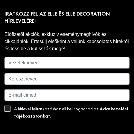
IRATKOZZ FEL AZ ELLE ÉS ELLE DECORATION
HÍRLEVELÉRE!
Előfizetői akciók, exkluzív eseménymeghívók és
cikkajánlók. Értesülj elsőként a velünk kapcsolatos hírekről
és less be a kulisszák mögé!
Adatkezelési
A hírlevél feliratkozáshoz ell kell fogadnod az
tájékoztatónkat
.