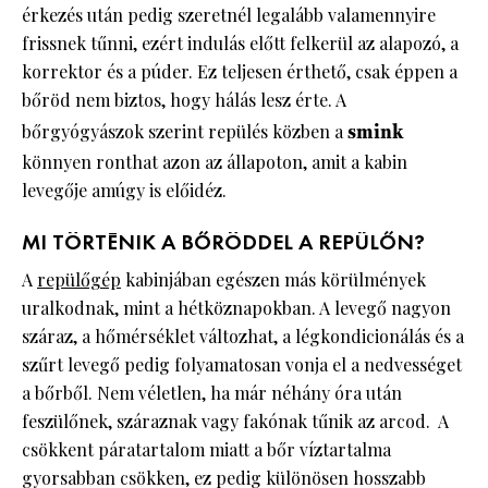
érkezés után pedig szeretnél legalább valamennyire
frissnek tűnni, ezért indulás előtt felkerül az alapozó, a
korrektor és a púder. Ez teljesen érthető, csak éppen a
bőröd nem biztos, hogy hálás lesz érte. A
bőrgyógyászok szerint repülés közben a
smink
könnyen ronthat azon az állapoton, amit a kabin
levegője amúgy is előidéz.
MI TÖRTÉNIK A BŐRÖDDEL A REPÜLŐN?
A
repülőgép
kabinjában egészen más körülmények
uralkodnak, mint a hétköznapokban. A levegő nagyon
száraz, a hőmérséklet változhat, a légkondicionálás és a
szűrt levegő pedig folyamatosan vonja el a nedvességet
a bőrből. Nem véletlen, ha már néhány óra után
feszülőnek, száraznak vagy fakónak tűnik az arcod. A
csökkent páratartalom miatt a bőr víztartalma
gyorsabban csökken, ez pedig különösen hosszabb