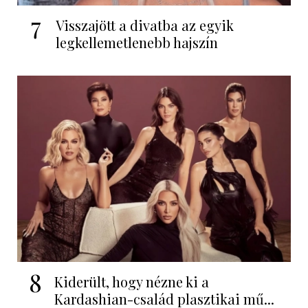
7
Visszajött a divatba az egyik
legkellemetlenebb hajszín
8
Kiderült, hogy nézne ki a
Kardashian-család plasztikai mű...