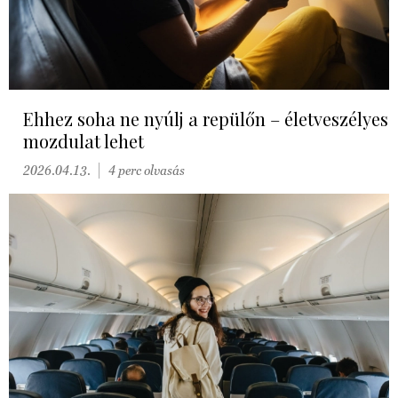
Ehhez soha ne nyúlj a repülőn – életveszélyes
mozdulat lehet
2026.04.13.
4 perc olvasás