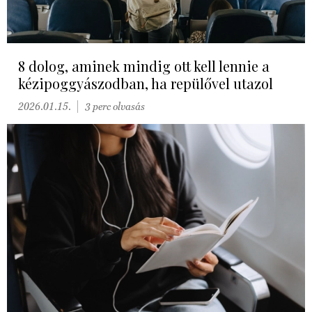
8 dolog, aminek mindig ott kell lennie a
kézipoggyászodban, ha repülővel utazol
2026.01.15.
3 perc olvasás