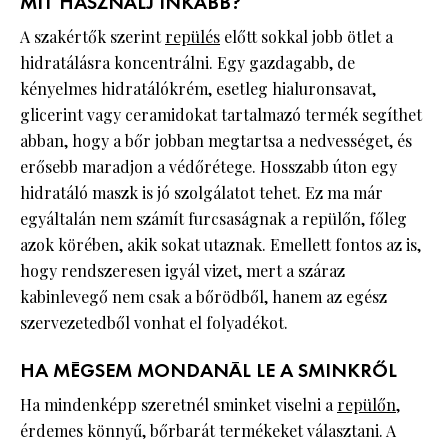
MIT HASZNÁLJ INKÁBB?
A szakértők szerint
repülés
előtt sokkal jobb ötlet a
hidratálásra koncentrálni. Egy gazdagabb, de
kényelmes hidratálókrém, esetleg hialuronsavat,
glicerint vagy ceramidokat tartalmazó termék segíthet
abban, hogy a bőr jobban megtartsa a nedvességet, és
erősebb maradjon a védőrétege. Hosszabb úton egy
hidratáló maszk is jó szolgálatot tehet. Ez ma már
egyáltalán nem számít furcsaságnak a repülőn, főleg
azok körében, akik sokat utaznak. Emellett fontos az is,
hogy rendszeresen igyál vizet, mert a száraz
kabinlevegő nem csak a bőrödből, hanem az egész
szervezetedből vonhat el folyadékot.
HA MÉGSEM MONDANÁL LE A SMINKRŐL
Ha mindenképp szeretnél sminket viselni a
repülőn
,
érdemes könnyű, bőrbarát termékeket választani. A