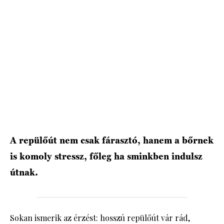
HÍRLEVÉL
A repülőút nem csak fárasztó, hanem a bőrnek
is komoly stressz, főleg ha sminkben indulsz
útnak.
Sokan ismerik az érzést: hosszú repülőút vár rád,