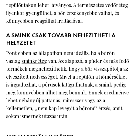
repülőutakon lehet látványos. A természetes védőréteg
ilyenkor gyengülhet, a bőr érzékenyebbé válhat, és
könnyebben reagálhat irritációval.
A SMINK CSAK TOVÁBB NEHEZÍTHETI A
HELYZETET
Pont ebben az állapotban nem ideális, ha a bőrön
vastag
sminkréteg
van. Az alapozó, a púder és más fedő
termékek megnehezíthetik, hogy a bőr visszapótolja az
elveszített nedvességet. Mivel a repülőn a hőmérséklet
is ingadozhat, a pórusok kitágulhatnak, a smink pedig
még könnyebben ülhet meg bennük. Ennek eredménye
lehet néhány új pattanás, mitesszer vagy az a
kellemetlen, „nem kap levegőt a bőröm” érzés, amit
sokan ismernek utazás után.