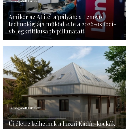
Támogatott tartalom
Amikor az AI ítél a pályán: a Lenovo
technológiája működtette a 2026-os foci-
vb legkritikusabb pillanatait
Támogatott tartalom
Új életre kelhetnek a hazai Kádár-kockák