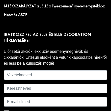
JÁTÉKSZABÁLYZAT a „ELLE x Tweezerman” nyereményjátékhoz
Hirdetési ÁSZF
IRATKOZZ FEL AZ ELLE ÉS ELLE DECORATION
HÍRLEVELÉRE!
Előfizetői akciók, exkluzív eseménymeghívók és
cikkajánlók. Értesülj elsőként a velünk kapcsolatos hírekről
és less be a kulisszák mögé!