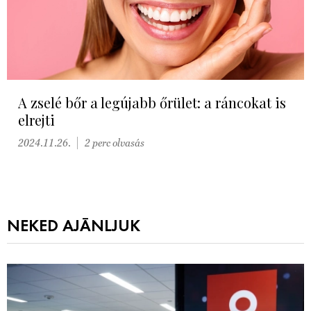
A zselé bőr a legújabb őrület: a ráncokat is
elrejti
2024.11.26.
2 perc olvasás
NEKED AJÁNLJUK