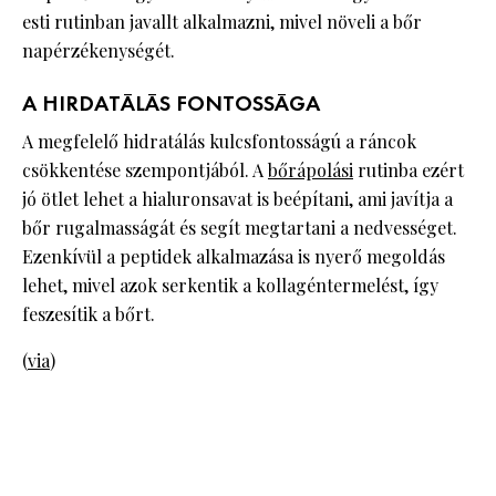
esti rutinban javallt alkalmazni, mivel növeli a bőr
napérzékenységét.
A HIRDATÁLÁS FONTOSSÁGA
A megfelelő hidratálás kulcsfontosságú a ráncok
csökkentése szempontjából. A
bőrápolási
rutinba ezért
jó ötlet lehet a hialuronsavat is beépítani, ami javítja a
bőr rugalmasságát és segít megtartani a nedvességet.
Ezenkívül a peptidek alkalmazása is nyerő megoldás
lehet, mivel azok serkentik a kollagéntermelést, így
feszesítik a bőrt.
(
via
)