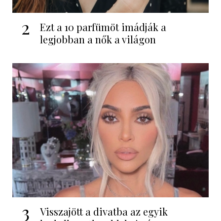
2
Ezt a 10 parfümöt imádják a
legjobban a nők a világon
3
Visszajött a divatba az egyik