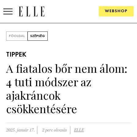
WEBSHOP
DIVAT
FŐOLDAL
SZÉPSÉG
ELLE DIGITAL
TIPPEK
GOURMET AWARDS
A fiatalos bőr nem álom:
SZÉPSÉG
4 tuti módszer az
KULTÚRA
ajakráncok
PSZICHÉ
csökkentésére
ÉLETMÓD
2025. január 17.
2 perc olvasás
ELLE
PÁRKAPCSOLAT