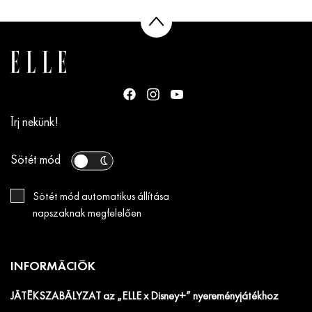
Írj nekünk!
Sötét mód
Sötét mód automatikus állítása
napszaknak megfelelően
INFORMÁCIÓK
JÁTÉKSZABÁLYZAT az „ELLE x Disney+” nyereményjátékhoz