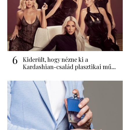
6
Kiderült, hogy nézne ki a
Kardashian-család plasztikai mű...