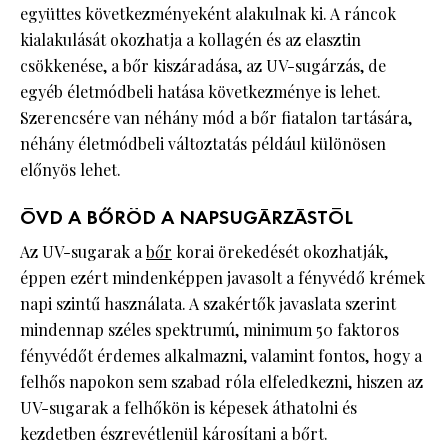
együttes következményeként alakulnak ki. A ráncok
kialakulását okozhatja a kollagén és az elasztin
csökkenése, a bőr kiszáradása, az UV-sugárzás, de
egyéb életmódbeli hatása következménye is lehet.
Szerencsére van néhány mód a bőr fiatalon tartására,
néhány életmódbeli változtatás például különösen
előnyös lehet.
ÓVD A BŐRÖD A NAPSUGÁRZÁSTÓL
Az UV-sugarak a
bőr
korai örekedését okozhatják,
éppen ezért mindenképpen javasolt a fényvédő krémek
napi szintű használata. A szakértők javaslata szerint
mindennap széles spektrumú, minimum 50 faktoros
fényvédőt érdemes alkalmazni, valamint fontos, hogy a
felhős napokon sem szabad róla elfeledkezni, hiszen az
UV-sugarak a felhőkön is képesek áthatolni és
kezdetben észrevétlenül károsítani a bőrt.