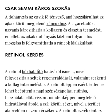
CSAK SEMMI KÁROS SZOKÁS
A dohányzás az egyik fő tényező, ami hozzájárulhat az
ajkak körül megjelenő
ráncokhoz
. A cigarettafüst
ugyanis károsíthatja a kollagén és elasztin termelést,
emellett az ajkak dohányzás közbeni folyamatos
mozgása is felgyorsíthatja a ráncok kialakulását.
RETINOL KÉRDÉS
A retinol
bőrfiatalító
hatásáról ismert, mivel
felgyorsítja a sejtek regenerálódását, valamint serkenti
a kollagéntermelést is. A retinolt éppen ezért érdemes
lehet beépíteni a napi szépségápolási rutinba,
használata előtt viszont mindenképpen megfelelő
hidratálóval ápold a száj körüli részt, mivel a terület
alapvetően nagyon érzékeny. A retinolt egyébként az