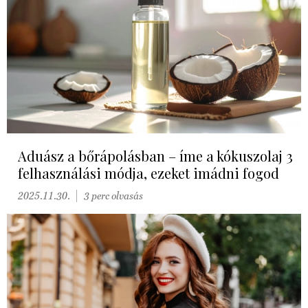
Aduász a bőrápolásban – íme a kókuszolaj 3
felhasználási módja, ezeket imádni fogod
2025.11.30.
3 perc olvasás