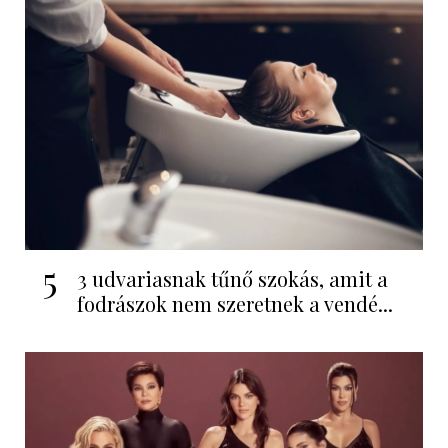
5
3 udvariasnak tűnő szokás, amit a
fodrászok nem szeretnek a vendé...