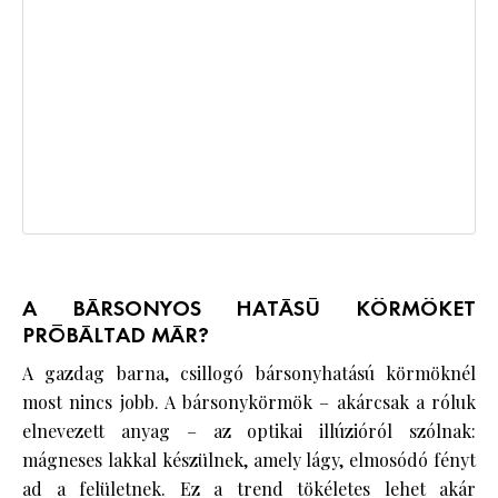
A BÁRSONYOS HATÁSÚ KÖRMÖKET
PRÓBÁLTAD MÁR?
A gazdag barna, csillogó bársonyhatású körmöknél
most nincs jobb. A bársonykörmök – akárcsak a róluk
elnevezett anyag – az optikai illúzióról szólnak:
mágneses lakkal készülnek, amely lágy, elmosódó fényt
ad a felületnek. Ez a trend tökéletes lehet akár