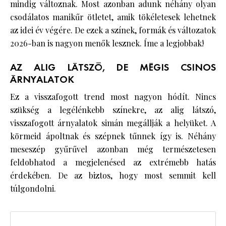
mindig változnak. Most azonban adunk néhány olyan
csodálatos manikűr ötletet, amik tökéletesek lehetnek
az idei év végére. De ezek a színek, formák és változatok
2026-ban is nagyon menők lesznek. Íme a legjobbak!
AZ ALIG LÁTSZÓ, DE MÉGIS CSINOS
ÁRNYALATOK
Ez a visszafogott trend most nagyon hódít. Nincs
szükség a legélénkebb színekre, az alig látszó,
visszafogott árnyalatok simán megállják a helyüket. A
körmeid ápoltnak és szépnek tűnnek így is. Néhány
meseszép gyűrűvel azonban még természetesen
feldobhatod a megjelenésed az extrémebb hatás
érdekében. De az biztos, hogy most semmit kell
túlgondolni.