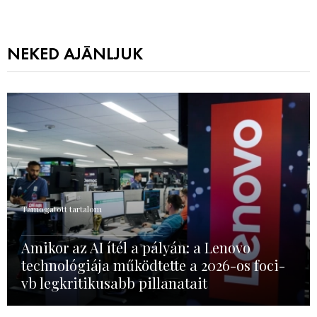
NEKED AJÁNLJUK
Támogatott tartalom
Amikor az AI ítél a pályán: a Lenovo
technológiája működtette a 2026-os foci-
vb legkritikusabb pillanatait