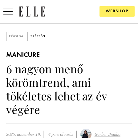
WEBSHOP
DIVAT
FŐOLDAL
SZÉPSÉG
ELLE DIGITAL
MANICURE
GOURMET AWARDS
6 nagyon menő
SZÉPSÉG
körömtrend, ami
KULTÚRA
tökéletes lehet az év
PSZICHÉ
végére
ÉLETMÓD
PÁRKAPCSOLAT
2025. november 19.
4 perc olvasás
Gerber Bianka