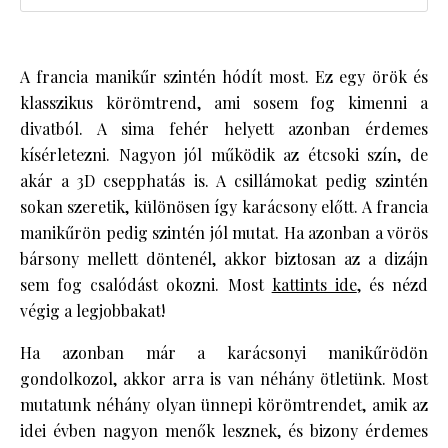
A francia manikűr szintén hódít most. Ez egy örök és
klasszikus körömtrend, ami sosem fog kimenni a
divatból. A sima fehér helyett azonban érdemes
kísérletezni. Nagyon jól működik az étcsoki szín, de
akár a 3D csepphatás is. A csillámokat pedig szintén
sokan szeretik, különösen így karácsony előtt. A francia
manikűrön pedig szintén jól mutat. Ha azonban a vörös
bársony mellett döntenél, akkor biztosan az a dizájn
sem fog csalódást okozni. Most
kattints ide
, és nézd
végig a legjobbakat!
Ha azonban már a karácsonyi manikűrödön
gondolkozol, akkor arra is van néhány ötletünk. Most
mutatunk néhány olyan ünnepi körömtrendet, amik az
idei évben nagyon menők lesznek, és bizony érdemes