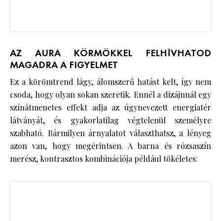
AZ AURA KÖRMÖKKEL FELHÍVHATOD
MAGADRA A FIGYELMET
Ez a körömtrend lágy, álomszerű hatást kelt, így nem
csoda, hogy olyan sokan szeretik. Ennél a dizájnnál egy
színátmenetes effekt adja az úgynevezett energiatér
látványát, és gyakorlatilag végtelenül személyre
szabható. Bármilyen árnyalatot választhatsz, a lényeg
azon van, hogy megérintsen. A barna és rózsaszín
merész, kontrasztos kombinációja például tökéletes: