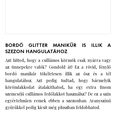
BORDÓ GLITTER MANIKŰR IS ILLIK A
SZEZON HANGULATÁHOZ
Azt hitted, hogy a csillámos körmök csak nyárra vagy
az ünnepekre valók? Gondold át! Ez a rövid, fénylő
bordó manikűr tökéletesen illik az ősz és a tél
hangulatához. Azt pedig tudtad, hogy bármelyik
körömlakkodat átalakíthatod, ha egy extra finom
szemcséjű csillámos fedőlakkot használsz? De ez a szín
egyértelműen remek ebben a szezonban. Aranyszínű
gyűrűkkel pedig kicsit még pluszban feldobhatod.