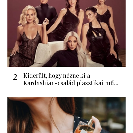
2
Kiderült, hogy nézne ki a
Kardashian-család plasztikai mű...