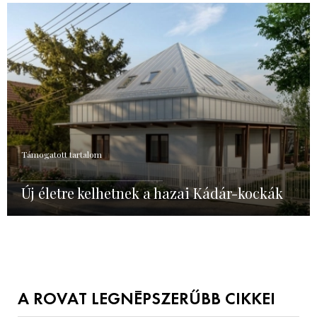
Támogatott tartalom
Új életre kelhetnek a hazai Kádár-kockák
A ROVAT LEGNÉPSZERŰBB CIKKEI