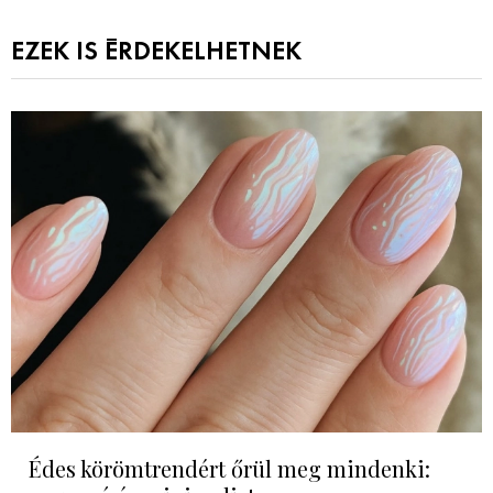
EZEK IS ÉRDEKELHETNEK
Édes körömtrendért őrül meg mindenki: