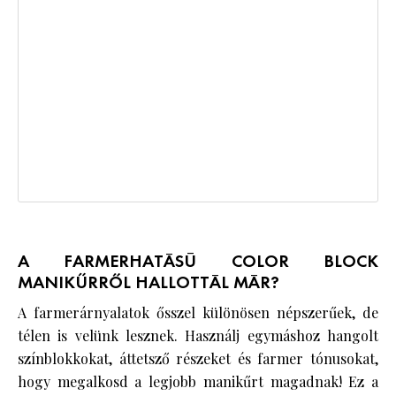
A FARMERHATÁSÚ COLOR BLOCK
MANIKŰRRŐL HALLOTTÁL MÁR?
A farmerárnyalatok ősszel különösen népszerűek, de
télen is velünk lesznek. Használj egymáshoz hangolt
színblokkokat, áttetsző részeket és farmer tónusokat,
hogy megalkosd a legjobb manikűrt magadnak! Ez a