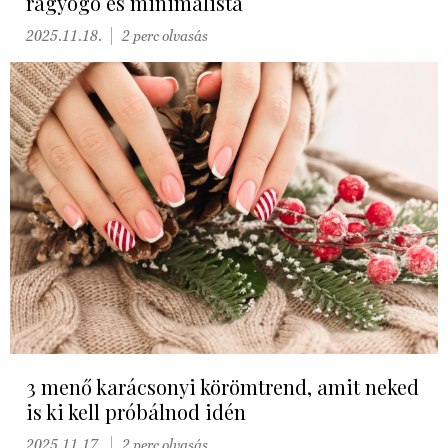
ragyogó és minimalista
2025.11.18.
2 perc olvasás
3 menő karácsonyi körömtrend, amit neked
is ki kell próbálnod idén
2025.11.17.
2 perc olvasás