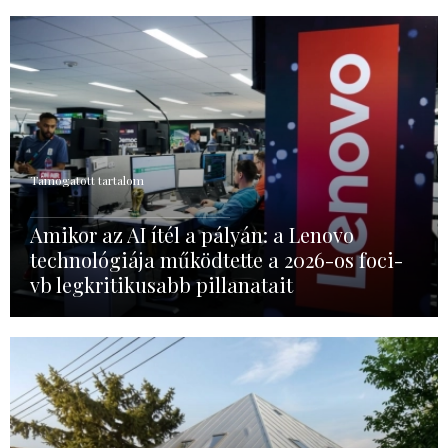
Támogatott tartalom
Amikor az AI ítél a pályán: a Lenovo
technológiája működtette a 2026-os foci-
vb legkritikusabb pillanatait