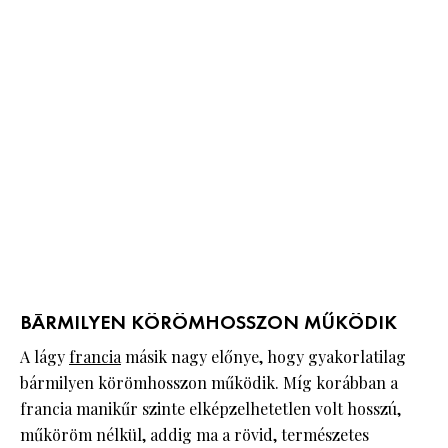
BÁRMILYEN KÖRÖMHOSSZON MŰKÖDIK
A lágy
francia
másik nagy előnye, hogy gyakorlatilag
bármilyen körömhosszon működik. Míg korábban a
francia manikűr szinte elképzelhetetlen volt hosszú,
műköröm nélkül, addig ma a rövid, természetes