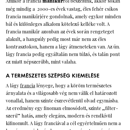
Amikor a francia
manikűr
ről beszélünk, akkor sokan
még mindig a 2000-es évek vastag, éles fehér csíkos
francia manikűrjére gondolnak, amely egykor minden
bál és különleges alkalom kötelező kelléke volt. A
francia manikűr azonban az évek során rengeteget
alakult, a hangsúly pedig most már nem az éles
kontrasztokon, hanem a lágy átmeneteken van. Az ún.
lágy francia pedig egyáltalán nem túlzó, és talán pont
ez miatt népszerűbb, mint valaha.
A TERMÉSZETES SZÉPSÉG KIEMELÉSE
A lágy
francia
lényege, hogy a köröm természetes
árnyalata és a világosabb vég nem válik el határozott
vonallal, hanem szinte észrevétlenül olvad egymásba.
Az eredmény egy finoman elmosódott, szinte „filter-
szerű” hatás, amely elegáns, modern és rendkívül
kifinomult. A lágy franciával a cél egyértelműen nem a