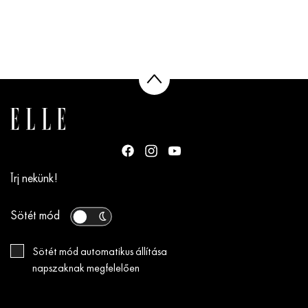
Írj nekünk!
Sötét mód
Sötét mód automatikus állítása
napszaknak megfelelően