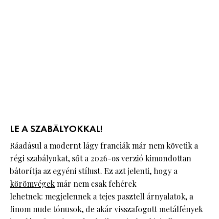
LE A SZABÁLYOKKAL!
Ráadásul a modernt lágy franciák már nem követik a
régi szabályokat, sőt a 2026-os verzió kimondottan
bátorítja az egyéni stílust. Ez azt jelenti, hogy a
körömvégek
már nem csak fehérek
lehetnek: megjelennek a tejes pasztell árnyalatok, a
finom nude tónusok, de akár visszafogott metálfények