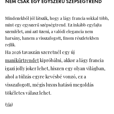
NEM CSAK EGY EGYSZERŰ SZÉPSÉGTREND
Mindezekből jól látszik, hogy a lágy francia sokkal több,
mint egy egyszerű szépségtrend. Ez inkább egyfajta
szemlélet, ami azt üzeni, a valódi elegancia nem
harsány, hanem a visszafogott, finom részletekben
rejlik.
Ha 2026 tavaszán szeretnél egy új
manikűrtrendet
kipróbálni, akkor a lágy francia
igazi jolly joker lehet, hiszen egy olyan világban,
ahol a túlzás egyre kevésbé vonzó, ez a
visszafogott, mégis luxus hatású megoldás
tökéletes válasz lehet.
(
via
)