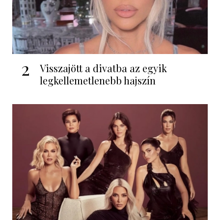
2
Visszajött a divatba az egyik
legkellemetlenebb hajszín