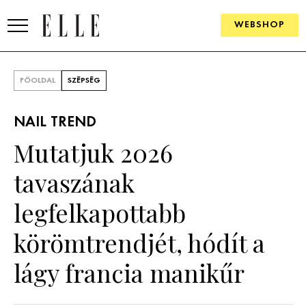
WEBSHOP
DIVAT
FŐOLDAL
SZÉPSÉG
ELLE DIGITAL
NAIL TREND
GOURMET AWARDS
Mutatjuk 2026
SZÉPSÉG
tavaszának
KULTÚRA
legfelkapottabb
PSZICHÉ
körömtrendjét, hódít a
lágy francia manikűr
ÉLETMÓD
PÁRKAPCSOLAT