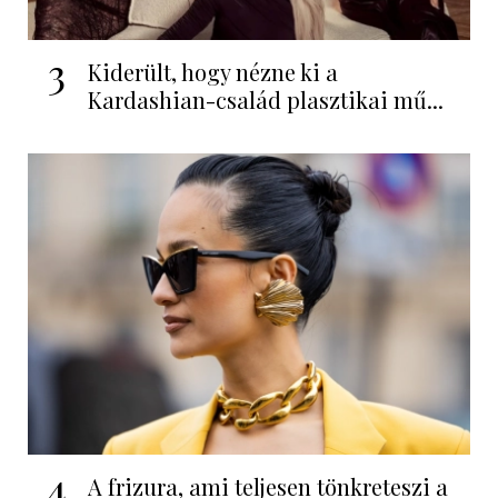
3
Kiderült, hogy nézne ki a
Kardashian-család plasztikai mű...
4
A frizura, ami teljesen tönkreteszi a