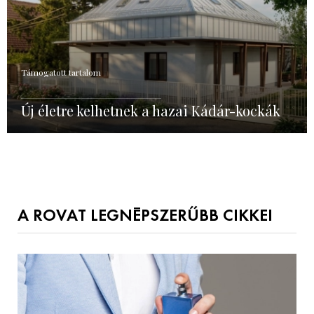
Támogatott tartalom
Új életre kelhetnek a hazai Kádár-kockák
A ROVAT LEGNÉPSZERŰBB CIKKEI