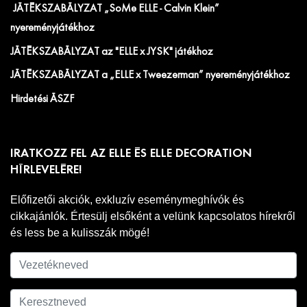
JÁTÉKSZABÁLYZAT „SoMe ELLE - Calvin Klein”
nyereményjátékhoz
JÁTÉKSZABÁLYZAT az "ELLE x JYSK" játékhoz
JÁTÉKSZABÁLYZAT a „ELLE x Tweezerman” nyereményjátékhoz
Hirdetési ÁSZF
IRATKOZZ FEL AZ ELLE ÉS ELLE DECORATION
HÍRLEVELÉRE!
Előfizetői akciók, exkluzív eseménymeghívók és
cikkajánlók. Értesülj elsőként a velünk kapcsolatos hírekről
és less be a kulisszák mögé!