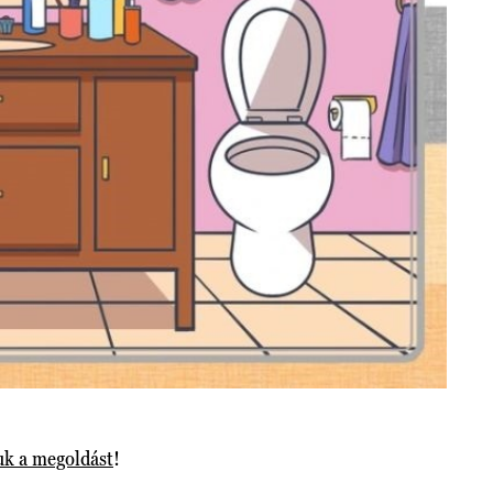
uk a megoldást
!