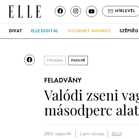
HÍRLEVÉL
DIVAT
ELLE DIGITAL
GOURMET AWARDS
SZÉPSÉG
FŐOLDAL
PSZICHÉ
FELADVÁNY
Valódi zseni va
másodperc alat
2024. május 04.
1 perc olvasás
ELLE