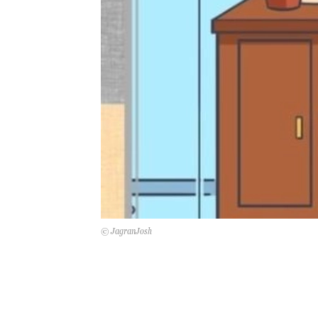
© JagranJosh