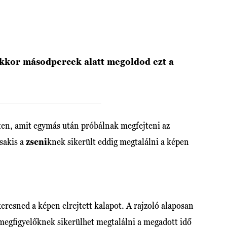
kkor másodpercek alatt megoldod ezt a
ten, amit egymás után próbálnak megfejteni az
csakis a
zseni
knek sikerült eddig megtalálni a képen
keresned a képen elrejtett kalapot. A rajzoló alaposan
 megfigyelőknek sikerülhet megtalálni a megadott idő