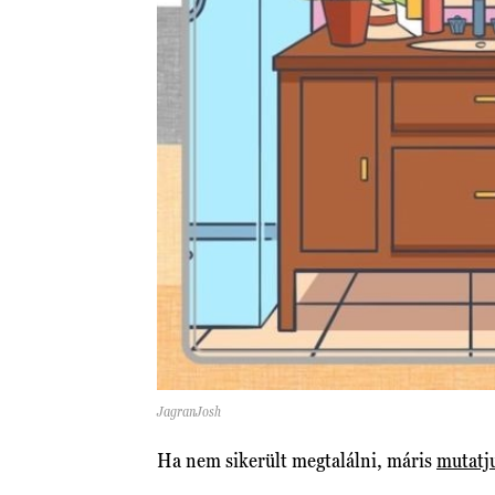
JagranJosh
Ha nem sikerült megtalálni, máris
mutatj