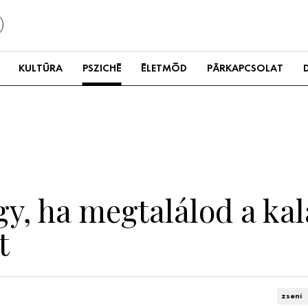
KULTÚRA
PSZICHÉ
ÉLETMÓD
PÁRKAPCSOLAT
gy, ha megtalálod a ka
t
zseni