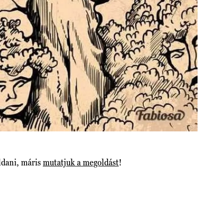
oldani, máris
mutatjuk a megoldást
!