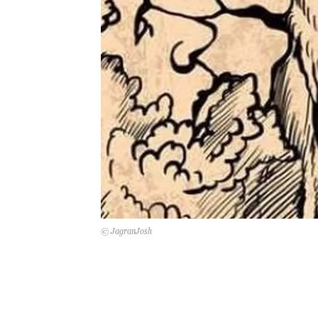
© JagranJosh