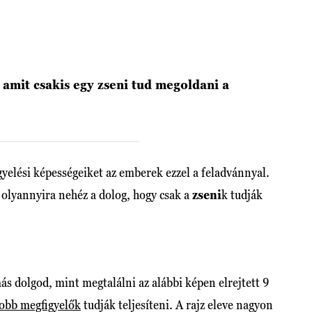
 amit csakis egy zseni tud megoldani a
gyelési képességeiket az emberek ezzel a feladvánnyal.
 olyannyira nehéz a dolog, hogy csak a
zseni
k tudják
ás dolgod, mint megtalálni az alábbi képen elrejtett 9
jobb megfigyelők
tudják teljesíteni. A rajz eleve nagyon