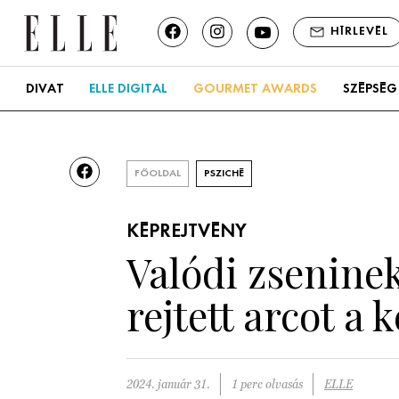
HÍRLEVÉL
DIVAT
ELLE DIGITAL
GOURMET AWARDS
SZÉPSÉG
FŐOLDAL
PSZICHÉ
KÉPREJTVÉNY
Valódi zseninek
rejtett arcot a
2024. január 31.
1 perc olvasás
ELLE