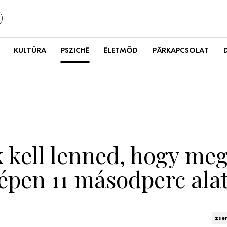
KULTÚRA
PSZICHÉ
ÉLETMÓD
PÁRKAPCSOLAT
 kell lenned, hogy meg
 képen 11 másodperc alat
zsen