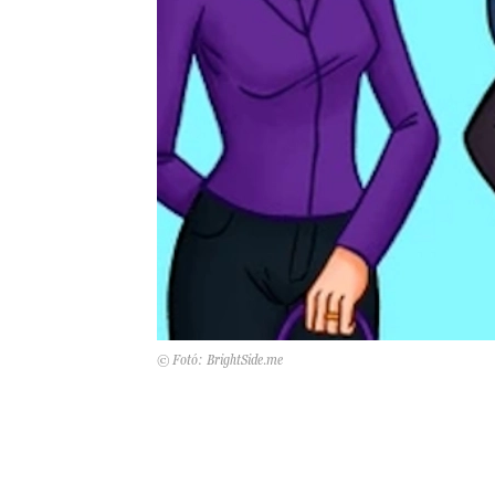
© Fotó: BrightSide.me