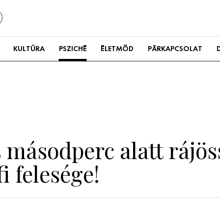
KULTÚRA
PSZICHÉ
ÉLETMÓD
PÁRKAPCSOLAT
5 másodperc alatt rájös
i felesége!