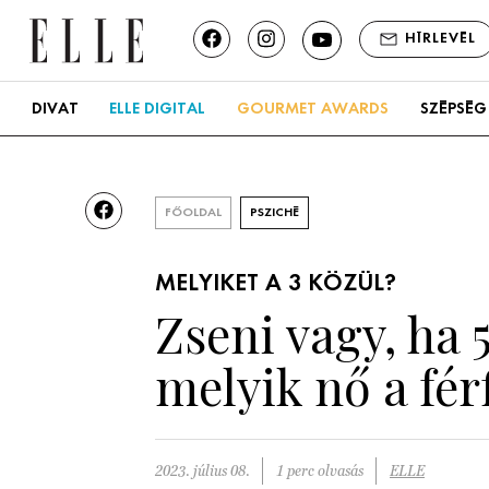
HÍRLEVÉL
DIVAT
ELLE DIGITAL
GOURMET AWARDS
SZÉPSÉG
FŐOLDAL
PSZICHÉ
MELYIKET A 3 KÖZÜL?
Zseni vagy, ha 
melyik nő a férf
2023. július 08.
1 perc olvasás
ELLE