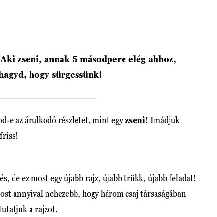
. Aki zseni, annak 5 másodperc elég ahhoz,
 hagyd, hogy sürgessünk!
d-e az árulkodó részletet, mint egy
zseni
! Imádjuk
friss!
s, de ez most egy újabb rajz, újabb trükk, újabb feladat!
 most annyival nehezebb, hogy három csaj társaságában
utatjuk a rajzot.