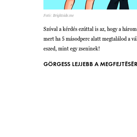
Fotó: Brightside.me
Szóval a kérdés ezúttal is az, hogy a három
mert ha 5 másodperc alatt megtalálod a vál
eszed, mint egy zseninek!
GÖRGESS LEJJEBB A MEGFEJTÉSÉR