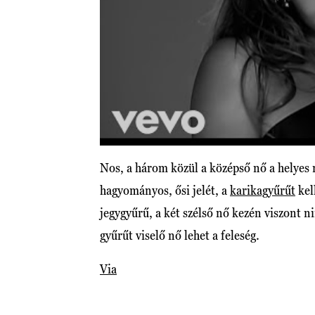
Nos, a három közül a középső nő a helyes 
hagyományos, ősi jelét, a
karikagyűrűt
kell
jegygyűrű, a két szélső nő kezén viszont n
gyűrűt viselő nő lehet a feleség.
Via