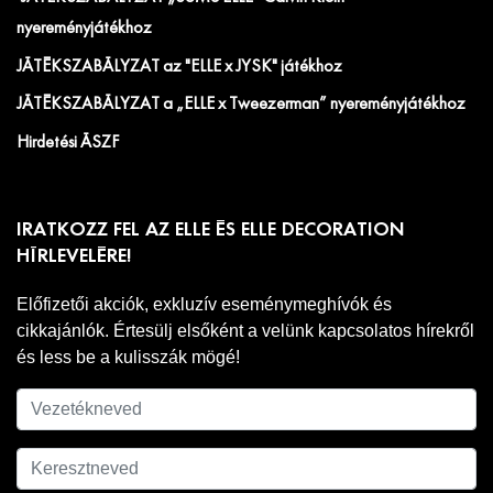
nyereményjátékhoz
JÁTÉKSZABÁLYZAT az "ELLE x JYSK" játékhoz
JÁTÉKSZABÁLYZAT a „ELLE x Tweezerman” nyereményjátékhoz
Hirdetési ÁSZF
IRATKOZZ FEL AZ ELLE ÉS ELLE DECORATION
HÍRLEVELÉRE!
Előfizetői akciók, exkluzív eseménymeghívók és
cikkajánlók. Értesülj elsőként a velünk kapcsolatos hírekről
és less be a kulisszák mögé!