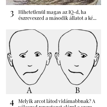
3
Hihetetlenül magas az IQ-d, ha
észreveszed a második állatot a ké...
4
Melyik arcot látod vidámabbnak? A
válaszod rengeteget elárul a szem...