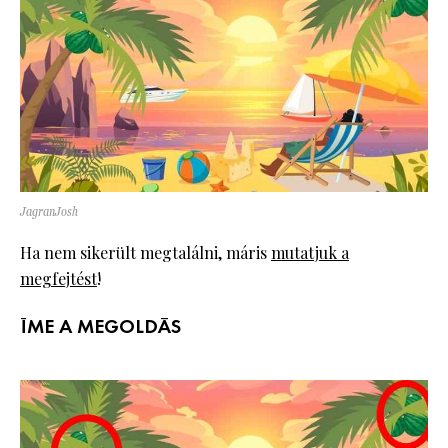
JagranJosh
Ha nem sikerült megtalálni, máris
mutatjuk a
megfejtést
!
ÍME A MEGOLDÁS