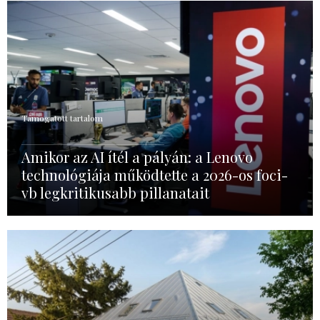
Támogatott tartalom
Amikor az AI ítél a pályán: a Lenovo
technológiája működtette a 2026-os foci-
vb legkritikusabb pillanatait