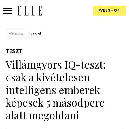
WEBSHOP
DIVAT
FŐOLDAL
PSZICHÉ
ELLE DIGITAL
TESZT
GOURMET AWARDS
Villámgyors IQ-teszt:
SZÉPSÉG
csak a kivételesen
KULTÚRA
intelligens emberek
PSZICHÉ
képesek 5 másodperc
alatt megoldani
ÉLETMÓD
PÁRKAPCSOLAT