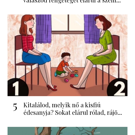
5
Kitalálod, melyik nő a kisfiú
édesanyja? Sokat elárul rólad, rájö...