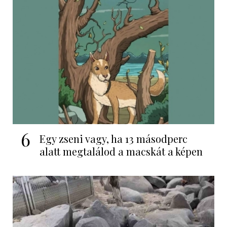
6
Egy zseni vagy, ha 13 másodperc
alatt megtalálod a macskát a képen