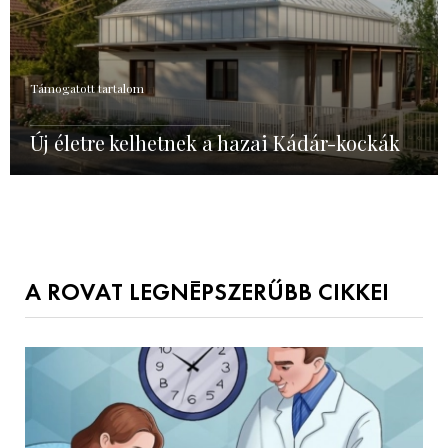
Támogatott tartalom
Új életre kelhetnek a hazai Kádár-kockák
A ROVAT LEGNÉPSZERŰBB CIKKEI