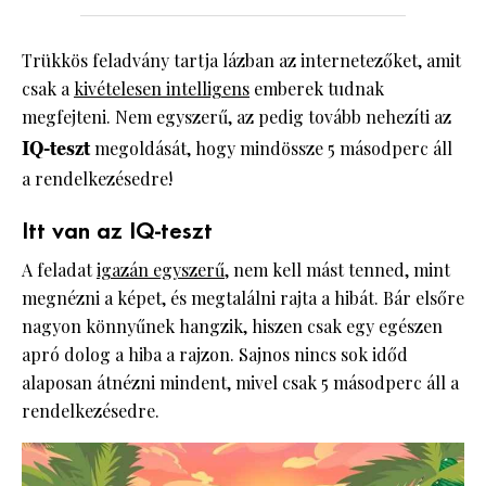
Trükkös feladvány tartja lázban az internetezőket, amit
csak a
kivételesen intelligens
emberek tudnak
megfejteni. Nem egyszerű, az pedig tovább nehezíti az
IQ-teszt
megoldását, hogy mindössze 5 másodperc áll
a rendelkezésedre!
Itt van az IQ-teszt
A feladat
igazán egyszerű
, nem kell mást tenned, mint
megnézni a képet, és megtalálni rajta a hibát. Bár elsőre
nagyon könnyűnek hangzik, hiszen csak egy egészen
apró dolog a hiba a rajzon. Sajnos nincs sok időd
alaposan átnézni mindent, mivel csak 5 másodperc áll a
rendelkezésedre.