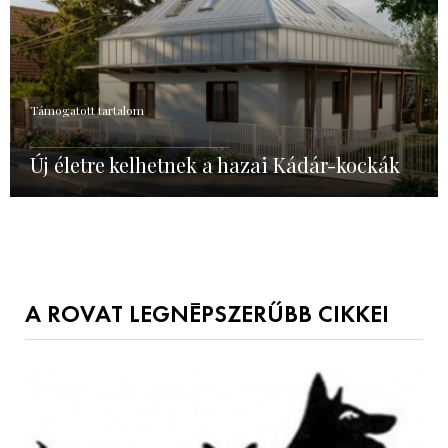
Támogatott tartalom
Új életre kelhetnek a hazai Kádár-kockák
A ROVAT LEGNÉPSZERŰBB CIKKEI