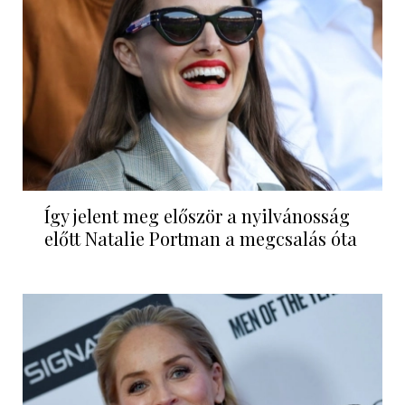
Így jelent meg először a nyilvánosság
előtt Natalie Portman a megcsalás óta