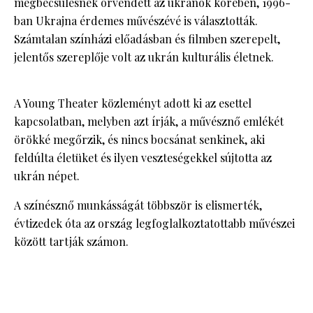
megbecsülésnek örvendett az ukránok körében, 1996-
ban Ukrajna érdemes művészévé is választották.
Számtalan színházi előadásban és filmben szerepelt,
jelentős szereplője volt az ukrán kulturális életnek.
A Young Theater közleményt adott ki az esettel
kapcsolatban, melyben azt írják, a művésznő emlékét
örökké megőrzik, és nincs bocsánat senkinek, aki
feldúlta életüket és ilyen veszteségekkel sújtotta az
ukrán népet.
A színésznő munkásságát többször is elismerték,
évtizedek óta az ország legfoglalkoztatottabb művészei
között tartják számon.