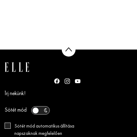
Írj nekünk!
Sötét mód
Sötét mód automatikus állítása
napszaknak megfelelően