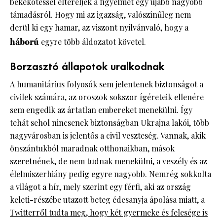
békekötéssel eltereljék a figyelmet egy újabb nagyobb
támadásról. Hogy mi az igazság, valószínűleg nem
derül ki egy hamar, az viszont nyilvánvaló, hogy a
háború
egyre több áldozatot követel.
Borzasztó állapotok uralkodnak
A humanitárius folyosók sem jelentenek biztonságot a
civilek számára, az oroszok sokszor ígéreteik ellenére
sem engedik az ártatlan embereket menekülni. Így
tehát sehol nincsenek biztonságban Ukrajna lakói, több
nagyvárosban is jelentős a civil veszteség. Vannak, akik
önszántukból maradnak otthonaikban, mások
szeretnének, de nem tudnak menekülni, a veszély és az
élelmiszerhiány pedig egyre nagyobb. Nemrég sokkolta
a világot a hír, mely szerint egy férfi, aki az ország
keleti-részébe utazott beteg édesanyja ápolása miatt, a
Twitterről tudta meg, hogy két gyermeke és felesége is