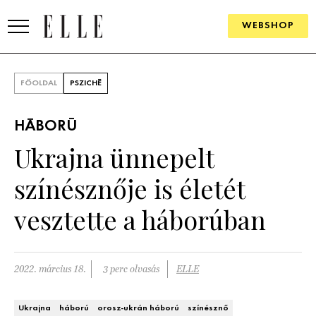
WEBSHOP
DIVAT
FŐOLDAL
PSZICHÉ
ELLE DIGITAL
HÁBORÚ
GOURMET AWARDS
Ukrajna ünnepelt
SZÉPSÉG
színésznője is életét
KULTÚRA
vesztette a háborúban
PSZICHÉ
2022. március 18.
3 perc olvasás
ELLE
ÉLETMÓD
PÁRKAPCSOLAT
Ukrajna
háború
orosz-ukrán háború
színésznő