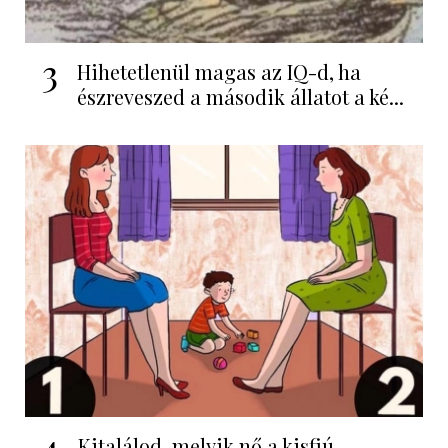
3
Hihetetlenül magas az IQ-d, ha
észreveszed a második állatot a ké...
4
Kitalálod, melyik nő a kisfiú