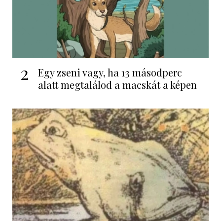
2
Egy zseni vagy, ha 13 másodperc
alatt megtalálod a macskát a képen