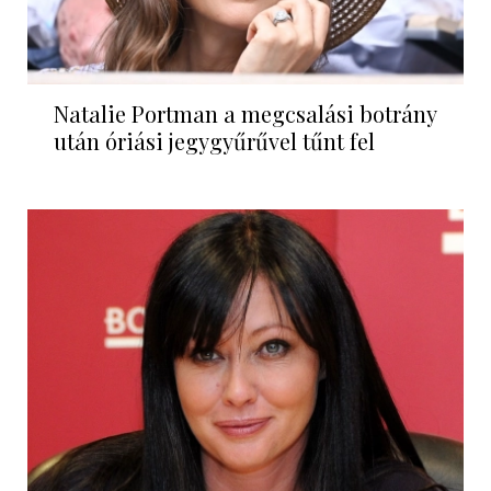
Natalie Portman a megcsalási botrány
után óriási jegygyűrűvel tűnt fel