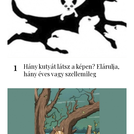
1
Hány kutyát látsz a képen? Elárulja,
hány éves vagy szellemileg