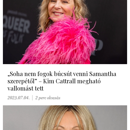
„Soha nem fogok búcsút venni Samantha
szerepétől” – Kim Cattrall megható
vallomást tett
2023.07.04.
2 perc olvasás