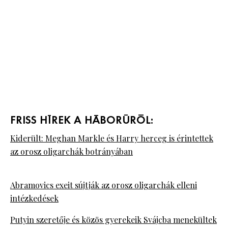
FRISS HÍREK A HÁBORÚRÓL:
Kiderült: Meghan Markle és Harry herceg is érintettek
az orosz oligarchák botrányában
Abramovics exeit sújtják az orosz oligarchák elleni
intézkedések
Putyin szeretője és közös gyerekeik Svájcba menekültek