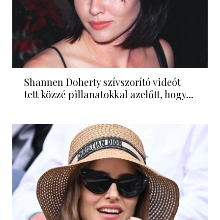
Shannen Doherty szívszorító videót
tett közzé pillanatokkal azelőtt, hogy...