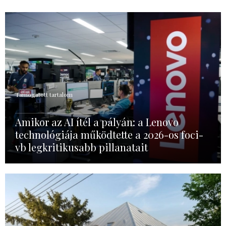
Támogatott tartalom
Amikor az AI ítél a pályán: a Lenovo
technológiája működtette a 2026-os foci-
vb legkritikusabb pillanatait