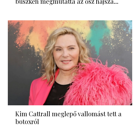
büszkén megmutatta az ősz hajszá...
Kim Cattrall meglepő vallomást tett a
botoxról