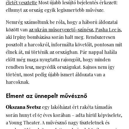
életét vesztette
Most újabb lesújtó bejelentés érkezett:
elhunyt az ország egyik legismertebb művésze.
Nemrég számoltunk be róla, hogy a háború áldozatai
között van
az ukrán műsorvezető-színész, Pasha Lee is
,
aki Irpiny bombázása során halt meg. Rendszeresen
posztolt a harcokról, informálta követőit, pontosan mit
élnek át, mi történik az országban. Pár nappal halála
előtt még maga nyugtatta rajongóit, hogy minden
rendben lesz, megvédik országukat. Sajnos nem így
történt, most pedig újabb ismert áldozata van a
harcoknak.
Elment az ünnepelt művésznő
Okszana Svetsz
egy lakóházat ért rakéta támadás
során hunyt el 67 éves korában – adta hírül képviselete,
a Young Theater. A művésznő nagy tiszteletnek és