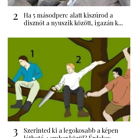
2
Ha 5 másodperc alatt kiszúrod a
disznót a nyuszik között, igazán k...
3
Szerinted ki a legokosabb a képen
látható 4 ember közül? Érdekes...