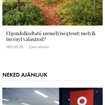
Elgondolkodtató személyiségteszt: melyik
ösvényt választod?
2023.01.26.
3 perc olvasás
NEKED AJÁNLJUK