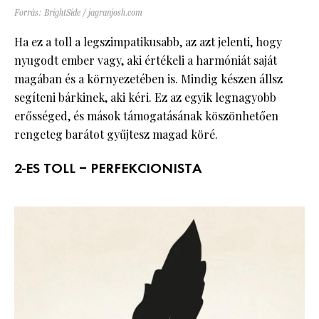
Forrás: BrightSide / jagranjosh.com
Ha ez a toll ​​a legszimpatikusabb, az azt jelenti, hogy
nyugodt ember vagy, aki értékeli a harmóniát saját
magában és a környezetében is. Mindig készen állsz
segíteni bárkinek, aki kéri. Ez az egyik legnagyobb
erősséged, és mások támogatásának köszönhetően
rengeteg barátot gyűjtesz magad köré.
2-ES TOLL – PERFEKCIONISTA