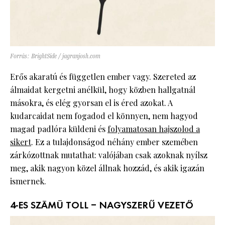
Forrás: BrightSide / jagranjosh.com
Erős akaratú és független ember vagy. Szereted az
álmaidat kergetni anélkül, hogy közben hallgatnál
másokra, és elég gyorsan el is éred azokat. A
kudarcaidat nem fogadod el könnyen, nem hagyod
magad padlóra küldeni és
folyamatosan hajszolod a
sikert
. Ez a tulajdonságod néhány ember szemében
zárkózottnak mutathat: valójában csak azoknak nyílsz
meg, akik nagyon közel állnak hozzád, és akik igazán
ismernek.
4-ES SZÁMÚ TOLL – NAGYSZERŰ VEZETŐ