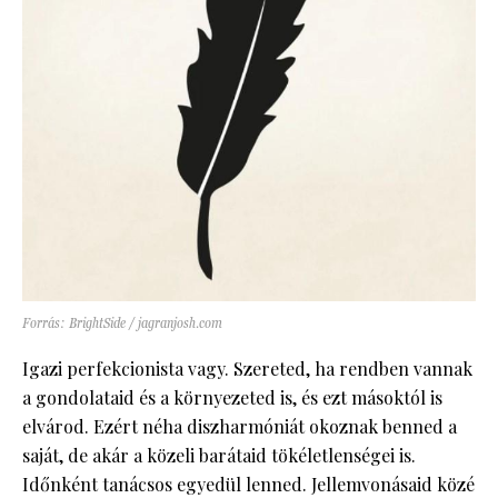
Forrás: BrightSide / jagranjosh.com
Igazi perfekcionista vagy. Szereted, ha rendben vannak
a gondolataid és a környezeted is, és ezt másoktól is
elvárod. Ezért néha diszharmóniát okoznak benned a
saját, de akár a közeli barátaid tökéletlenségei is.
Időnként tanácsos egyedül lenned. Jellemvonásaid közé