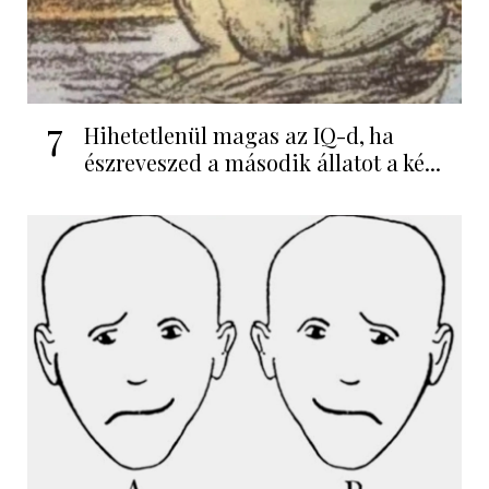
7
Hihetetlenül magas az IQ-d, ha
észreveszed a második állatot a ké...