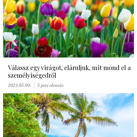
Válassz egy virágot, eláruljuk, mit mond el a
személyiségedről
2023.05.09.
5 perc olvasás