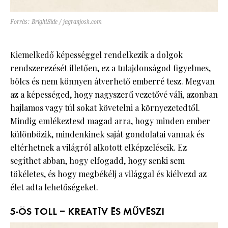
Forrás: BrightSide / jagranjosh.com
Kiemelkedő képességgel rendelkezik a dolgok
rendszerezését illetően, ez a tulajdonságod figyelmes,
bölcs és nem könnyen átverhető emberré tesz. Megvan
az a képességed, hogy nagyszerű vezetővé válj, azonban
hajlamos vagy túl sokat követelni a környezetedtől.
Mindig emlékeztesd magad arra, hogy minden ember
különbözik, mindenkinek saját gondolatai vannak és
eltérhetnek a világról alkotott elképzeléseik. Ez
segíthet abban, hogy elfogadd, hogy senki sem
tökéletes, és hogy megbékélj a világgal és kiélvezd az
élet adta lehetőségeket.
5-ÖS TOLL – KREATÍV ÉS MŰVÉSZI