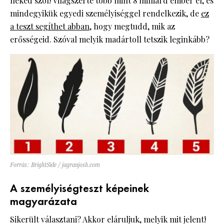
neked szól! Világszerte több mint 8 milliárd ember él, és
mindegyikük egyedi személyiséggel rendelkezik, de
ez
a teszt segíthet abban
, hogy megtudd, mik az
erősségeid. Szóval melyik madártoll tetszik leginkább?
Forrás: BrightSide / jagranjosh.com
A személyiségteszt képeinek
magyarázata
Sikerült választani? Akkor eláruljuk, melyik mit jelent!