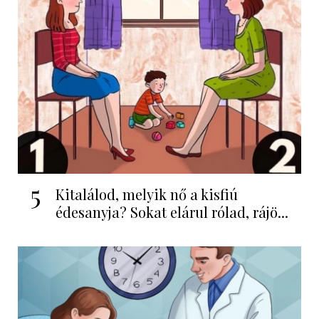
5
Kitalálod, melyik nő a kisfiú
édesanyja? Sokat elárul rólad, rájö...