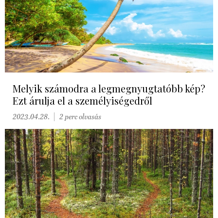
Melyik számodra a legmegnyugtatóbb kép?
Ezt árulja el a személyiségedről
2023.04.28.
2 perc olvasás