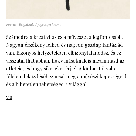
Forrás: BrightSide / jagranjosh.com
Számodra a kreativitás és a művészet a legfontosabb.
Nagyon érzékeny lelked és nagyon gazdag fantáziád
van. Bizonyos helyzetekben elbizonytalanodsz, és ez
visszatarthat abban, hogy másoknak is megmutasd az
ötleteid, és hogy sikereket érj el. A kudarctól való
félelem leküzdéséhez oszd meg a művészi képességeid
és a hihetetlen tehetséged a világgal.
via