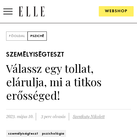
WEBSHOP
DIVAT
FŐOLDAL
PSZICHÉ
ELLE DIGITAL
SZEMÉLYISÉGTESZT
GOURMET AWARDS
Válassz egy tollat,
SZÉPSÉG
elárulja, mi a titkos
KULTÚRA
erősséged!
PSZICHÉ
2023. május 10.
3 perc olvasás
Szentkuty Nikolett
ÉLETMÓD
PÁRKAPCSOLAT
személyiségteszt
pszichológia