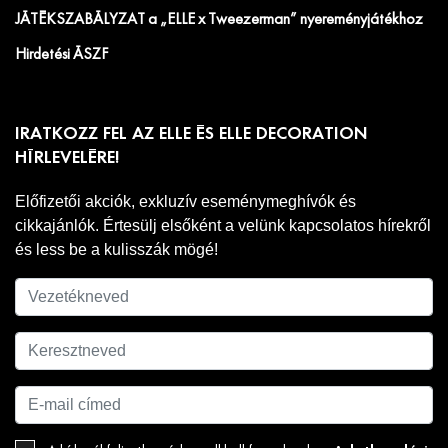
JÁTÉKSZABÁLYZAT a „ELLE x Tweezerman” nyereményjátékhoz
Hirdetési ÁSZF
IRATKOZZ FEL AZ ELLE ÉS ELLE DECORATION
HÍRLEVELÉRE!
Előfizetői akciók, exkluzív eseménymeghívók és
cikkajánlók. Értesülj elsőként a velünk kapcsolatos hírekről
és less be a kulisszák mögé!