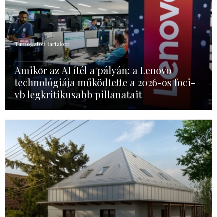
Támogatott tartalom
Amikor az AI ítél a pályán: a Lenovo
technológiája működtette a 2026-os foci-
vb legkritikusabb pillanatait