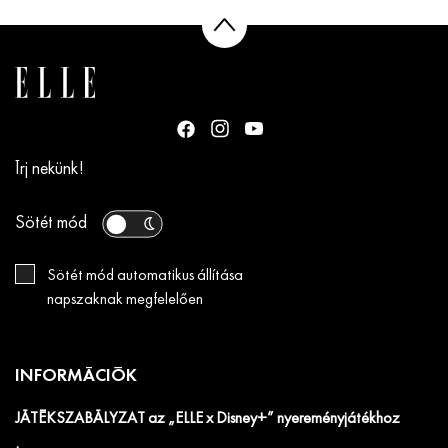
Írj nekünk!
Sötét mód
Sötét mód automatikus állítása
napszaknak megfelelően
INFORMÁCIÓK
JÁTÉKSZABÁLYZAT az „ELLE x Disney+” nyereményjátékhoz