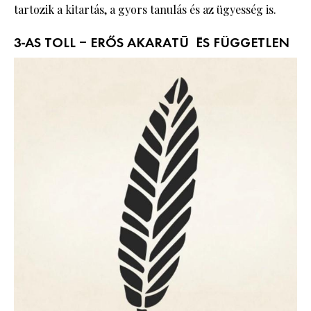
tartozik a kitartás, a gyors tanulás és az ügyesség is.
3-AS TOLL – ERŐS AKARATÚ ÉS FÜGGETLEN